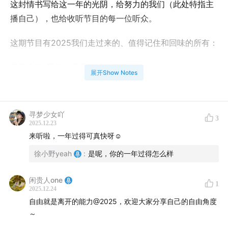
这封情书写给这一年的光阴，给努力的我们（此处特指主
播自己），也给收听节目的每一位听众。
这期节目有2025我们走过来的、值得记住和回味的所有：
日常生活-我们一天天所过的日子；
展开Show Notes
精神生活-我们精神上获得的补能、慰藉与创作；
寻梦少女吖
以及灵魂生活-我们心灵所感受到的解放与呼唤。
3
2025.12.23
来听啦，一年过得可真快呀☺️
2025，外部世界充满了焦虑、下行与不确定。我们庆幸，
徐小野yeah
:
是呢，你的一年过得怎么样
在我们努力建设的个人自我秩序中，在我们营造的“附近”
与“身边”：一切都在生长，一切都在流动。
闲贵人one
1
2025.12.24
神说，不要怕，要爱。
自由就是离开的能力@2025，欢迎大家分享自己的自由角度
～
隔着声波与时空差，我们期待与你共振。也期待2026，继