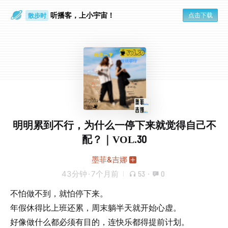
听播客，上小宇宙！
点击下载
散步时
通勤路上
明明累到不行，为什么一停下来就觉得自己不
配？｜VOL.30
墨菲&吉娜
43分钟
·
7个月前
53
·
0
不怕做不到，就怕停下来。
年假休得比上班还累，周末躺半天就开始心虚。
好像做什么都必须有目的，连快乐都得提前计划。