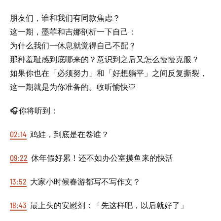
朋友们，谁和我们有同款焦虑？
这一期，墨菲和吉娜剖析一下自己：
为什么我们一休息就觉得自己不配？
那种羞耻感到底哪来的？意识到之后又怎么慢慢克服？
如果你也在「必须努力」和「好想躺平」之间反复撕裂，
这一期就是为你准备的。收听愉快💛
🎧你将听到：
02:14
鸡娃，到底是在卷谁？
09:22
休年假好累！还不如办公室摸鱼来的快活
13:52
大家小时候春游都写不写作文？
18:43
最上头的安慰剂：「先这样吧，以后就好了」