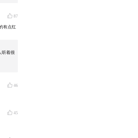
87
的有点红
人听着很
46
45