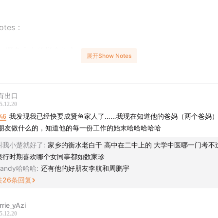
notes：
贤鱼高中的拼命故事
展开Show Notes
8
和罪犯一起坐飞机的经历
有出口
0
小文在工地的拼命时刻
5.12.20
:46
我发现我已经快要成贤鱼家人了……我现在知道他的爸妈（两个爸妈
求偶时的拼命尴尬场景
朋友做什么的，知道他的每一份工作的始末哈哈哈哈哈
和黑道前男友的精彩过往
叫我小楚就好了
:
家乡的衡水老白干 高中在二中上的 大学中医哪一门考不
银行时期喜欢哪个女同事都如数家珍
ash Mouth - Walking On The Sun/法老 - 上学威龙
Sandy哈哈哈
:
还有他的好朋友李航和周鹏宇
共
26
条回复
rrie_yAzi
5.12.20