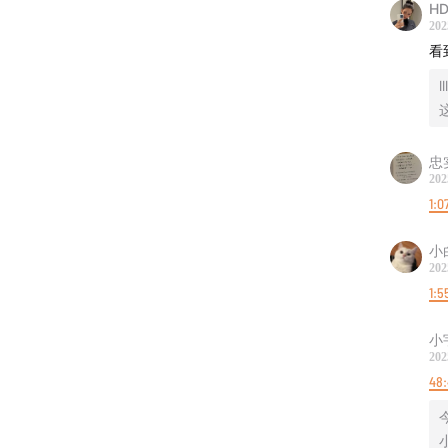
HD
202
将会发
看
l
忠
202
1:0
小
202
1:5
小
202
48