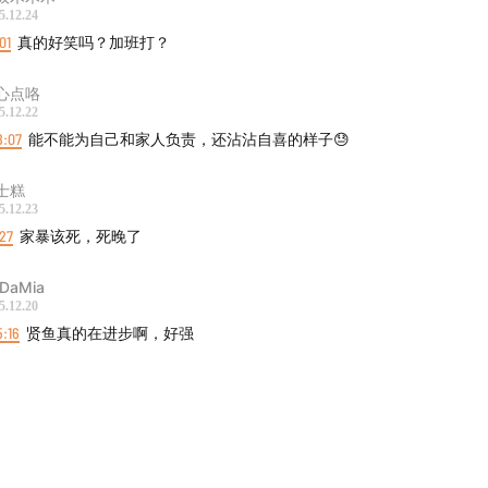
5.12.24
01
真的好笑吗？加班打？
心点咯
5.12.22
8:07
能不能为自己和家人负责，还沾沾自喜的样子😓
士糕
5.12.23
27
家暴该死，死晚了
DaMia
5.12.20
5:16
贤鱼真的在进步啊，好强