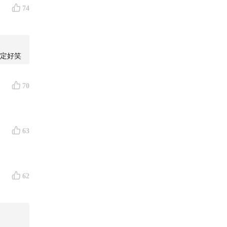
74
定好笑
70
63
62