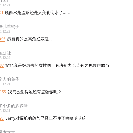
5.12.21
31
说衡水是监狱还是太美化衡水了……
块儿羊蝎子
5.12.22
8:12
愚蠢真的是高危妊娠症……
她公社
5.12.20
07
姥姥真是好厉害的女性啊，有决断力吃苦有远见敢作敢当
个人的兔子
5.12.21
7:33
我怎么觉得她还有点骄傲呢？
了个多的多多呀
5.12.21
25
Jerry对福航的怨气已经止不住了哈哈哈哈哈
级木木木