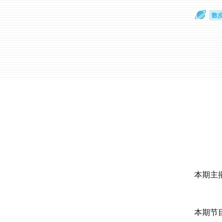
散
通
本期主播
本期节