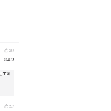
283
），知道他
过 工商
224