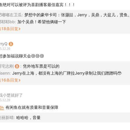
鱼绝对可以被评为喜剧播客最佳嘉宾！！！
肥嘟嘟左卫瓜
:
梦想中的豪华卡司：张灏喆，Jerry，吴鼎，大盆儿，贤鱼
耶耶耶bb
:
加个吴鼎！希望他俩碰一下
共
18
条回复
rryQ
5.12.20
想参加福说聊天会😢😢😢
阿宅志刚
:
凭外地车票是可以的
下录制：
isenn
:
Jerry在上海，都没有上海的厂牌拉Jerry录制让我们蹭蹭吗🥹
共
16
条回复
众号【福立社喜剧】 将定期发布聊天会相关信息；福州以外的听
天内交通凭证免费入场。
我小楚就好了
5.12.20
：添加客服微信Comedystore，备注聊天会听众，小助手会帮
:04
有闲鱼在就有质量和音量保障
美丽新晴
:
哈哈哈，音量
小红书/抖音：@福立社喜剧 及小红书：@福立社情报站