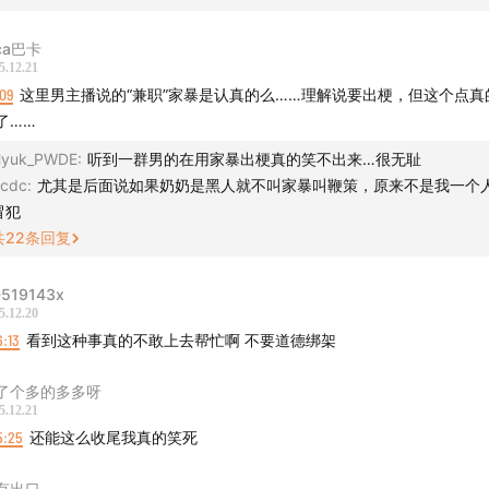
ca巴卡
5.12.21
09
这里男主播说的“兼职”家暴是认真的么……理解说要出梗，但这个点真
了……
yuk_PWDE
:
听到一群男的在用家暴出梗真的笑不出来…很无耻
cdc
:
尤其是后面说如果奶奶是黑人就不叫家暴叫鞭策，原来不是我一个
冒犯
共
22
条回复
519143x
5.12.20
6:13
看到这种事真的不敢上去帮忙啊 不要道德绑架
了个多的多多呀
5.12.21
5:25
还能这么收尾我真的笑死
有出口