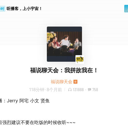
步时
听播客，上小宇宙！
勤路上
福说聊天会：我拼故我在！
福说聊天会
118分钟
·
8个月前
131888
·
758
：Jerry 阿宅 小文 贤鱼
目强烈建议不要在吃饭的时候收听~~~