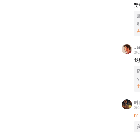
贤
Je
202
我
参与线
y
微信公
凭借三
叫
202
听友群
00
聊
微博/