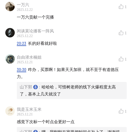
一万六
1
2025.12.22
一万六贡献一个完播
闲谈莫论播客一阵风
1
2025.12.22
20:23
长的好看就好啦
自由潜水楠姐
1
2025.12.21
30:30
咋办，买票啊！如果天天加班，就不至于有道德压
力。
山下郭
:
哈哈哈，可惜树老师的线下火爆程度太高
了，基本上几天就没了
我是玉米玉米
1
2025.12.21
感觉下次标一个时点会更好一点
山下郭
:
嗯，我刚刚在家里把时间点补上了，谢谢提