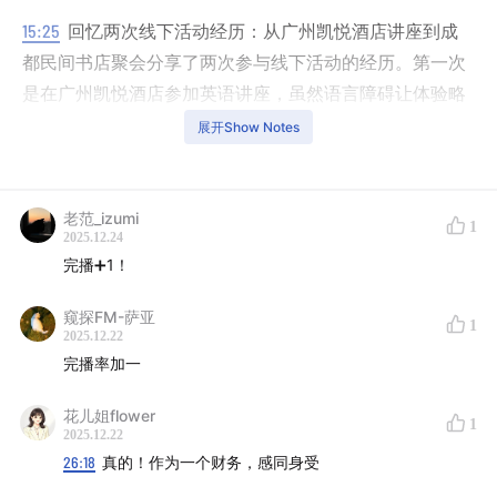
15:25
回忆两次线下活动经历：从广州凯悦酒店讲座到成
都民间书店聚会分享了两次参与线下活动的经历。第一次
是在广州凯悦酒店参加英语讲座，虽然语言障碍让体验略
显艰难，但依然坚持听完，感受到现场氛围。第二次是在
展开Show Notes
成都一家小书店参加博客线下活动，活动中与人气博主及
嘉宾互动，参与讨论环节，对活动内容印象深刻，尤其对
嘉宾的松弛感和活动组织的细节表示赞赏。
老范_izumi
1
2025.12.24
完播➕1！
2009年长江商学院在广州的讲座
窥探FM-萨亚
1
2025.12.22
完播率加一
花儿姐flower
1
2025.12.22
26:18
真的！作为一个财务，感同身受