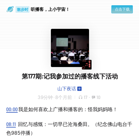
听播客，上小宇宙！
散步时
点击下载
通勤路上
第177期:记我参加过的播客线下活动
山下夜话
39分钟
·
8个月前
17
·
10
00:00
我是如何喜欢上广播和播客的：怪我妈妈咯！
08:11
回忆与感慨：一切早已沧海桑田。（纪念佛山电台千
色985停播）