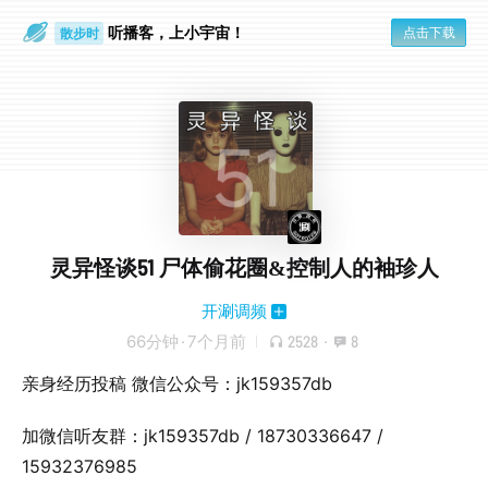
听播客，上小宇宙！
点击下载
散步时
通勤路上
灵异怪谈51 尸体偷花圈&控制人的袖珍人
开涮调频
66分钟
·
7个月前
2528
·
8
亲身经历投稿 微信公众号：jk159357db
加微信听友群：jk159357db / 18730336647 /
15932376985