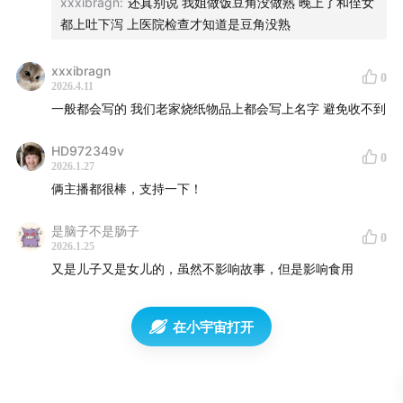
xxxibragn
:
还真别说 我姐做饭豆角没做熟 晚上了和侄女
01:00:29
诡秘婚礼：突然出现的声音引发的恐怖事件
都上吐下泻 上医院检查才知道是豆角没熟
片尾音乐：Chezile 《 Beanie》
xxxibragn
0
2026.4.11
主播：辉子，猜
一般都会写的 我们老家烧纸物品上都会写上名字 避免收不到
节目剪辑：辉子
HD972349v
0
2026.1.27
俩主播都很棒，支持一下！
封面制作：辉子
是脑子不是肠子
文案整理：辉子
0
2026.1.25
又是儿子又是女儿的，虽然不影响故事，但是影响食用
在小宇宙打开