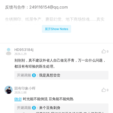
反馈与合作：249116154@qq.com
生锈脚印、纸屋争产、蘑菇幻觉、地下商场惊魂……真实
灵异经历，你敢听吗？
展开Show Notes
时间轴
HD953184j
02:17
错写名字的灾难：纸活儿和房产纠纷的灵异故事
0
2026.1.29
别别别，真不建议外省人自己做见手青，万一出什么问题，
05:26
幻觉、翻译和全场最高分：一个不可思议的故事！
都没有有经验的医生处理。
10:58
神秘的货柜和消失的女性：一个诡异的购物中心之
开涮调频
:
我是真想尝尝
旅
固有印象小晖
0
2026.1.08
21:58
贼偷了我东西，还是你往回放别的？！
09:01
时光能不能倒流 豆角能不能炖熟
43:59
模特儿复活，吓坏保安和目击者！
开涮调频
:
来个豆角刺身