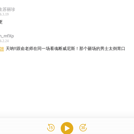
生苏丽珍
6.3.19
更
n_mfXp
6.2.24
:08
天呐‼️跟俞老师在同一场看魂断威尼斯！那个砸场的男士太倒胃口