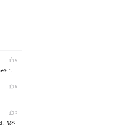
6
好多了。
6
3
过。能不