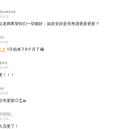
esuesue
6.6.16
位老师希望你们一切都好；如若安好是否考虑更新更新？
播]
ml
 石剑峰
6.6.04
2:18
1月份来了6个月了😂
式]
bird
iamstone1214@126.com
6.4.04
更！！！
ml
6.6.01
等更新🙂‍↕️🙏
的猫猫_
6.5.20
久没更了！