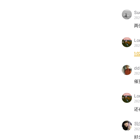
俞冰夏
Su
202
两
[节目主
Lo
俞冰夏
202
1:0
[联系方
dd
Email：
202
催
Lo
202
还在
我
202
好