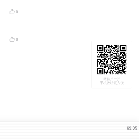
0
0
微信扫一扫
手机收听更方便
69:05