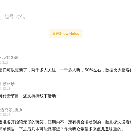
0
“起号”时代
0
“短剧”时代
展开Show Notes
“流量”时代
zzz12345
“分歧”时代
6.3.28
播们可以更新了，两千多人关注，一千多人听，50%左右，数据比大播客
0
“看盘”时代
生苏丽珍
“不阅读”时代
5.12.22
持付费节目，还支持搞线下活动！
乐]
_迈克尔_唐_k
lkmen - In the New Year
5.12.24
近准备开始读无尽的玩笑，短期内不一定有机会读啥别的，撒旦探戈没看
期]
简单预告一下之后几本可能做哪些？作为听众希望多来点儿登味重的。