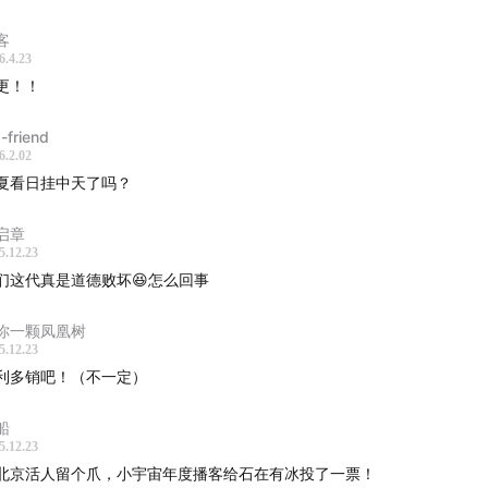
客
6.4.23
更！！
d-friend
6.2.02
夏看日挂中天了吗？
启章
5.12.23
们这代真是道德败坏😆怎么回事
你一颗凤凰树
5.12.23
利多销吧！（不一定）
船
5.12.23
北京活人留个爪，小宇宙年度播客给石在有冰投了一票！