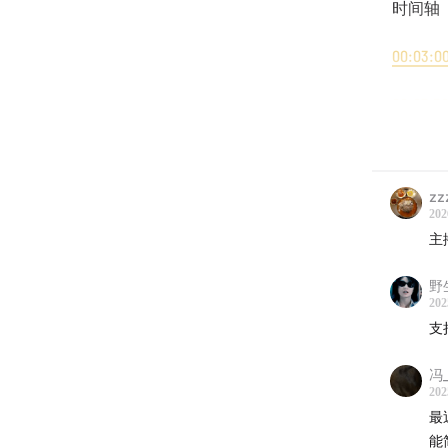
时间轴
00:03:0
00:07:5
00:11:00
zz
00:17:30
202
主
00:36:4
野
00:41:40
202
支
[本期音
冯
The Wa
202
最
[节目后
能