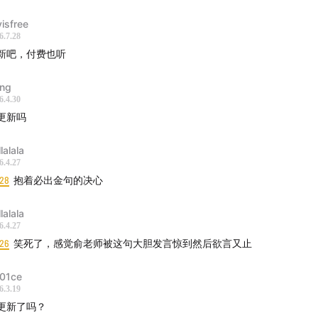
yisfree
6.7.28
新吧，付费也听
ng
6.4.30
更新吗
lalala
6.4.27
:28
抱着必出金句的决心
lalala
6.4.27
:26
笑死了，感觉俞老师被这句大胆发言惊到然后欲言又止
01ce
6.3.19
更新了吗？