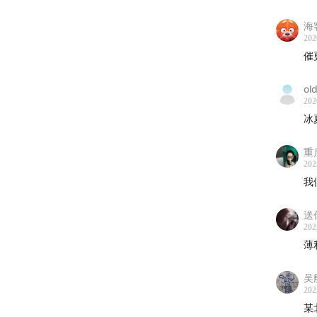
海
202
催
ol
202
冰
重
202
我
送
202
薄
吴
202
某