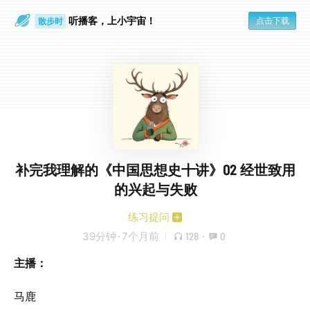
听播客，上小宇宙！
点击下载
散步时
通勤路上
补完我理解的《中国思想史十讲》02 经世致用
的兴起与失败
练习提问
39分钟
·
7个月前
128
·
0
主播：
马鹿