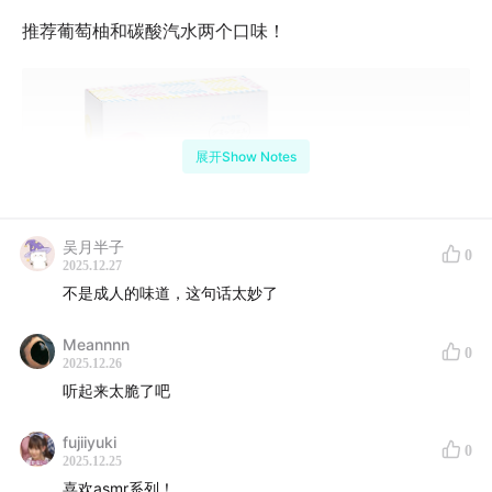
推荐葡萄柚和碳酸汽水两个口味！
展开Show Notes
吴月半子
0
2025.12.27
不是成人的味道，这句话太妙了
Meannnn
0
2025.12.26
听起来太脆了吧
祝大家食运亨通！
fujiiyuki
0
2025.12.25
ーーーーーーーーーーーーー
喜欢asmr系列！