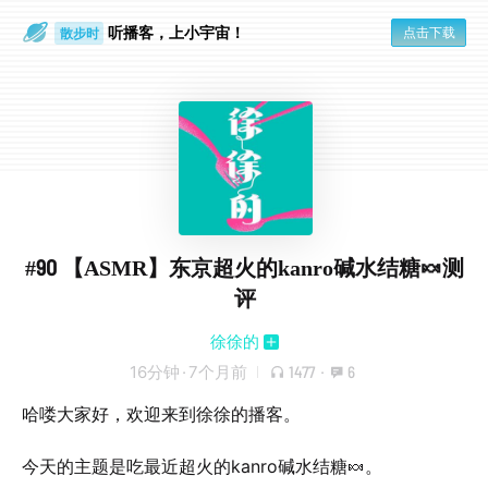
听播客，上小宇宙！
点击下载
散步时
通勤路上
#90 【ASMR】东京超火的kanro碱水结糖🍬测
评
徐徐的
16分钟
·
7个月前
1477
·
6
哈喽大家好，欢迎来到徐徐的播客。
今天的主题是吃最近超火的kanro碱水结糖🍬。