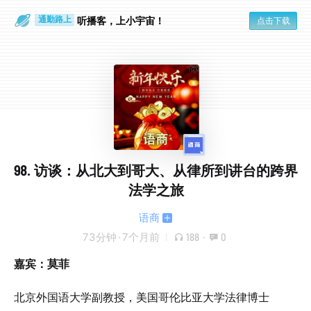
散步时
通勤路上
听播客，上小宇宙！
点击下载
98. 访谈：从北大到哥大、从律所到讲台的跨界
法学之旅
语商
73分钟
·
7个月前
188
·
0
嘉宾：莫菲
北京外国语大学副教授，美国哥伦比亚大学法律博士