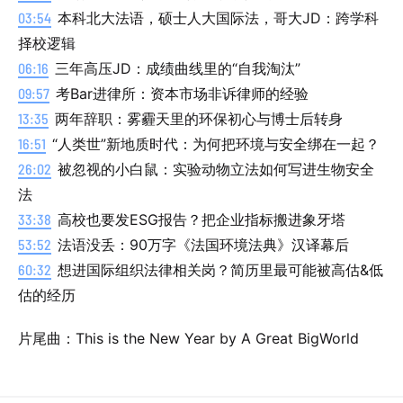
03:54
本科北大法语，硕士人大国际法，哥大JD：跨学科
择校逻辑
06:16
三年高压JD：成绩曲线里的“自我淘汰”
09:57
考Bar进律所：资本市场非诉律师的经验
13:35
两年辞职：雾霾天里的环保初心与博士后转身
16:51
“人类世”新地质时代：为何把环境与安全绑在一起？
26:02
被忽视的小白鼠：实验动物立法如何写进生物安全
法
33:38
高校也要发ESG报告？把企业指标搬进象牙塔
53:52
法语没丢：90万字《法国环境法典》汉译幕后
60:32
想进国际组织法律相关岗？简历里最可能被高估&低
估的经历
片尾曲：This is the New Year by A Great BigWorld