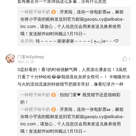
套再搬去另一个星球搞这么多遍，没有什么意思
本期，我们请到了两位非常Geek的嘉宾，一起从电影工业
一杯橙子味牛奶
:
开奖啦，送你一张电影票🎫，麻烦
的技术和商业视角，来聊聊阿凡达为什么没有成为类似“复
你将小宇宙的昵称发送到官方邮箱gaoqiu.cy@alibaba-
仇者联盟”的超级IP，以及如果续拍《阿凡达4》，钱可以
inc.com，请放心，个人信息仅会用来发送兑换券使用
从哪里来。
哦！发送邮件📧时间截止1月15日～
未月明
:
哇～～～～谢谢谢谢～～～～( •͈ᴗ⁃͈)ᓂ- - -♡
*根据灯塔专业版数据，《阿凡达1》全球票房累计29.23
亿美元，《阿凡达2》全球票房累计23.20亿美元，分别位
门童inSydney
1
2025.12.28
居全球影史票房榜的第一名和第三名。
3蛮好看的！看1的时候很解气啊，人类滚出潘多拉！3虽然
只看了十分钟哈哈😂😂我很喜欢灰烬女祭司～！ 卡梅隆对水
【来做客的嘉宾】
与火的流动流速的特效细节把握非常好，像看纪录片一样
刘冲亚，虎鲸文娱数字化制作总监，负责电影和剧集的虚
一杯橙子味牛奶
:
拍拍门童💗 视觉细节还是很精彩
拟拍摄和视效监管
的！
一杯橙子味牛奶
:
开奖啦，送你一张电影票🎫，麻烦
羊羊，资深电影行业从业者，电影行业媒体《极客电影》
你将小宇宙的昵称发送到官方邮箱gaoqiu.cy@alibaba-
inc.com，请放心，个人信息仅会用来发送兑换券使用
现任主编
哦！发送邮件📧时间截止1月15日～