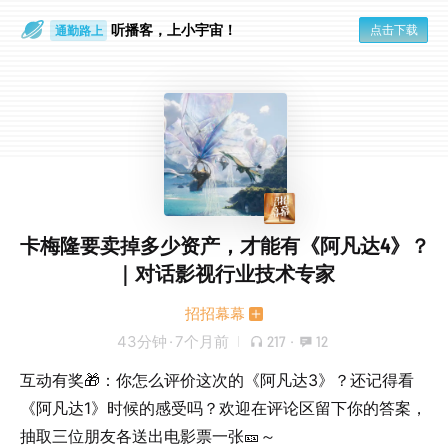
听播客，上小宇宙！
点击下载
通勤路上
眼睛好累
卡梅隆要卖掉多少资产，才能有《阿凡达4》？
｜对话影视行业技术专家
招招幕幕
43分钟
·
7个月前
217
·
12
互动有奖🎁：你怎么评价这次的《阿凡达3》？还记得看
《阿凡达1》时候的感受吗？欢迎在评论区留下你的答案，
抽取三位朋友各送出电影票一张🎫～