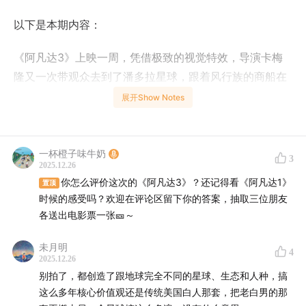
以下是本期内容：
《阿凡达3》上映一周，凭借极致的视觉特效，导演卡梅
隆又一次带观众去到了潘多拉星球，跟着风行族的商船在
空中翱翔。
展开Show Notes
然而，极致的视效并没有转化成实打实的票房。
一杯橙子味牛奶
3
根据灯塔专业版数据，截至12月26号上午，《阿凡达3》
2025.12.26
的中国票房累计5.44亿元，全球票房5.20亿美元。看上去
你怎么评价这次的《阿凡达3》？还记得看《阿凡达1》
置顶
是个漂亮数字，但是和同系列的第一部与第二部相比，依
时候的感受吗？欢迎在评论区留下你的答案，抽取三位朋友
各送出电影票一张🎫～
然是一次断崖式下跌*。
未月明
社媒上有不少关于这次续集剧情的质疑，缺乏新意，平平
4
2025.12.26
无奇，三小时的时长也令不少人望而却步。而在影院之
别拍了，都创造了跟地球完全不同的星球、生态和人种，搞
外，《阿凡达3》也鲜有联名。
这么多年核心价值观还是传统美国白人那套，把老白男的那