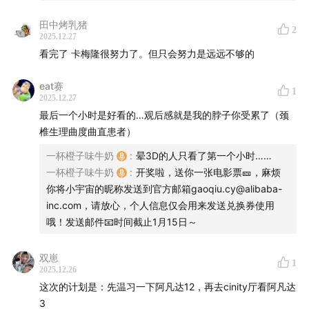
【聊到的话题】
田中烤乳猪
2
2025.12.27
02:55
极客们看阿凡达3的感受
看完了 卡梅隆很努力了。但只会努力是远远不够的
06:57
阿凡达3的放映事故
eat赛
1
2025.12.27
09:11
卡梅隆vs李安，惊叹号与省略号
最后一个小时是好看的…观后感就是我的脖子你受累了（颈
椎生理曲度曲直患者）
09:43
阿凡达剧组——是物理实验室，也是发明工厂
一杯橙子味牛奶
:
晕3D的人只看了第一个小时……
一杯橙子味牛奶
:
开奖啦，送你一张电影票🎫，麻烦
16:11
阿凡达是“经济上行期”的限定吗？
你将小宇宙的昵称发送到官方邮箱gaoqiu.cy@alibaba-
inc.com，请放心，个人信息仅会用来发送兑换券使用
18:35
如果继续拍续集，钱可以从哪里来？
哦！发送邮件📧时间截止1月15日～
19:33
阿凡达系列在票房上收获了巨大成功，但为什么一直
双崽
没能进入流行文化？
1
2025.12.26
这次的计划是：先温习一下阿凡达12，再去cinity厅看阿凡达
24:14
如果阿凡达在第三部画下句号，是一件好事吗？
3