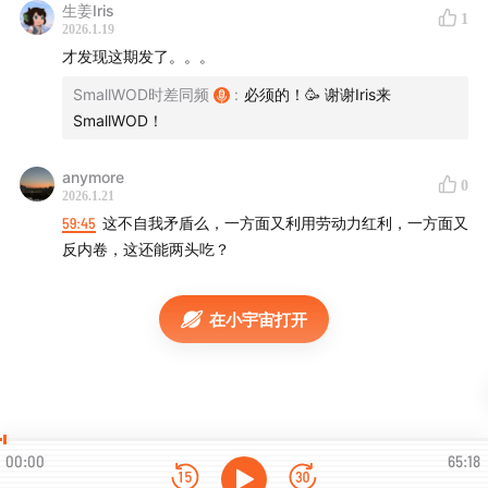
生姜Iris
1
05:31
第一段创业经历概览：从零到千万美元融资
2026.1.19
06:27
“踩坑元年”：不懂互联网的两个人如何开始
才发现这期发了。。。
07:42
一年见 400 位投资人，被拒绝 400 次
SmallWOD时差同频
:
必须的！🥳 谢谢Iris来
09:37
产品本身是什么？从学术编辑器到全球生产力工具
SmallWOD！
11:57
千万美元踩坑总结之一：为什么一开始不该疯狂招人
13:40
合伙人问题：多个“大牛”为何会毁掉一家初创公司
anymore
0
2026.1.21
15:54
情侣创业的真实体验：执行力、信任与权力结构
59:45
这不自我矛盾么，一方面又利用劳动力红利，一方面又
17:28
关系失衡的根源：上下位关系与尊重缺失
反内卷，这还能两头吃？
17:59
暴论一：为什么我认为女性很适合做一号位
20:05
女性创业不是困境，而是一种时代处境
在小宇宙打开
21:09
独生女一代的崛起与性别结构的深层变化
22:04
“托举者”出走：越来越多女性选择成为一号位
24:28
重新定义成功与创业：不是只有科技公司才算创业
26:21
独生子女政策如何改写一代人的性别关系
28:35
多重范本下的女性：婚姻、事业与自我选择
00:00
65:18
30:30
公司治理、本位主义与父权结构的影子