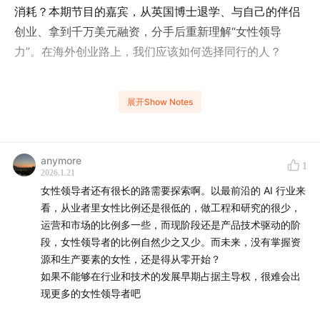
消耗？本期节目的嘉宾，从英国博士退学、与自己的伴侣
创业、拿到千万美元融资，分手后重新理解“女性领导
力”。在海外创业路上，我们应该如何选择同行的人？
展开Show Notes
除了收听我们的节目，也请下载 SmallWOD APP，来和
Iris 聊聊！
anymore
1
2026.1.21
时间轴
女性领导者还有很长的路需要探索啊。以最前沿的 AI 行业来
看，从业者里女性比例还是很低的，做工程和研究的很少，
00:00
创业者的真实状态：为什么创业的人大多“没有生活”
运营和市场的比例多一些，而现阶段还是产品技术驱动的阶
00:32
节目开场：SmallWOD 时差同频
段，女性领导者的比例自然少之又少。而未来，没有掌握资
00:39
嘉宾介绍：Iris 的出海、创业与顾问身份
源和生产要素的女性，还是得从零开始？
01:05
为什么单独邀请 Iris 来讲她的人生故事
如果不能够在行业和技术的发展早期占据主导权，很难会出
01:53
博士退学 + 情侣创业的决定是如何发生的
现更多的女性领导者吧
03:44
退学不是失败：学历、自我认可与人生选择