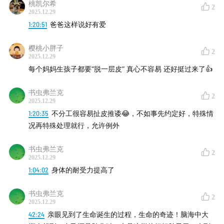
桃凯尔希
2
2025.12.29
1:20:51
爸爸这样说好有爱
樱桃小胖子
2
2025.12.29
每个妈妈生孩子都要“脱一层皮” 真心不容易 还好挺过来了👍
书虫弗兰克
2
2025.12.29
1:20:35
不分工很容易扯皮推诿😂，不如事先约定好，特殊情
况再特殊处理就行，允许例外
书虫弗兰克
2
2025.12.29
1:04:02
身体的耐受力提高了
书虫弗兰克
2
2025.12.29
42:24
亲眼见到了生命诞生的过程，生命的奇迹！脑海中大