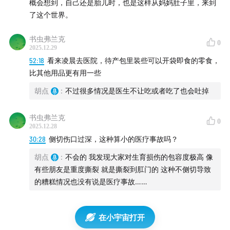
概会想到，自己还是胎儿时，也是这样从妈妈肚子里，来到
了这个世界。
书虫弗兰克
0
2025.12.29
52:18
看来凌晨去医院，待产包里装些可以开袋即食的零食，
比其他用品更有用一些
胡点
:
不过很多情况是医生不让吃或者吃了也会吐掉
书虫弗兰克
0
2025.12.28
30:28
侧切伤口过深，这种算小的医疗事故吗？
胡点
:
不会的 我发现大家对生育损伤的包容度极高 像
有些朋友是重度撕裂 就是撕裂到肛门的 这种不侧切导致
备注
的糟糕情况也没有说是医疗事故……
五洲夜话是五湖四海播客下的一个子栏目，又名跨时差
闲聊。我们每期至少会有生活在不同地方的人针对某个
在小宇宙打开
特定话题进行讨论。往期内容：
神仙奶爸
|
女性专属选