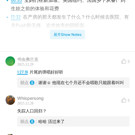
宝妈们在新加坡、美国纽约、法国乡下从备产到
生娃之前的体验和花费
17:32
在产房的那天都发生了什么？什么时候去医院、有
关Push和无痛、追求效率的阴暗面
43:10
生完之后的故事和事故，各种吐槽和准备建议
展开Show Notes
56:02
有哪些东西早知道就好了！亲友团们请注意
01:10:39
当初为什么想要孩子？反焦虑大师上线
下方配图「后现代主义大作——娃出生后第一个月的喂
书虫弗兰克
3
2025.12.29
奶换尿布记录」
1:27:19
片尾的弹唱好好听
01:26:20
结尾小彩蛋（为小天使们和天使妈妈们高歌一
胡点
:
谢谢☺️ 他现在七个月还不会唱歌只能跟着叫叫
曲）
Whispersong
3
2025.12.28
失踪人口回归？
胡点
:
哈哈 活过来了