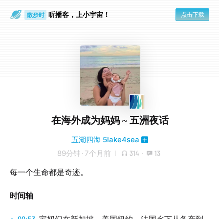
听播客，上小宇宙！
点击下载
散步时
通勤路上
在海外成为妈妈 ~ 五洲夜话
五湖四海 5lake4sea
89分钟
·
7个月前
314
·
13
每一个生命都是奇迹。
时间轴
00:53