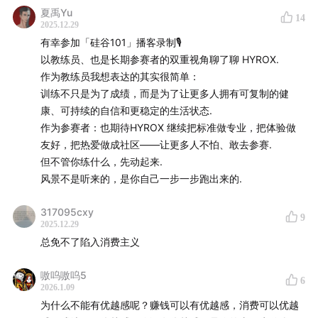
36:46
开了Hyrox课的健身房，就像购物中心有了网红店
夏禹Yu
14
39:40
谈谈一项运动成为流行的偶然与必然
2025.12.29
有幸参加「硅谷101」播客录制🎙️
推广Hyrox，从和健身房搞好关系开始
以教练员、也是长期参赛者的双重视角聊了聊 HYROX.
42:09
盈方投资Hyrox，看中了一个可以量化训练成果的
作为教练员我想表达的其实很简单：
训练不只是为了成绩，而是为了让更多人拥有可复制的健
健身赛事
康、可持续的自信和更稳定的生活状态.
44:04
拆解Hyrox商业模式：门票+赞助+零售+IP授权
作为参赛者：也期待HYROX 继续把标准做专业，把体验做
45:24
另类团课：标准化的比赛规则，和非标准化的训练
友好，把热爱做成社区——让更多人不怕、敢去参赛.
课程
但不管你练什么，先动起来.
46:42
4年时间：伦敦站报名者从600人到4万人
风景不是听来的，是你自己一步一步跑出来的.
48:59
拓展赛事的首要战略，拓展合作健身房
317095cxy
50:39
沉浸式带动观众，把观赛点安在比赛场地中央
9
2025.12.29
51:28
从10家到200家，说服健身房为小众比赛和小众人群
总免不了陷入消费主义
开课
55:18
Hyrox的推广，国外重精英，国内重鼓励
嗷呜嗷呜5
6
2026.1.09
57:25
赋能合作健身房，小红书和滴滴都一并用上了
为什么不能有优越感呢？赚钱可以有优越感，消费可以优越
01:00:14
避免热度消散，和生态参与者打造利益共同体