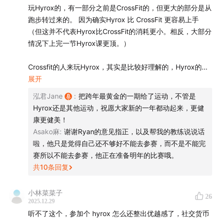
麻花，硅谷101特约研究员
玩Hyrox的，有一部分之前是CrossFit的，但更大的部分是从
跑步转过来的。 因为确实Hyrox 比 CrossFit 更容易上手
【嘉宾】
（但这并不代表Hyrox比CrossFit的消耗更小。相反，大部分
袁放，Hyrox中国区负责人
情况下上完一节Hyrox课更顶。）
Mike，国内某连锁健身房前团课负责人
夏禹，Hyrox官方教练，多场赛事参赛者
Crossfit的人来玩Hyrox，其实是比较好理解的，Hyrox的动
作可以认为是超简化版的、同时更注重有氧训练的
展开
【你将听到】
CrossFit。但跑步的人来玩Hyrox，我感觉是因为跑步实在太
泓君Jane
:
把跨年最黄金的一期给了运动，不管是
Hyrox火爆背后，半低不低的门槛和想寻求突破的人们
“无聊”了（声明 - 不是诋毁，我现在也进行跑步训练） - 日
Hyrox还是其他运动，祝愿大家新的一年都动起来，更健
复一日接近重复性的训练，实在很难提供刺激点；但Hyrox
02:28
Hyrox的比赛规则，8段1公里跑+8个体能项目
康更健美！
能够提供的刺激程度（虽然略逊于CrossFit）是远超于日常
04:21
Hyrox背后，混合训练是怎么火起来的
Asako麻
:
谢谢Ryan的意见指正，以及帮我的教练说说话
的跑步训练的。 同时，Hyrox提供的力量训练也是跑者本身
06:10
同为混训练赛，Hyrox是最简单易上手的那个
啦，他只是觉得自己还不够好不能去参赛，而不是不能完
就需要的。 跑步人群在中国本身已经有巨大的存量市场。
赛所以不能去参赛，他正在准备明年的比赛哦。
08:05
把人累到暴汗，Hyrox真有那么低门槛吗？
共
10
条回复
13:00
谁在参加Hyrox：工作高压人群需要追求突破和运动
回归运动的本源来看，实际上Hyrox的动作是很容易的。 我
释放
们可以把它与别的运动，比如说网球相比 - 然后去拆解他们
小林菜菜子
26
的动作。你就会轻易地发现，每一个动作都比网球学习简单
14:47
再虐也要参赛，寻找成就感、目标感，给自己打个分
2025.12.29
得多。 或者让一个小孩去学习Hyrox和CrossFit，你会惊讶
16:01
不到一年，首期教练的课从不满员到排大队
听不了这个，参加个 hyrox 怎么还整出优越感了，社交货币
地发现他们能轻易上手。