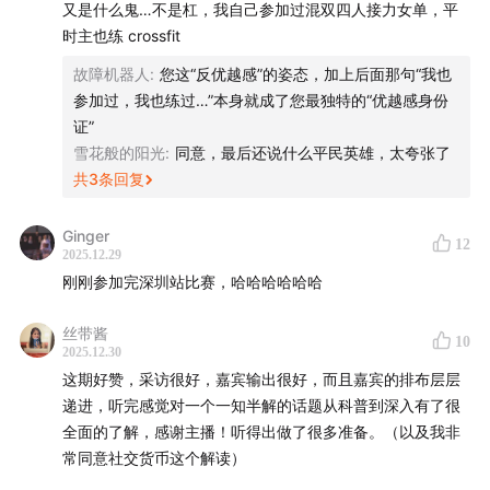
又是什么鬼…不是杠，我自己参加过混双四人接力女单，平
18:04
传统健身房没落后，社群运动成为新增长点
时主也练 crossfit
所以有时候我们说一项运动很难，很可能是人为营造出来的
一个小众运动是如何成为社交货币的
故障机器人
:
您这“反优越感”的姿态，加上后面那句“我也
假像，以及 - 你真的不想动。Hyrox和CrossFit的“精英化”，
20:22
Mike的Hyrox初印象：洋气、身材好、颜值高
参加过，我也练过…”本身就成了您最独特的“优越感身份
我认为就是这样的一种产物。 但它们本质上都是接近人最本
22:49
剖析Hyrox：难度不高，但强度很大
证”
源的运动动作（而不是在健身房撸铁）；每个人都可以去尝
雪花般的阳光
:
同意，最后还说什么平民英雄，太夸张了
25:15
Hyrox成了“汇率”最高的社交货币
试Hyrox和CrossFit，而不应该被它们的标签化吓退，你只需
共
3
条回复
要根据自己的运动能力选择适合的难度。
26:38
从飞盘到露营，上一代社交货币是怎么贬值的
28:06
Hyrox的核心人群，也是新兴消费和生活方式品牌
小小抱怨一下，麻花在节目里有些过度渲染这个运动的难
Ginger
12
都在争抢的人
2025.12.29
度，个人认为不是很合适。 以及你的教练那么说，可以考虑
30:12
从Hyrox到“苏超”，人们关注有沉浸感的线下生活
刚刚参加完深圳站比赛，哈哈哈哈哈哈
把这个教练换了～
32:38
Ins、Tiktok和小红书，放大了Hyrox的观赏性和荷
丝带酱
尔蒙
最后，祝大家在即将到来的新的一年里身体健康
10
2025.12.30
33:51
肌肉也分有用和没用，Hyrox更接近大众对肌肉的审
这期好赞，采访很好，嘉宾输出很好，而且嘉宾的排布层层
美
递进，听完感觉对一个一知半解的话题从科普到深入有了很
35:15
UGC内容+碎片化信息，让Hyrox不比赛时也能有传
全面的了解，感谢主播！听得出做了很多准备。（以及我非
常同意社交货币这个解读）
播