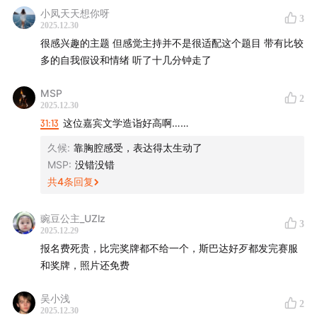
公众号：硅谷101
小凤天天想你呀
3
2025.12.30
收听渠道：Apple Podcast｜Spotify｜小宇宙｜喜马拉雅
很感兴趣的主题 但感觉主持并不是很适配这个题目 带有比较
｜蜻蜓FM｜荔枝FM｜网易云音乐｜QQ音乐
多的自我假设和情绪 听了十几分钟走了
其他平台：YouTube｜Bilibili 搜索「硅谷101播客」
联系我们：
podcast@sv101.net
MSP
2
2025.12.30
Special Guests: Mike, 夏禹, and 袁放.
31:13
这位嘉宾文学造诣好高啊……
久候
:
靠胸腔感受，表达得太生动了
MSP
:
没错没错
共
4
条回复
豌豆公主_UZlz
3
2025.12.29
报名费死贵，比完奖牌都不给一个，斯巴达好歹都发完赛服
和奖牌，照片还免费
吴小浅
2
2025.12.30