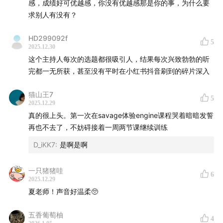
感，成绩好可优越感，你没有优越感那是你的事，为什么要
求别人有没有？
【延伸阅读和相关术语】
Hyrox比赛规则详解
HD299092f
5
2025.12.30
这个主持人每次的选题都很吸引人，结果每次兴致勃勃的听
完都一无所获，甚至没有平时在小红书抖音刷到的碎片深入
混合训练（综合体能训练）：区别于单一力训、有氧运
猫山王7
5
动，强调平衡发展身体稳定性、灵活性、协调性、力量、
2025.12.29
耐力、爆发力等多项运动素质，致力于帮助训练者达到全
真的很上头。第一次在savage体验engine课程哭着暗暗发誓
再也不去了，不妨碍接着一周两节课继续训练
面强健的目标，从而提高生活质量的训练方式。
D_iKK7
:
是啊是啊
三大能量系统：人体能量系统主要由磷酸原系统、糖酵解
系统和有氧氧化系统构成：磷酸原系统作为瞬时供能机
一只猪猪哇
6
2025.12.29
制，通过ATP-CP分解为高强度短时运动提供6-8秒能量支
夏老师！声音好温柔🥺
持；糖酵解系统在无氧状态下分解糖原产生ATP，维持1-3
分钟中高强度运动需求；有氧氧化系统主导长时间低强度
五香葡萄柚
4