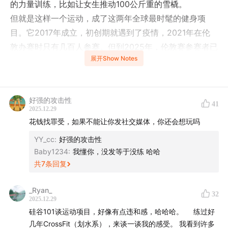
的力量训练，比如让女生推动100公斤重的雪橇。
但就是这样一个运动，成了这两年全球最时髦的健身项
目。它2017年成立，初创期就遇到了疫情，2021年在伦
敦办赛时只有几百人参赛。但到2025年，伦敦赛参赛者已
展开Show Notes
经达到了3.4万人，和一场城市马拉松相当。而25/26赛
季，它预计会在全球举办100场比赛，参赛总人数预计突
破130万。
好强的攻击性
人们会用很多词来形容Hyrox，心肺拉爆、成绩打卡站、
41
2025.12.29
肌肉盛宴、大型荷尔蒙现场……它也正在成为新型社交货
花钱找罪受，如果不能让你发社交媒体，你还会想玩吗
币，你玩过Hyrox，就是健康生活和强大意志的证明。
YY_cc
:
好强的攻击性
我们很好奇，一个对普通人来说并不算简单的小众运动，
Baby1234
:
我懂你，没发等于没练 哈哈
是如何引爆全球的，也想去看看，当AI逐渐充斥我们的工
共
7
条回复
作和生活后，AI暂时无法进入的，这种需要肉身高度参与
的沉浸式线下活动，满足了人们的哪些需求。
_Ryan_
32
2025.12.29
硅谷101谈运动项目，好像有点违和感，哈哈哈。 练过好
【主播】
几年CrossFit（划水系），来谈一谈我的感受。 我看到许多