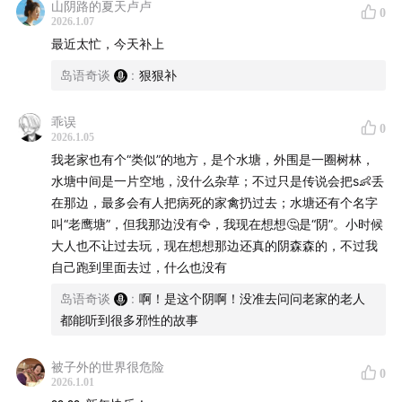
山阴路的夏天卢卢
0
2026.1.07
最近太忙，今天补上
岛语奇谈
:
狠狠补
乖误
0
2026.1.05
我老家也有个“类似”的地方，是个水塘，外围是一圈树林，
水塘中间是一片空地，没什么杂草；不过只是传说会把s👶丢
在那边，最多会有人把病死的家禽扔过去；水塘还有个名字
叫“老鹰塘”，但我那边没有🦅，我现在想想🤔是“阴”。小时候
大人也不让过去玩，现在想想那边还真的阴森森的，不过我
自己跑到里面去过，什么也没有
岛语奇谈
:
啊！是这个阴啊！没准去问问老家的老人
都能听到很多邪性的故事
被子外的世界很危险
0
2026.1.01