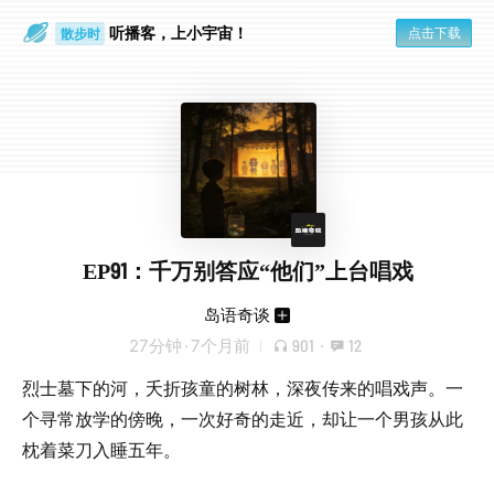
听播客，上小宇宙！
点击下载
散步时
通勤路上
EP91：千万别答应“他们”上台唱戏
岛语奇谈
27分钟
·
7个月前
901
·
12
烈士墓下的河，夭折孩童的树林，深夜传来的唱戏声。一
个寻常放学的傍晚，一次好奇的走近，却让一个男孩从此
枕着菜刀入睡五年。