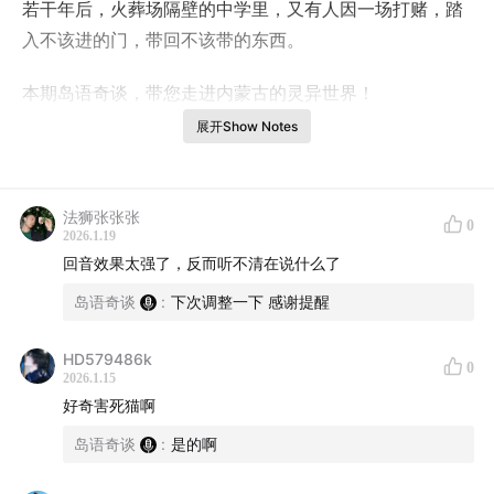
若干年后，火葬场隔壁的中学里，又有人因一场打赌，踏
入不该进的门，带回不该带的东西。
本期岛语奇谈，带您走进内蒙古的灵异世界！
展开Show Notes
主播：闻岛；后期：闻岛
法狮张张张
0
2026.1.19
回音效果太强了，反而听不清在说什么了
岛语奇谈
:
下次调整一下 感谢提醒
HD579486k
0
2026.1.15
好奇害死猫啊
岛语奇谈
:
是的啊