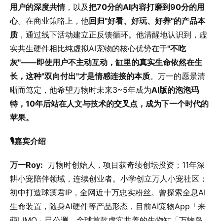
用户的深度共情
，以及
把70分的AI内容打磨到90分的用
心
。在商业策略上，他
回归"好看、好玩、好养"的产品本
质
，通过线下活动建立正反馈循环。他清醒地认识到，虚
实共生硬件相比纯虚拟AI宠物的核心优势在于
"不吃
灰"——即使用户不主动互动，缸里的真实生命依然在生
长，这种"双向付出"才是情感连接的本质
。万一的愿景清
晰而笃定，他希望万物时未来3~5年成为
AI版的泡泡玛
特，10年后站在人文与技术的交叉点，成为下一个时代的
苹果。
🎙️嘉宾介绍
万一Roy:
万物时创始人，项目获奇绩创坛投资；11年深
耕小宠陪伴领域，连续创业者。小学创立万人小宠社区；
初中打造球藻君IP，全网近十万忠实粉丝。曾探索全息AI
生命装置，随身AI硬件等产品形态，目前AI宠物App「来
萌LIMO」已公测，全球首款虚实共养的生物缸「万物岛