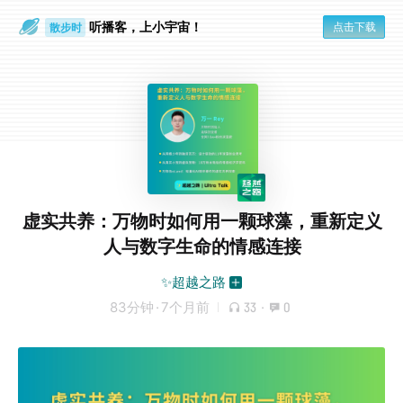
听播客，上小宇宙！
点击下载
散步时
通勤路上
虚实共养：万物时如何用一颗球藻，重新定义
人与数字生命的情感连接
✨超越之路
83分钟
·
7个月前
33
·
0