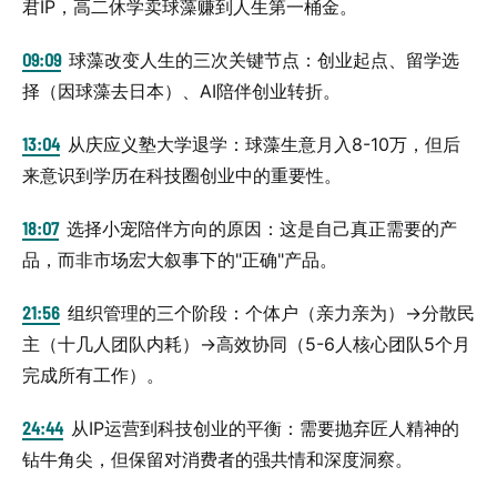
君IP，高二休学卖球藻赚到人生第一桶金。
09:09
球藻改变人生的三次关键节点：创业起点、留学选
择（因球藻去日本）、AI陪伴创业转折。
13:04
从庆应义塾大学退学：球藻生意月入8-10万，但后
来意识到学历在科技圈创业中的重要性。
18:07
选择小宠陪伴方向的原因：这是自己真正需要的产
品，而非市场宏大叙事下的"正确"产品。
21:56
组织管理的三个阶段：个体户（亲力亲为）→分散民
主（十几人团队内耗）→高效协同（5-6人核心团队5个月
完成所有工作）。
24:44
从IP运营到科技创业的平衡：需要抛弃匠人精神的
钻牛角尖，但保留对消费者的强共情和深度洞察。