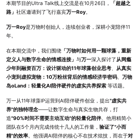
本期节目的Ultra Talk线上交流是在10月26日，
「超越之
路」
社区邀请到了飞行嘉宾
万一Roy
。
万一Roy
是万物时创始人，连续创业者，深耕小宠陪伴11
年。
在本期交流中，我们围绕
「万物时如何用一颗球藻，重新
定义人与数字生命的情感连接」
与
万一
深入探讨了
从网瘾
少年到融资百万：设计驱动的11年球藻创业思考
、
从真实
小宠到虚拟宠物：10万粉丝背后的情感经济学密码
、
万物
岛oLand：轻量化AI陪伴硬件的虚实共养探索
等话题。
万一从11年球藻IP运营到AI陪伴硬件创业，提出
"虚实共
养"的独特理念
——让数字生命与真实生物共存，打
造
"90%时间不需要主动互动"的轻量化陪伴
。他用精简小
团队在5个月内完成传统十几人的工作量，
验证了"小而
精"的效率
。他强调AI陪伴的核心不在技术炫技，而在于
对