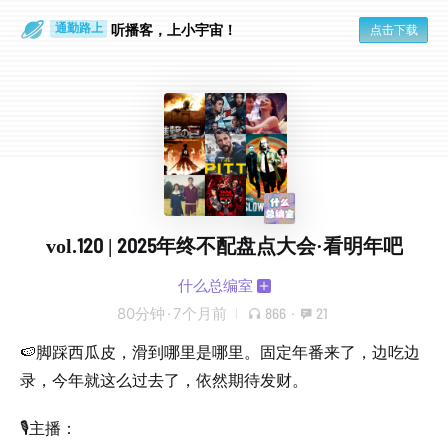
散步时
通勤路上
听播客，上小宇宙！
点击下载
vol.120 | 2025年终不配盘点大会·看明年吧
什么总编室
80分钟
·
7个月前
866
·
21
🍉脚踩西瓜皮，滑到哪里是哪里。固定年番来了，边吃边
录，今年就这么过去了，依然期待发财。
🎙️主播：