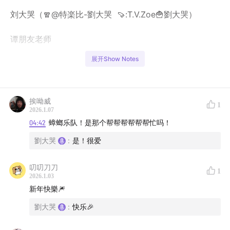
刘大哭（🧣@特楽比-劉大哭 🍠:T.V.Zoe🍟劉大哭）
谭朋友老师
展开Show Notes
📢
01:09
从外卖账单年终总结开始
挨呦威
1
2026.1.07
03:10
两个人的网易云年报
04:42
蟑螂乐队！是那个帮帮帮帮帮帮忙吗！
谭朋友👉🏻K-POP之年
劉大哭
:
是！很爱
刘大哭👉🏻y2k日音之年
叨叨刀刀
1
2026.1.03
06:00
年度现场和今年的演出市场
新年快樂🎆
劉大哭
:
快乐🎉
谭朋友👉🏻8月22日 SJ20周年演唱会