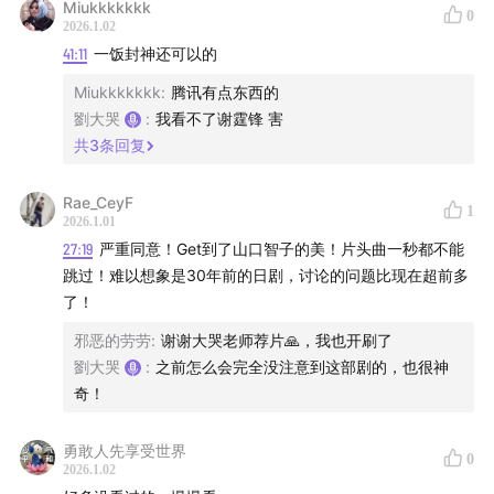
Miukkkkkkk
刘大哭👉🏻FUJIROCK 和没看上的F3演唱会
0
2026.1.02
41:11
一饭封神还可以的
15:48
年度电影和今年的电影市场
Miukkkkkkk
:
腾讯有点东西的
谭朋友👉🏻【浪浪山的小妖怪】、【捕风追影】、【一战再
劉大哭
:
我看不了谢霆锋 害
共
3
条回复
战】
刘大哭👉🏻【电锯人·蕾塞篇】、【一战再战】、【普通的孩
Rae_CeyF
1
2026.1.01
子】
27:19
严重同意！Get到了山口智子的美！片头曲一秒都不能
跳过！难以想象是30年前的日剧，讨论的问题比现在超前多
遗珠：【诡才之道】、【还有明天】、【春天情书】、
了！
【阿诺拉】、【关于约会的一切】、【驯龙高手】真人
邪恶的劳劳
:
谢谢大哭老师荐片🙏，我也开刷了
版、【疾速追杀·芭蕾杀姬】
劉大哭
:
之前怎么会完全没注意到这部剧的，也很神
奇！
24:43
年度电视剧
勇敢人先享受世界
谭朋友👉🏻《匹兹堡医护前线》、《沙尘暴》、《苦尽柑来
0
2026.1.02
遇见你》