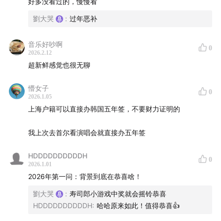
好多没看过的，慢慢看
劉大哭
:
过年恶补
刘大哭👉🏻《匹兹堡医护前线》、《流人》、《29岁的圣诞
节》
音乐好吵啊
0
2026.2.12
遗珠：《拜六礼拜》、《无尽的尽头》、《摩登家庭》、
超新鲜感觉也很无聊
《热点》、《混沌少年时》、《片场风云》、《回魂
计》、《公益律师》、《都是她的错》、《善意的竞争》
懵女子
0
2026.1.05
38:24
年度番剧
上海户籍可以直接办韩国五年签，不要财力证明的
谭朋友👉🏻《胆大党》
我上次去首尔看演唱会就直接办五年签
刘大哭👉🏻《进击的巨人》
HDDDDDDDDDDH
0
2026.1.01
2026年第一问：背景到底在恭喜啥！
提到：《熏香花朵凛然绽放》、《咒术回战》、【利兹与
青鸟】
劉大哭
:
寿司郎小游戏中奖就会摇铃恭喜
HDDDDDDDDDDH
:
哈哈原来如此！值得恭喜👍
41:06
年度综艺