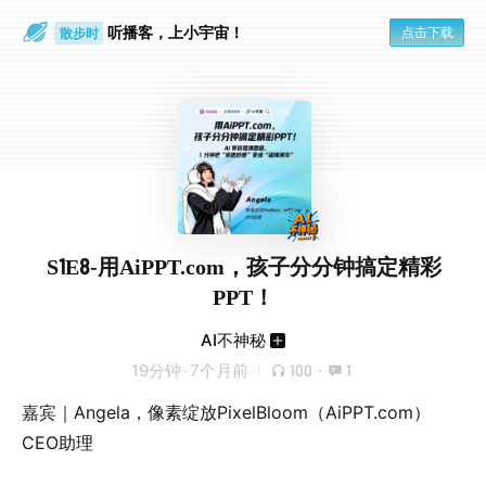
听播客，上小宇宙！
点击下载
散步时
通勤路上
S1E8-用AiPPT.com，孩子分分钟搞定精彩
PPT！
AI不神秘
19分钟
·
7个月前
100
·
1
嘉宾｜Angela，像素绽放PixelBloom（AiPPT.com）
CEO助理