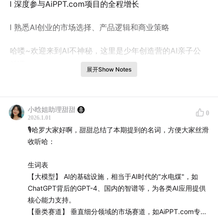
l 深度参与AiPPT.com项目的全程增长
l 熟悉AI创业的市场选择、产品逻辑和商业策略
哈喽~欢迎来到AI不神秘，这里是少年创造营的AI亲子公
益课。
展开Show Notes
本期邀请像素绽放PixelBloom（AiPPT.com）CEO助理
Angela，为"AI不神秘少年创造营"的孩子和家长们揭秘：
小晗姐助理甜甜
0
一家创业公司如何在微软统治75%市场份额的办公赛道
2026.1.01
中，用AI技术撕开一道裂缝，上线一个月就实现百万收
🎙️哈罗大家好啊，甜甜总结了本期提到的名词，方便大家丝滑
入，一年多时间获得全球2000万用户。Angela从产品逻
收听哈：
辑、市场选择、技术积累三个维度，拆解了AiPPT.com"在
生词表
1厘米宽的地方砸出100米深度"的单点突破策略。她通
【大模型】 AI的基础设施，相当于AI时代的"水电煤"，如
过"只卖汉堡不卖全家桶"的生动比喻，让孩子们理解差异
ChatGPT背后的GPT-4、国内的智谱等，为各类AI应用提供
化竞争；用"专业用户vs小白用户"的概念，说明市场细分
核心能力支持。
的智慧；还现场展示了如何把大学校门做进PPT模板、如
【垂类赛道】 垂直细分领域的市场赛道，如AiPPT.com专注