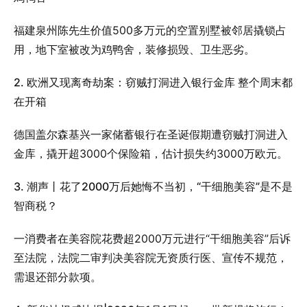
福建泉州陈先生价值500多万元的空置别墅被邻居撬锁占
用，地下室被改为鸡鸭舍，装修损毁、卫生恶劣。
2. 欧洲又现离奇劫案：窃贼打洞进入银行金库 整个周末都
在开箱
德国盖尔森基兴一家储蓄银行在圣诞假期遭窃贼打洞进入
金库，撬开超3000个保险箱，估计损失约3000万欧元。
3. 潮声丨花了2000万后她悔不当初，“干细胞美容”是不是
智商税？
一消费者在美容院花费超2000万元进行“干细胞美容”后诉
至法院，法院二审判决美容院无资质行医、宣传不规范，
需退还部分款项。