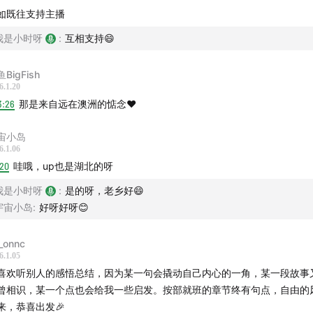
如既往支持主播
我是小时呀
:
互相支持😄
BigFish
6.1.20
3:26
那是来自远在澳洲的惦念❤️
宙小岛
6.1.06
:20
哇哦，up也是湖北的呀
我是小时呀
:
是的呀，老乡好😄
期介绍】
宇宙小岛
:
好呀好呀😊
我不聊电影，聊聊36岁的年终复盘。年初，我在深圳弘法寺求得
_onnc
时它是鲜亮的正红色。如今一年将尽，现在颜色已经变深了一些
6.1.05
像我一年的状态——从最开始的鲜艳、亮丽，到跟生活的不断打
喜欢听别人的感悟总结，因为某一句会撬动自己内心的一角，某一段故事
很多，沉淀下来一些东西。
曾相识，某一个点也会给我一些启发。按部就班的章节终有句点，自由的
来，恭喜出发🎉