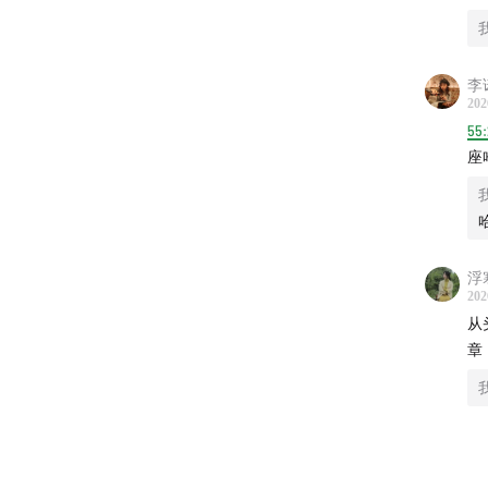
在这一
加强烈
自由的
李
202
所以这
55:
考，对
座
这一年
走进那
👨【主
浮
202
黄时雨
从
章
🎙️【
1、摸
03:37
第