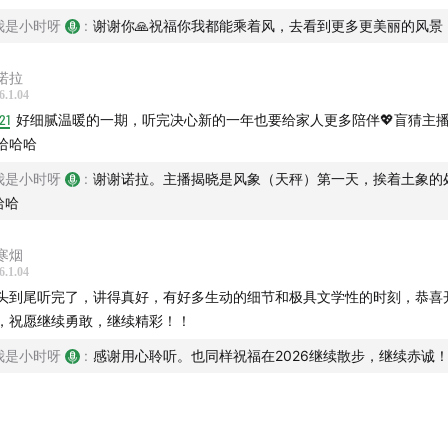
年，想寻求人生改变却不知道方向，有勇气又很怀疑，内心某种
我是小时呀
:
谢谢你🙏祝福你我都能乘着风，去看到更多更美丽的风景
：是破釜沉舟还是釜底抽薪？向往自由和害怕焦虑到底谁能战胜
同时，能否承受自由的代价？
诺拉
6.1.04
一期播客，你会听到一个35+新中年的真实样本。如果你也有以
21
好细腻温暖的一期，听完决心新的一年也要给家人更多陪伴💖盲猜主
生活有隐约的不安，有过想要改变的冲动，那么接下来的时间，
哈哈哈
的经历和困惑，坦诚地分享给你。既然人生处处是困境，不如主
我是小时呀
:
谢谢诺拉。主播揭晓是风象（天秤）第一天，挨着土象的
片“失控”。也希望能给你一点往前走的真实参照。
哈哈
播介绍】
寒烟
6.1.04
：36岁准备人生探索的新中年
头到尾听完了，讲得真好，有好多生动的细节和极具文学性的时刻，恭喜
，祝愿继续勇敢，继续精彩！！
本期你将听到】
我是小时呀
:
感谢用心聆听。也同样祝福在2026继续散步，继续赤诚
到了幸福的质感
02:08
一次带父母出国旅行，我和发小组成了“一路繁花”七人银发家