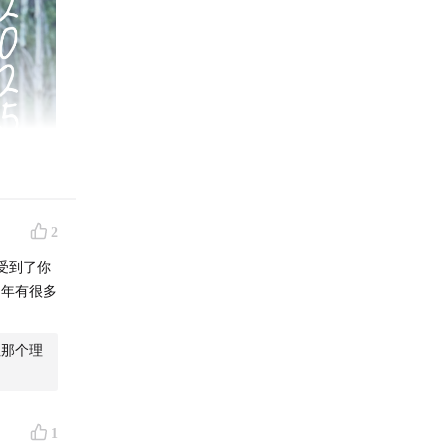
2
受到了你
6年有很多
往那个理
1