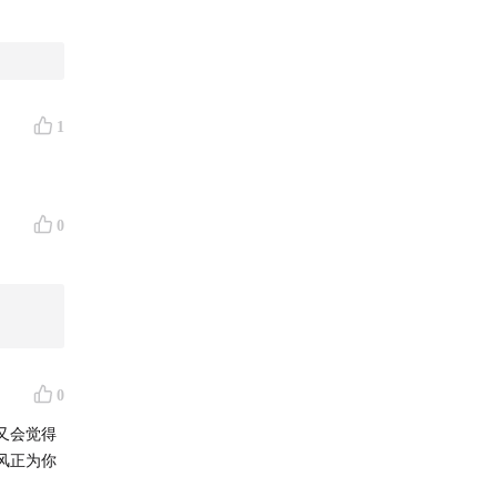
1
0
一根红
。这个变
0
磨之后，
又会觉得
风正为你