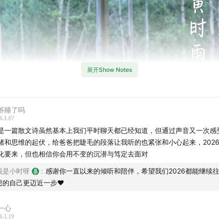
展开Show Notes
爷睡了吗
6.1.07
是一篇散文诗虽然基本上我们平时聊天都已经知道，但通过声音又一次感
绪和思维的起伏，给爸爸把睫毛的段落让我听的也紧张和小心起来，202
化要来，但也相信你会用不变的沉潜与笃定去面对
我是小时呀
:
感谢你一直以来的倾听和陪伴，希望我们2026都能继续
想的自己更迈近一步❤️
一心
6.1.19