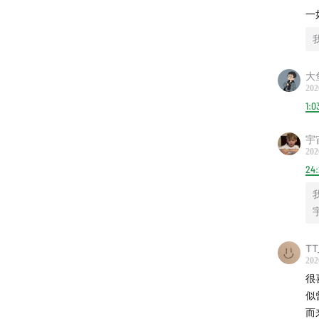
一
大鱼
202
1:0
宇
202
24
🎬【本
这一期
TT
绳，当
202
化，挺
很
经历了
似
而