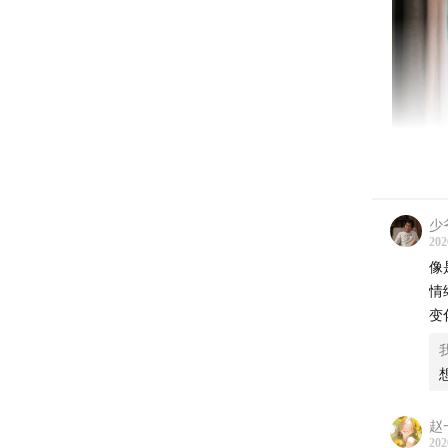
少
202
像
情
变
赵
202