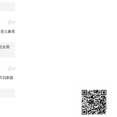
声音会愈
谁？追求
0
上的思
播是土象星
我想把我
动转身，
处女座
0
开启新篇
！
庭旅行团