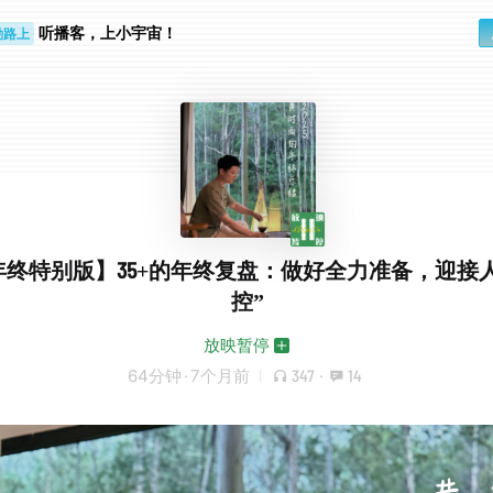
听播客，上小宇宙！
勤路上
睛好累
【年终特别版】35+的年终复盘：做好全力准备，迎接
控”
放映暂停
64分钟
·
7个月前
347
·
14