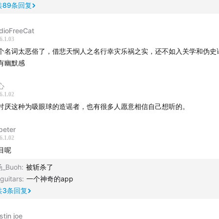
共
89
条回复
dioFreeCat
6.1.03
个名词太恶俗了，借悲天悯人之名行幸灾乐祸之实，还不如入关学和伪史
有幽默感
心
6.1.02
讨厌这种为吸眼球的造谣者，也有很多人愿意相信自己想听的。
peter
6.1.02
目呢
_Buoh
:
被斩杀了
guitars
:
一个神奇的app
共
3
条回复
stin joe