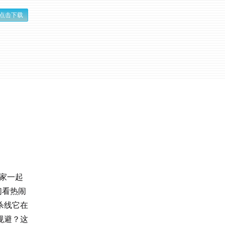
点击下载
大家一起
们看热闹
杀线它在
规避？这