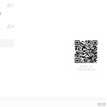
1
！
0
微信扫一扫
手机收听更方便
02:23