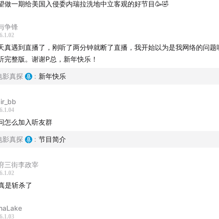
望做一期给美国入侵委内瑞拉洗地中立客观的好节目🥳🤣
与争锋
6.1.02
天真遇到直播了，刚听了两分钟就断了直播，我开始以为是我网络的问题
听完整版。谢谢P总，新年快乐！
电影真探
:
新年快乐
air_bb
6.1.04
问怎么加入听友群
电影真探
:
节目简介
府三街李政宰
6.1.02
真是斩杀了
naLake
6.1.03