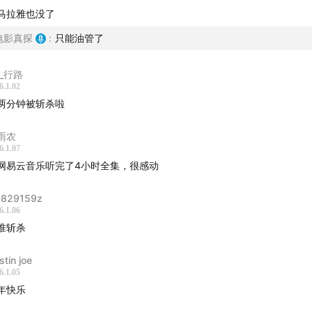
马拉雅也没了
电影真探
:
只能油管了
__行路
6.1.02
两分钟被斩杀啦
雨农
6.1.07
网易云音乐听完了4小时全集，很感动
829159z
6.1.06
准斩杀
stin joe
6.1.05
年快乐