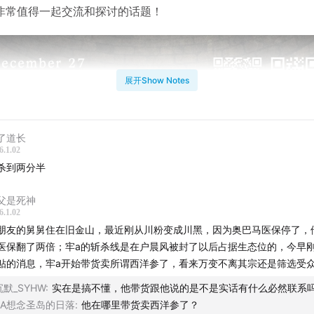
非常值得一起交流和探讨的话题！
展开Show Notes
了道长
6.1.02
杀到两分半
父是死神
6.1.02
朋友的舅舅住在旧金山，最近刚从川粉变成川黑，因为奥巴马医保停了，
医保翻了两倍；牢a的斩杀线是在户晨风被封了以后占据生态位的，今早
贴的消息，牢a开始带货卖所谓西洋参了，看来万变不离其宗还是筛选受
沉默_SYHW
:
实在是搞不懂，他带货跟他说的是不是实话有什么必然联系
AA想念圣岛的日落
:
他在哪里带货卖西洋参了？