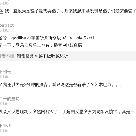
6.1.05
36
我一直以为是骗子最需要傻子，后来我越来越发现是傻子们最需要骗
bstract
6.1.02
哈，godlike 小宇宙斩杀斩杀线 ๑'ꇴ'๑ Holy Sxxt!
了一下，网易云音乐上也有：播客~电影真探
行者不慢
:
谢谢指路☺️越不让听越想听
阳朝云
6.1.06
？我还以为是2分钟的预告，看评论这是被斩杀了？艺术已成。。。
二一的坚持
6.1.04
观众人反思现场，突然内容没了，于是由反思突变为阴阳及愤恨，真是一
不管我
6.1.04