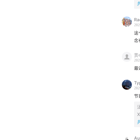
Ra
202
这
念
赏
202
最
Ty
202
节
汤
X
Au