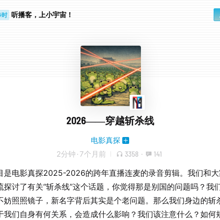
步时
勤路上
听播客，上小宇宙！
2026——穿越斩杀线
电影真探
2分钟
·
7个月前
3358
·
141
目是电影真探2025-2026的跨年直播连麦的录音剪辑。我们和
流探讨了有关“斩杀线”这个话题，你觉得那是别国的问题吗？我
不妨照照镜子，新名字背后其实是个老问题。那么我们身边的斩
于我们自身有何关系，会造成什么影响？我们该注意什么？如何