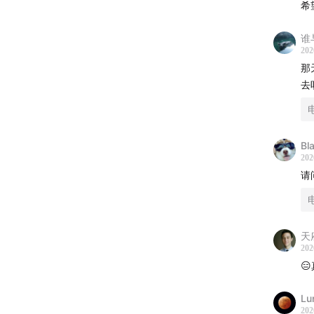
希
谁
202
那
去
Bl
202
请
天
202

Lu
202