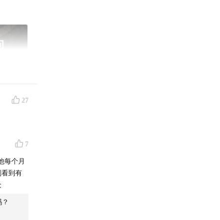
27
7
他每个月
刚看到有
众
吗？