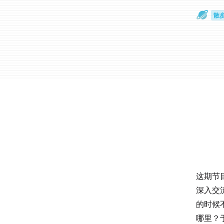
散
通
这期节
深入交
的时候
哪里？