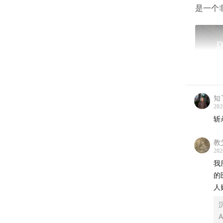
是一个
知
202
斩
教
202
我
的
人