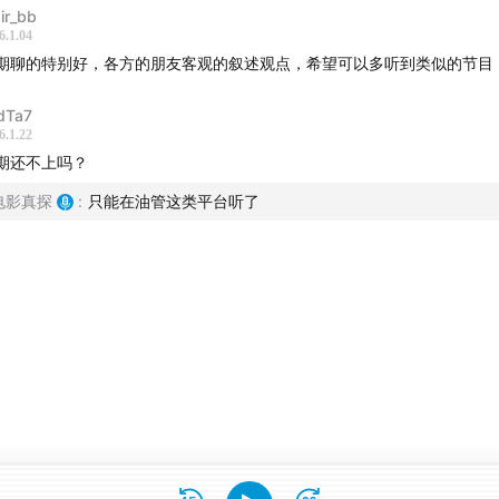
air_bb
6.1.04
期聊的特别好，各方的朋友客观的叙述观点，希望可以多听到类似的节目
dTa7
6.1.22
期还不上吗？
电影真探
:
只能在油管这类平台听了