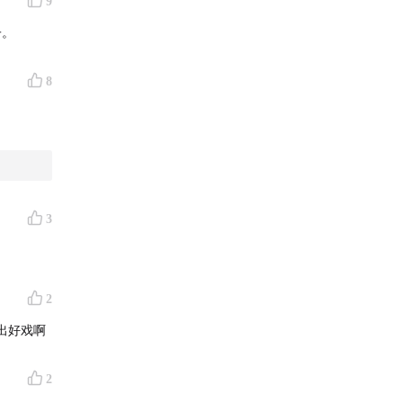
9
子。
8
3
2
出好戏啊
2