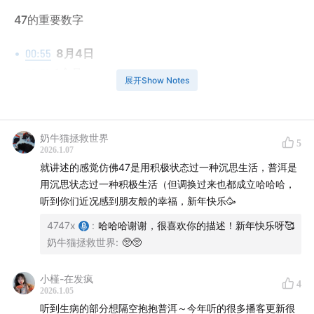
47的重要数字
00:55
8月4日
02:31
1个月
展开Show Notes
04:35
第一本书出版
07:18
三份翻译合同
奶牛猫拯救世界
一些困境
5
2026.1.07
就讲述的感觉仿佛47是用积极状态过一种沉思生活，普洱是
09:00
归零的混乱与恐惧
用沉思状态过一种积极生活（但调换过来也都成立哈哈哈，
10:42
25年的不太满意
听到你们近况感到朋友般的幸福，新年快乐🥳
15:14
翻译《犹在镜中》时的共鸣
4747x
:
哈哈哈谢谢，很喜欢你的描述！新年快乐呀🥰
17:37
自我介绍的困境与文学的保护
奶牛猫拯救世界
:
🥺🥺
普洱2025的感官记忆
小槿-在发疯
4
2026.1.05
25:28
身体与精神的疲劳
听到生病的部分想隔空抱抱普洱～今年听的很多播客更新很