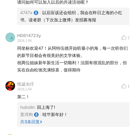
请问如何可以加入以后的共读活动呢？
4747x
:
以后应该还会组织，我会在昨日之海的小红
书、读者群（下次加上微博）发招募海报
HD614723y
2
2026.1.04
同坐标欢迎47！从阿特伍德开始听最小的海，每一次听你们
的新节目都会有很美好的文学体验。
祝两位姐妹新年新生活一切顺利！法国有很混乱的部分，但
实在自由松弛充满惊喜，值得期待
怪誕虫仔
1
2026.1.04
第二！
hubolin
:
回上海了!
普洱狗
:
哇🎊新年好！
共
3
条回复