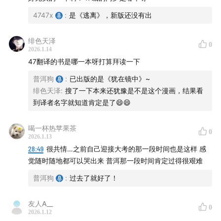
4747x
:
是《逃离》，新版还没有出
绯色天泽
0
2026.1.14
47翻译的书是哪一本呀打算拜读一下
普洱狗
:
已出版的是《犹在镜中》~
绯色天泽
:
搜了一下本来还犹豫是不是这个漫画，结果看
到译者名字就知道肯定是了😄😄
喝一杯热苹果茶
0
2026.1.13
28:49
很共情…之前自己迎接大考的那一段时间也是这样 感
觉随时随地都可以哭出来 普洱那一段时间肯定过得很艰难
普洱狗
:
过去了就好了！
友人A__
0
2026.1.12