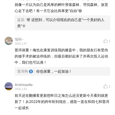
就像一片以为自己是风筝的树叶滑落森林、寻找森林。放宽
心走下去吧！有一天它会比风筝更“自由”😄
蓝其
:
呀 还想到，可以介绍现在的自己是“一个美好的人
类”🌞
瑞秋-
1
2026.1.07
普洱保重！俺也在康复训练我的膝盖中，我的朋友们有受伤
的做手术的被迫停练的，但最后都好起来了并再次投入运动
中，我们也可以滴！
普洱狗
:
你也保重，一起加油！
Andreaella
2
2026.1.05
前天还在翻播客更新想昨日之海怎么还没更新今天看到就更
新了！从2022年的跨年听到现在，感觉一直在和四七和普洱
一起成长