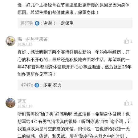
33:44
色香味俱全！
慢，好几个主播经常在节目里道歉更新慢的原因是因为身体
40:10
治疗病痛（比较揪心，可以略过）
原因。希望主播们都健健康康，保重身体！
普洱狗
:
谢谢！一定保重
作为译者的奇妙体会
51:16
喝一杯热苹果茶
译者直面“失败”
2
2026.1.13
57:00
读者拥抱文本
真好，感觉听到了两个赛博好朋友新的一年的各种经历，开
心的和不开心的，最后还是积极地去面对生活。希望新的一
结束撒花~~
年47和普洱都能身体健康开开心心事业顺遂，然后就是26年
能多更新多见面吗！
又是因为各种繁忙而没有多多更新的一年，感谢所有的倾
听与鼓励，也祝福所有听众朋友们身体健康，好好生活！
4747x
:
多更 努力
期待我们在文学里相遇！
蓝其
2
2026.1.10
听到普洱说“柚子树”好感动呀 差点泪目，希望身体健康！也
想写给47: 有勇气清零真的很棒！听到你说“自怜”这个词，让
我差点以为是时空胶囊的来信。悄悄说，它也曾给我独一无
二的敏感、痛楚、和天赋。所有“隐身”在人群之中的时刻，