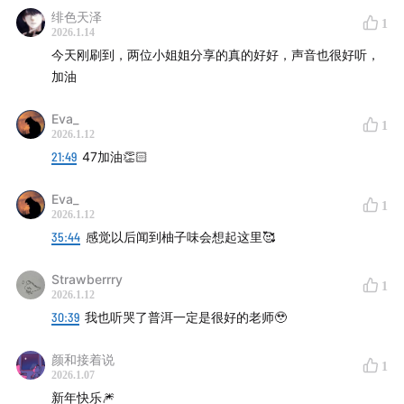
绯色天泽
1
2026.1.14
今天刚刷到，两位小姐姐分享的真的好好，声音也很好听，
加油
Eva_
1
2026.1.12
21:49
47加油👏🏻
Eva_
1
2026.1.12
35:44
感觉以后闻到柚子味会想起这里🥰
Strawberrry
1
2026.1.12
30:39
我也听哭了普洱一定是很好的老师🥹
颜和接着说
1
2026.1.07
新年快乐🎆