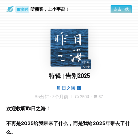
听播客，上小宇宙！
点击下载
散步时
通勤路上
特辑 | 告别2025
昨日之海
65分钟
·
7个月前
2603
·
67
欢迎收听昨日之海！
不再是2025给我带来了什么，而是我给2025年带去了什
么。