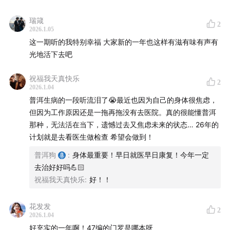
瑞箴
2
2026.1.05
这一期听的我特别幸福 大家新的一年也这样有滋有味有声有
光地活下去吧
祝福我天真快乐
2
2026.1.04
普洱生病的一段听流泪了😭最近也因为自己的身体很焦虑，
但因为工作原因还是一拖再拖没有去医院。真的很能懂普洱
那种，无法活在当下，遗憾过去又焦虑未来的状态… 26年的
计划就是去看医生做检查 希望会做到！
普洱狗
:
身体最重要！早日就医早日康复！今年一定
去治好好吗💪🏻
祝福我天真快乐
:
好！！
花发发
2
2026.1.04
好充实的一年啊！47编的门罗是哪本呀