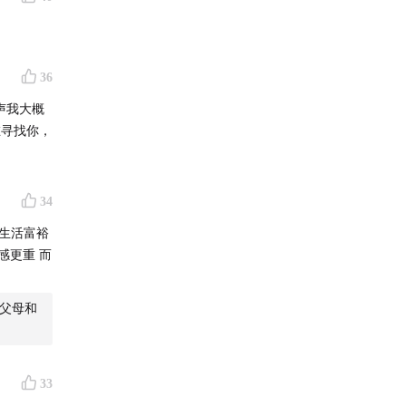
36
声我大概
在寻找你，
34
质生活富裕
感更重 而
的父母和
33