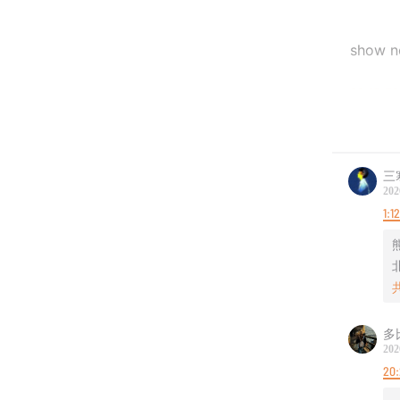
show 
00:12:36
00:23:12
三
00:37:4
202
1:1
01:06:38
01:31:17
音乐：
多
1.The 
202
20
2.Baha