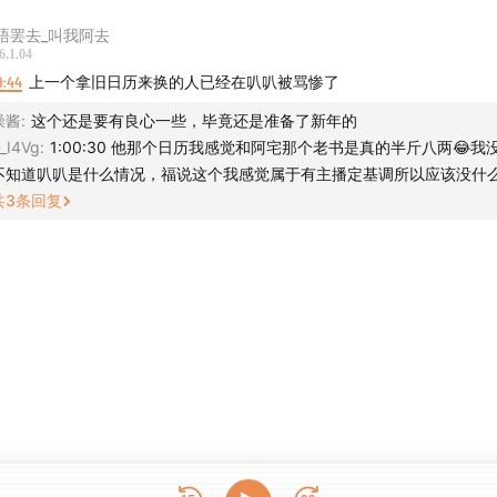
唔罢去_叫我阿去
6.1.04
9:44
上一个拿旧日历来换的人已经在叭叭被骂惨了
澡酱
:
这个还是要有良心一些，毕竟还是准备了新年的
_I4Vg
:
1:00:30 他那个日历我感觉和阿宅那个老书是真的半斤八两😂我
不知道叭叭是什么情况，福说这个我感觉属于有主播定基调所以应该没什
共
3
条回复