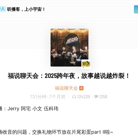
听播客，上小宇宙！
个人
行路上
福说聊天会：2025跨年夜，故事越说越炸裂！
福说聊天会
131分钟
·
7个月前
124239
·
1258
：Jerry 阿宅 小文 伍科玮
场收音的问题，交换礼物环节放在片尾彩蛋part Ⅱ啦~