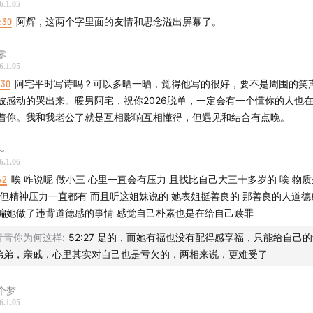
6.1.05
7:30
阿辉，这两个字里面的友情和思念溢出屏幕了。
零
6.1.05
1:30
阿宅平时写诗吗？可以多晒一晒，觉得他写的很好，要不是周围的笑
被感动的哭出来。暖男阿宅，祝你2026脱单，一定会有一个懂你的人也
着你。我和我老公了就是互相影响互相懂得，但遇见和结合有点晚。
～
6.1.06
42
唉 咋说呢 做小三 心里一直会有压力 且找比自己大三十多岁的 唉 物
 但精神压力一直都有 而且听这姐妹说的 她表姐挺善良的 那善良的人道德
偏她做了违背道德感的事情 感觉自己朴素也是在给自己赎罪
青青你为何这样
:
52:27 是的，而她有福也没有配得感享福，只能给自己
弟弟，亲戚，心里其实对自己也是亏欠的，两相来说，更难受了
个梦
6.1.05