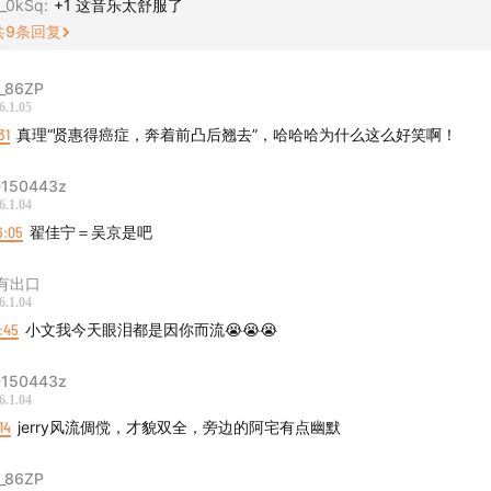
_0kSq
:
+1 这音乐太舒服了
共
9
条回复
下录制：
众号【福立社喜剧】 将定期发布聊天会相关信息；福州以外的听
_86ZP
6.1.05
天内交通凭证免费入场。
31
真理“贤惠得癌症，奔着前凸后翘去”，哈哈哈为什么这么好笑啊！
：添加客服微信Comedystore，备注聊天会听众，小助手会帮
150443z
6.1.04
6:05
翟佳宁＝吴京是吧
小红书/抖音：@福立社喜剧 及小红书：@福立社情报站
有出口
6.1.04
布现场精彩视频片段
7:45
小文我今天眼泪都是因你而流😭😭😭
150443z
6.1.04
14
jerry风流倜傥，才貌双全，旁边的阿宅有点幽默
_86ZP