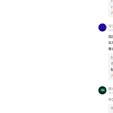
z
z
3.増田
4.Alet
深
信，To
202
我
5.Gust
实
像
哪
202
小