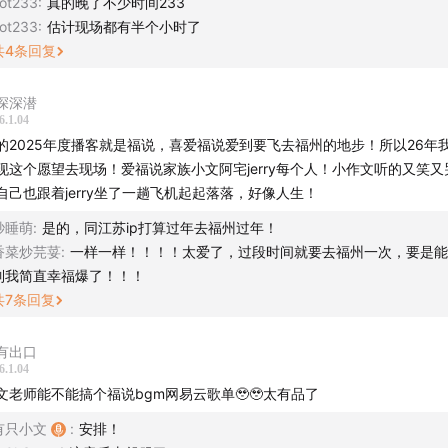
ot233
:
真的晚了不少时间233
ot233
:
估计现场都有半个小时了
俊郎 - 祝!戀ばな成就!(阿宅的信)
共
4
条回复
a,Samuel Kim - Call Your Name (Attack on Titan Piano) 
深深潜
 阿辉）
6.1.04
的2025年度播客就是福说，喜爱福说爱到要飞去福州的地步！所以26年
avo Santaolalla - The Path (A New Beginning) (Jerry的信)
现这个愿望去现场！爱福说家族小文阿宅jerry每个人！小作文听的又笑
自己也跟着jerry坐了一趟飞机起起落落，好像人生！
秒睡萌
:
是的，同江苏ip打算过年去福州过年！
香菜炒芫荽
:
一样一样！！！！太爱了，过段时间就要去福州一次，要是能
制我简直幸福爆了！！！
共
7
条回复
有出口
6.1.04
文老师能不能搞个福说bgm网易云歌单🥹🥹太有品了
有只小文
:
安排！