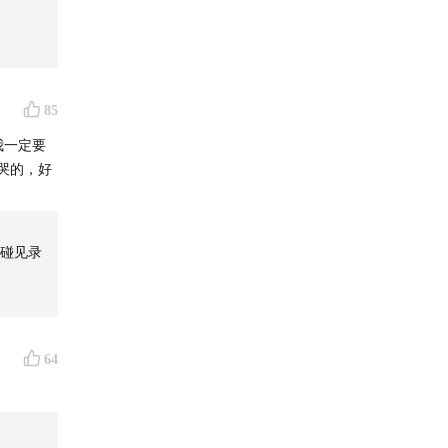
（小文的
85
我一定要
又哭的，好
碰见录
64