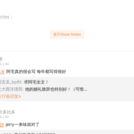
notes：
I人转变E人气血爆满
展开Show Notes
小文难忘的澳门奇遇
寒
0
前凸后翘的亲姨和贤惠妈妈
6.1.04
2:16
阿宅真的很会写 每年都写得很好
主播念信
熊丢丢_bp6t
:
求阿宅全文！
交换礼物环节~
北大西洋漂亮
:
他的婚礼致辞也特别好！（可惜…
共
17
条回复
比多比多
Chordettes - Mister Sandman
6.1.04
:28
jerry一来味就对了
mas - All The Time