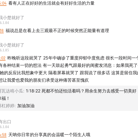
5:04
看有人正在好好的生活就会有好好生活的力量
我小楚就好了
6.1.04
36
福说总是在看上去三观最不正的时候突然正能量有道理
我小楚就好了
6.1.05
8:02
昨晚听这段就哭了 25年中确诊了重度抑郁中度焦虑 很长一段时间一
有各种结束一切的想法 有一天鼓起勇气跟最好的闺蜜发消息：如果我死
 她的反应比我想象中更大 隔着屏幕就哭了 跟我说了很多话 这算是留住我
想让我爱也爱我的朋友们承受这种痛苦甚至愧疚
阿瓦达啃小瓜
:
1:18:22 死都不怕还怕活着吗？用余生努力去感受一切美
幸福！
斜杠婷婷
:
加油加油
有出口
6.1.04
4:58
天呐你日常的分享真的会温暖一个陌生人哦