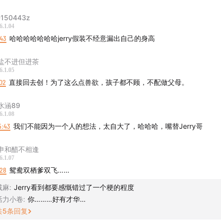
150443z
6.1.04
:43
哈哈哈哈哈哈哈jerry假装不经意漏出自己的身高
盐不进但进茶
6.1.05
02
直接回去创！为了这么点兽欲，孩子都不顾，不配做父母。
水涵89
6.1.08
5:43
我们不能因为一个人的想法，太自大了，哈哈哈，嘴替Jerry哥
申和醋不相逢
6.1.07
:28
鸳鸯双栖爹双飞……
减麻
:
Jerry看到都要感慨错过了一个梗的程度
活力小卷
:
你………好有才华…
共
5
条回复