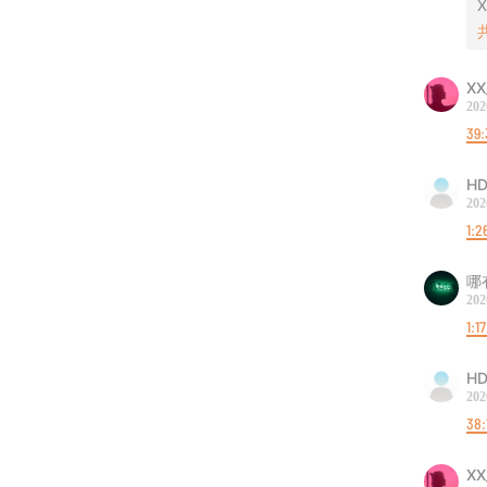
X
参与线
微信公
XX
202
凭借三
39:
听友群
HD
聊
202
1:2
微博/
哪
202
将会发
1:1
HD
202
38:
XX