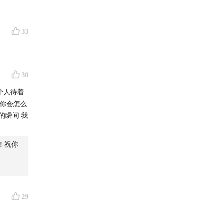
33
30
个人待着
了你会怎么
的瞬间 我
好！祝你
29