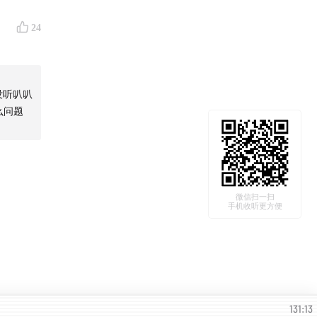
24
没听叭叭
么问题
微信扫一扫
手机收听更方便
131:13