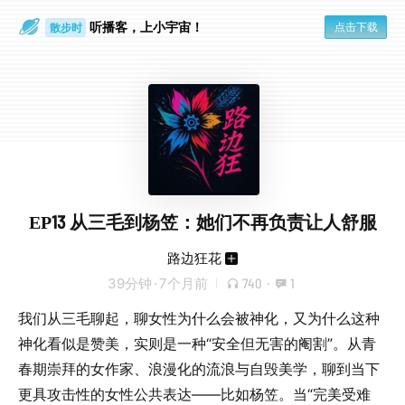
听播客，上小宇宙！
点击下载
散步时
通勤路上
EP13 从三毛到杨笠：她们不再负责让人舒服
路边狂花
39分钟
·
7个月前
740
·
1
我们从三毛聊起，聊女性为什么会被神化，又为什么这种
神化看似是赞美，实则是一种“安全但无害的阉割”。从青
春期崇拜的女作家、浪漫化的流浪与自毁美学，聊到当下
更具攻击性的女性公共表达——比如杨笠。当“完美受难