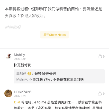
本期博客过程中还聊到了我们做科普的两难：要流量还是
要真诚？欢迎大家收听。
时间戳🎧
展开Show Notes
01:17
朋友被说 “明年有大灾”？揭秘江湖术士的赚钱套路！
04:21
古代版直播话术？《英耀篇》六字诀，把人拿捏得
Mshiiiy
0
死死的！
2026.1.30
快更新对联
06:13
通xx灵老师直接说 “你有过孩子” ？！
高加硬
:
😂🤣😂🤣😂🤣
Mshiiiy
:
不更对联了吗，不是说在这里更对联
09:01
阿硬竟然上辈子是天庭扫地小妹！
HD627426i
13:38
古代术士话术竟然和现代心理学呼应上了！
0
2026.1.29
13:41
哈哈哈Lie to me 是最爱的美剧之一，以前在学校图书
21:18
再厉害的大师也需要你反馈？没互动根本算不准！
馆看过一本书《这不科学！如何科学地思考伪科学》里面就