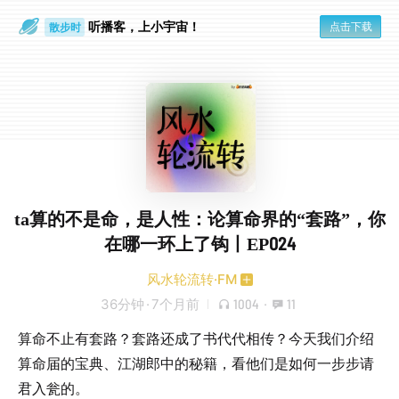
听播客，上小宇宙！
点击下载
散步时
通勤路上
ta算的不是命，是人性：论算命界的“套路”，你
在哪一环上了钩丨EP024
风水轮流转·FM
36分钟
·
7个月前
1004
·
11
算命不止有套路？套路还成了书代代相传？今天我们介绍
算命届的宝典、江湖郎中的秘籍，看他们是如何一步步请
君入瓮的。