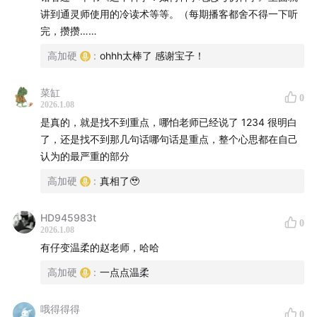
讲到通灵师使用的冷读术等等。（每期播客都舍不得一下听
25:27
吉星高赵的理性人设竟是套路？
完，攒攒……
29:27
风水化解竟是亡羊补牢？你真的懂风水中更重要的
高加硬
:
ohhh太棒了 感谢宝子！
那些部分吗？
菜缸
0
2026.1.08
34:10
从较真对错到理解不同！我们 5 年玄学科普的最大
是真的，就是找不到重点，哪怕老师已经说了 1234 很明白
成长！
了，还是找不到那几句话哪句话是重点，整个心思都在自己
认为的最严重的部分
🔍更多风水视频科普干货！请关注：
高加硬
:
真相了🥹
小红书：
HD945983t
0
@高加硬
—— 2021-2023.7 前的科普视频在此
2026.1.08
有仔变温柔的赵老师，哈哈
@吉星高赵
—— 2023.7 至今的科普视频在此
高加硬
:
一点点温柔
微博：
@赵宝慈
—— 更古早的赵老师solo科普视频：
哦得得得
0