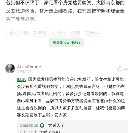
包括但不仅限于：豪宅看个房竟然要验资、大阪与京都的
反差旅游体验、整牙走上维权路、在韩国把护照和现金全
丢了等等趣事。
/ 本期主播：
马里奥
、
沙拉包
、
擦擦
、
曹煮任
展开Show Notes
/ 剪辑、文案：擦擦
/ 封面：沙拉包（恩师Gemini）
AtlasShruge
44
2026.1.07
/ 本期内容：
03:26
因为我发现男生可能会是忠实粉丝，跟女生相比可能
会没有那么重视做数据，比如点赞收藏留言呀，但是作为主
Woo市集是最后一届了吗？
播/媒体人/或者说玩网的，多多少少还是看数据的，就算是
周边卫衣补货惨遭滞销
自己本身不看，品牌或者赞助方或者说金主爸爸pr什么的也
第一次经历亲人去世
还是会看数据的，所以大家多多互动留言，让我们喜爱的博
看房竟然还要验资？
客长期发展下去哦～爱大家
厨房装修背后反映的社会现象
Saladbob
:
太感人了
大阪逛街体验也太差了
可以可以
:
太暖了哥们