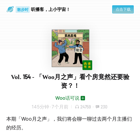
听播客，上小宇宙！
点击下载
散步时
通勤路上
Vol. 154 - 「Woo月之声」看个房竟然还要验
资？！
Woo话可说
145分钟
·
7个月前
24759
·
230
本期「Woo月之声」，我们将会聊一聊过去两个月主播们
的经历。