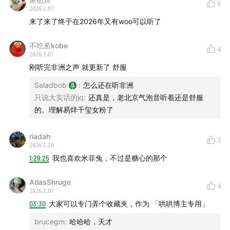
6
2026.1.07
来了来了终于在2026年又有woo可以听了
不吃葱kobe
4
2026.1.07
刚听完非洲之声 就更新了 舒服
Saladbob
:
怎么还在听非洲
只说大实话的jq
:
还真是，老北京气泡音听着还是舒服
的。理解易烊千玺女粉了
riadah
3
2026.1.10
1:29:25
我也喜欢米菲兔，不过是糖心的那个
AtlasShruge
4
2026.1.07
03:30
大家可以专门弄个收藏夹，作为 「哄哄博主专用」
brucegm
:
哈哈哈，天才