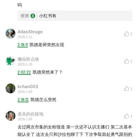
吗
擦擦
:
小红书有
AtlasShruge
1
2026.1.12
2:19:11
凯德老师突然出现
懒虫听点啥
1
2026.1.10
2:02:22
凯德突然来了？
kchan003
1
2026.1.09
2:19:12
凯德怎么突然
老吴的自留地
1
2026.1.09
去过两次市集的女粉报道 第一次还不认识主播们 第二次基本
能认全了 这次去只和沙拉包聊了下 下次争取鼓起勇气跟别的