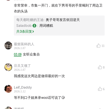
非常荣幸，市集一开门，就在下男哥哥的手里喝到了周边卫
衣的头汤
每天都吃糖的王迪
:
奥子哥哥发言依旧逆天
Saladbob
:
用词糟糕
共
3
条回复
最烦装杯的人
11
2026.1.07
03:09
女听众集合
旦旦又饿了
8
2026.1.07
我感觉这次周边是做得最好的一次
Leif_Daddy
6
2026.1.12
等不到口子姐来录woo话可说了🥲
谢栀煜