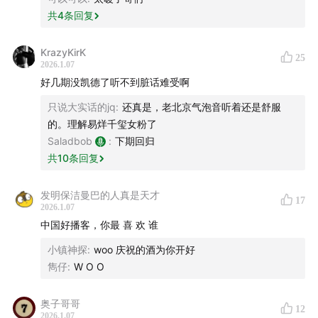
共
4
条回复
京都与“东土大唐”
为了婚礼，我去做了医美
KrazyKirK
整牙整出了维权
25
2026.1.07
刚到韩国就把护照和现金全丢了
好几期没凯德了听不到脏话难受啊
刚分期买的iPhone就丢在滴滴上了
只说大实话的jq
:
还真是，老北京气泡音听着还是舒服
苹果电脑忘在共享单车被人捡了
的。理解易烊千玺女粉了
Saladbob
:
下期回归
关注WOO：
小红书
｜
微博
｜
抖音
｜
Bilibili
共
10
条回复
WOO「老鼠人」周边卫衣
发明保洁曼巴的人真是天才
17
2026.1.07
店铺：🍑ACKMANCA
中国好播客，你最 喜 欢 谁
小镇神探
:
woo 庆祝的酒为你开好
雋仔
:
W O O
奥子哥哥
12
2026.1.07