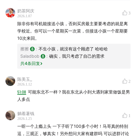
奶茶阿庆
3
2026.1.07
除非你有司机能接送小孩，否则买房最主要要考虑的就是离
学校近。你可以一个星期买一次菜，但接送小孩一个星期要
10次来回。
擦擦
:
不生小孩，就没有这个顾虑了 哈哈哈
Saladbob
:
确实，我只考虑了自己的需求
共
4
条回复
陈美玉_
2
2026.1.12
51:08
可能东北不一样？我在东北从小到大遇到家里做饭是男
人多点
躺着薯钱
1
2026.1.25
一听一个上瘾上头 一下子听了100多个小时！马哥真的特别
逗，三观正，够真实！另外想问大家有建群吗 可以进群讨论