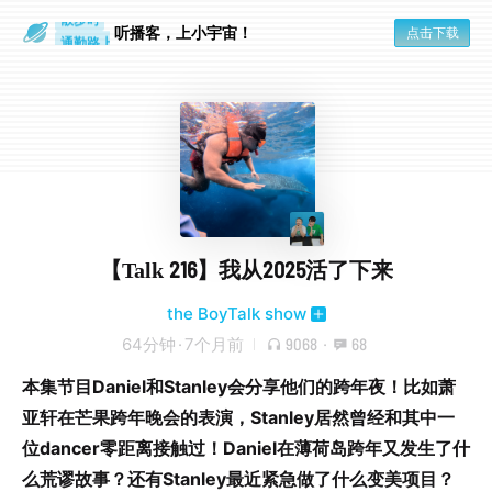
散步时
通勤路上
听播客，上小宇宙！
点击下载
【Talk 216】我从2025活了下来
the BoyTalk show
64分钟
·
7个月前
9068
·
68
本集节目Daniel和Stanley会分享他们的跨年夜！比如萧
亚轩在芒果跨年晚会的表演，Stanley居然曾经和其中一
位dancer零距离接触过！Daniel在薄荷岛跨年又发生了什
么荒谬故事？还有Stanley最近紧急做了什么变美项目？