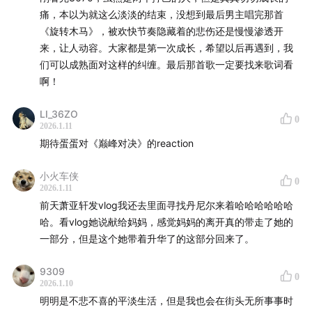
痛，本以为就这么淡淡的结束，没想到最后男主唱完那首
《旋转木马》，被欢快节奏隐藏着的悲伤还是慢慢渗透开
来，让人动容。大家都是第一次成长，希望以后再遇到，我
们可以成熟面对这样的纠缠。最后那首歌一定要找来歌词看
啊！
LI_36ZO
0
2026.1.11
期待蛋蛋对《巅峰对决》的reaction
小火车侠
0
2026.1.11
前天萧亚轩发vlog我还去里面寻找丹尼尔来着哈哈哈哈哈哈
哈。看vlog她说献给妈妈，感觉妈妈的离开真的带走了她的
一部分，但是这个她带着升华了的这部分回来了。
9309
0
2026.1.10
明明是不悲不喜的平淡生活，但是我也会在街头无所事事时