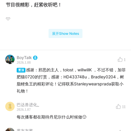
节目很精彩，赶紧收听吧！
🩵
请大家在收听同时，也记得多多评论和打赏，这是我们坚
展开Show Notes
持做播客的最大鼓励！
🩵
BoyTalk
1
2026.1.08
加微信【stanleywearsprada】加入播客群，入群门槛：
感谢：邪恶的主人，tolost，willwillK ，不过不错，加菲
置顶
50小时以上收听记录截图
肥猫0720的打赏，感谢：HD433748u，Bradley0204，树
脂鲤鱼王的精彩评论！记得联系Stanleywearsprada获取小
🩵
礼物！
巴达兽进化_
【关注BoyTalk】
11
2026.1.07
每次播客都在期待丹尼尔什么时候做🙂
微博/Youtuvbe @BoyTalk
黄灰灰酱