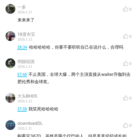
一多
0
2026.1.13
来来来了
19度布宝
0
2026.1.13
28:34
哈哈哈哈哈，你要不要听听自己在说什么，合理吗
明靓祖国
0
2026.1.13
57:49
不止美国，全球大爆，两个主演直接从waiter升咖到去
肥伦秀和金球奖。
大头BH05
0
2026.1.12
37:39
我笑死哈哈哈哈
downloadDL
0
2026.1.11
刚看完3670，虽然是两个拧巴的人，但是真真切切成长的