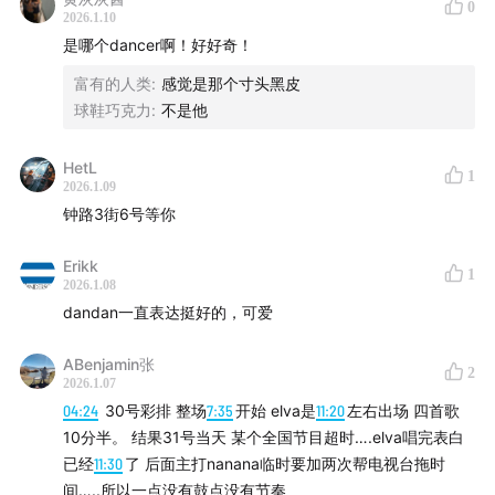
Bilibili @StanleynDaniel
0
2026.1.10
是哪个dancer啊！好好奇！
【关于Stanley】
富有的人类
:
感觉是那个寸头黑皮
球鞋巧克力
:
不是他
微博/小红书/IG @stanleygenic
抖音 @BoyTalk Stanley
HetL
1
2026.1.09
钟路3街6号等你
【关于Daniel】
Erikk
微博 @DanDan面990
1
2026.1.08
dandan一直表达挺好的，可爱
小红书 @DanDan面
ABenjamin张
2
IG @dandannoodle
2026.1.07
04:24
30号彩排 整场
7:35
开始 elva是
11:20
左右出场 四首歌
10分半。 结果31号当天 某个全国节目超时….elva唱完表白
已经
11:30
了 后面主打nanana临时要加两次帮电视台拖时
间…..所以一点没有鼓点没有节奏