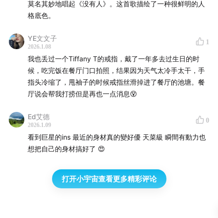
莫名其妙地唱起《没有人》。这首歌描绘了一种很鲜明的人
格底色。
YE文文子
1
2026.1.08
我也丢过一个Tiffany T的戒指，戴了一年多去过生日的时
候，吃完饭在餐厅门口拍照，结果因为天气太冷手太干，手
指头冷缩了，甩袖子的时候戒指丝滑掉进了餐厅的池塘。餐
厅说会帮我打捞但是再也一点消息😵
Ed艾德
0
2026.1.09
看到巨星的ins 最近的身材真的變好優 天菜級 瞬間有動力也
想把自己的身材搞好了 😍
打开小宇宙查看更多精彩评论