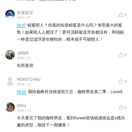
单翼精灵
0
2026.2.07
26:47
鲸鲨咬人？你真的知道鲸鲨是什么吗？体型最大的鲨
鱼！如果咬人人都没了！更何况鲸鲨连牙齿都没有，和须鲸
一样是过滤浮游生物吃的，根本就不可能咬人！
JIN98
0
2026.1.21
失而复得
HD607246y
0
2026.1.17
58:40
期待巅峰对决很迷荷兰豆，咖啡男友第二季，LoveX
Dltto
0
2026.1.14
今天看完了我的咖啡男友，看到huwei登场就感觉会是s感兴
趣的类型，期待下一期播客！