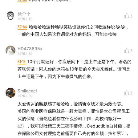
徐个个
3
2026.1.10
37:44
哈哈哈哈这种地狱笑话也就你们之间敢这样说😂😂，
一般的中国人如果这样调侃对方的妈妈，可能会挨揍
HD478695x
3
2026.1.10
51:18
10个月就还好，你应该问下：是上午还是下午。著名的
苏联笑话：同志你的冰箱在10年后的今天会来维修。请问是
上午还是下午，因为下午修煤气的会来。
Smilececi
3
2026.1.09
太爱俩罗的幽默感了哈哈哈，爱情斩杀线才最为致命🤣。
美国的商业医疗保险就是一颗大毒瘤，哪怕是大公司帮员工
买的保险（当然也看你在什么公司工作，高校稍微好一
些），我可以吐槽三天三夜不带停... Deductible自付额，指
在保险公司支付理赔之前需要自己先付的金额，按年累计，