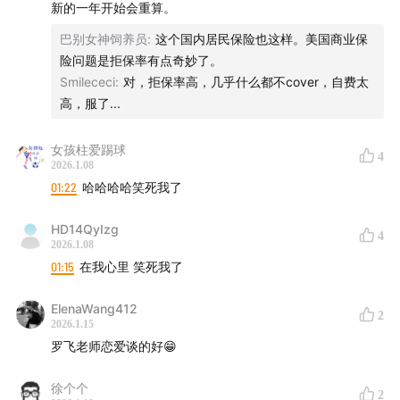
新的一年开始会重算。
巴别女神饲养员
:
这个国内居民保险也这样。美国商业保
险问题是拒保率有点奇妙了。
Smilececi
:
对，拒保率高，几乎什么都不cover，自费太
高，服了...
女孩柱爱踢球
4
2026.1.08
01:22
哈哈哈哈笑死我了
HD14QyIzg
4
2026.1.08
01:15
在我心里 笑死我了
ElenaWang412
2
2026.1.15
罗飞老师恋爱谈的好😁
徐个个
2