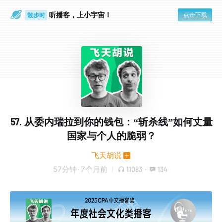
听播客，上小宇宙！
点击下载
散步时
通勤路上
57. 从委内瑞拉到你的钱包：“斩杀线”如何丈量
国家与个人的脆弱？
飞天胡说
57分钟
·
7个月前
11083
·
134