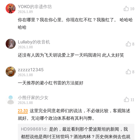
YOKO的非遗作坊
25:20
罗一天的爱情斩杀线“没有女朋友”
10
2026.1.09
你在哪里？我在你心里。你现在红不红？我脸红了。 哈哈哈
29:11
跨国医疗价格对比：在中国做手术 vs. 在美国看腿
哈哈
伤，医疗费用差距惊人
Lullaby的收音机
8
31:00
“斩杀线”一说或许过于极端，乞丐的故事是受害者论
2026.1.08
还没有人因为飞天胡说爱上罗一天吗我请问 此人太好笑
述还是骗术？
zzzzz12345
31:25
街头西装乞讨：旧金山“未来国会议员”与阿姆斯特丹
8
2026.1.08
“丢钱包”先生
一天推荐的避小红书雷的方法挺好
35:31
罗飞分享出生在70年代的英国教师家庭，在红灯区
小熊仔家的少女
11
2026.1.08
中度过清贫的童年
23:30
这里完全同意老师们的说法，不必做比较，客观陈述
就好。无论哪个政治体系都有其利与弊。
40:47
周老师回忆童年：一家四口挤在厂房改房里却不觉
其苦
HD998681d
:
是的，最近看到那个爱波斯坦的新闻，我
都想说他是商纣王转世吗？酒池肉林？历史倒来倒去也就