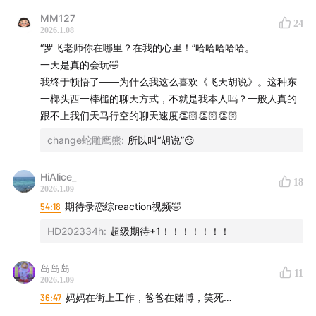
03:57
一天的旅游攻略：避开“小红书式”景点，在云南找到
MM127
24
2026.1.08
真正“非商业化”
“罗飞老师你在哪里？在我的心里！”哈哈哈哈哈。
一天是真的会玩🤣
07:26
伦敦冬季奇景：圣诞节街上无人变成了“鬼城”，运河
我终于顿悟了——为什么我这么喜欢《飞天胡说》。这种东
边的“city walk”
一榔头西一棒槌的聊天方式，不就是我本人吗？一般人真的
跟不上我们天马行空的聊天速度👏🏻👏🏻👏🏻
16:04
委内瑞拉事件解码：石油、毒品还是“杀鸡儆猴”？剖
change蛇雕鹰熊
:
所以叫“胡说”😏
析大国干预小国的复杂动机
20:23
真人秀总统时代来临，做总统需要先学会说“You're
HiAlice_
18
2026.1.09
fired”
54:18
期待录恋综reaction视频🤣
22:01
什么是“斩杀线”（Kill Line）？它如何衡量一个人的
HD202334h
:
超级期待+1！！！！！！！
抗风险能力？
岛岛岛
11
2026.1.09
24:00
美国医疗系统困境：医疗保险的天价保费与索赔拉
36:47
妈妈在街上工作，爸爸在赌博，笑死…
锯