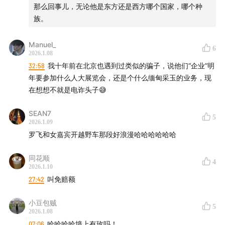
42:14
“比较是偷走快乐的贼”：短视频时代的“炫富”与“虚构
那么回事儿，无论他是东方还是西方哪个国家，哪个种
幻想”让人更焦虑
族。
44:49
福利好的国家，人们往往不会过度焦虑存款？
Manuel_
6
2026.1.08
32:58
我十年前在北京也遇到过类似的骗子，说他们“企业”明
46:38
英国官僚主义：税务局补缴养老金，竟然让等10个
年要参加什么人大展览会，还是个什么缅甸采玉的业务，现
月
在想想不就是电诈头子😅
【相关花絮】
SEAN7
5
2026.1.09
罗飞和女嘉宾开越野车那段好浪漫哈哈哈哈哈哈
同花顺
4
2026.1.10
27:42
叫免赔额
小豆包贼
5
2026.1.08
07:06
哈哈哈哈墙上有玫吗！