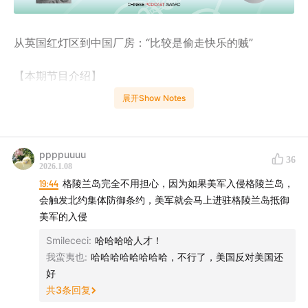
从英国红灯区到中国厂房：“比较是偷走快乐的贼”
【本期节目介绍】
展开Show Notes
本期节目从美国干预委内瑞拉这一地缘政治事件切入，引
出“斩杀线”这一核心概念——它正如社交媒体所说既是国
家崩溃的临界点，也是个人被医疗、债务等危机压垮的生
ppppuuuu
36
存红线；还是“虚假受害者”的欺骗话术？此外，主播们也
2026.1.08
19:44
格陵兰岛完全不用担心，因为如果美军入侵格陵兰岛，
分享了国内外的假期旅行以及童年成长环境，如果你也感
会触发北约集体防御条约，美军就会马上进驻格陵兰岛抵御
兴趣我们所聊的内容，欢迎订阅《飞天胡说》~
美军的入侵
【时间码】
Smilececi
:
哈哈哈哈人才！
我蛮夷也
:
哈哈哈哈哈哈哈哈，不行了，美国反对美国还
00:57
罗飞对爆红恋综守口如瓶，在英国给家人同传翻译
好
中国恋综
共
3
条回复