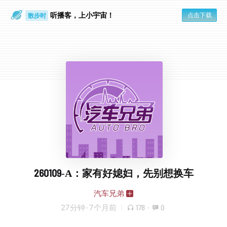
听播客，上小宇宙！
点击下载
散步时
通勤路上
260109-A：家有好媳妇，先别想换车
汽车兄弟
27分钟
·
7个月前
178
·
0