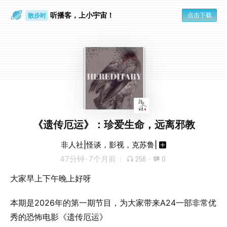
听播客，上小宇宙！
点击下载
散步时
通勤路上
《遗传厄运》：珍爱生命，远离邪教
非人社|怪谈，影视，克苏鲁|
47分钟
·
7个月前
256
·
0
大家早上下午晚上好呀
本期是2026年的第一期节目，为大家带来A24一部非常优
秀的恐怖电影《遗传厄运》