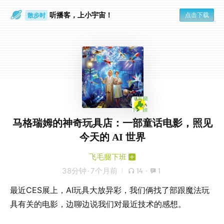
听播客，上小宇宙！
点击下载
散步时
通勤路上
马格瑞姆的神奇玩具店：一部童话电影，照见
今天的 AI 世界
飞毛腿下班
38分钟
·
7个月前
14
·
1
最近CES展上，AI玩具大放异彩，我们俩找了部跟魔法玩
具有关的电影，边聊边说我们对最近技术的感想。