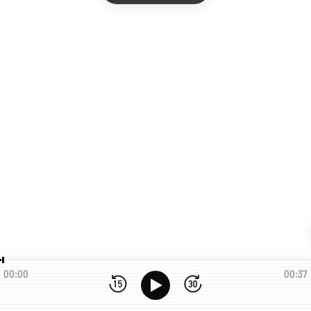
00:00
00:37