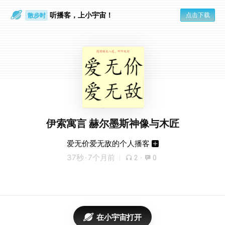
听播客，上小宇宙！
点击下载
散步时
通勤路上
伊索寓言 赫尔墨斯神像与木匠
爱无价爱无敌的个人播客
37秒
·
7个月前
2
·
0
在小宇宙打开