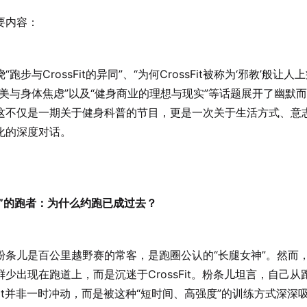
要内容：
“跑步与CrossFit的异同”、“为何CrossFit被称为‘邪教’般让人
审美与身体焦虑”以及“健身商业的理想与现实”等话题展开了幽默
这不仅是一期关于健身科普的节目，更是一次关于生活方式、意
化的深度对话。
叛逃”的跑者：为什么约跑已成过去？
粉条儿是百公里越野赛的常客，是跑圈公认的“长腿女神”。然而
鲜少出现在跑道上，而是沉迷于CrossFit。粉条儿坦言，自己从
sFit并非一时冲动，而是被这种“短时间、高强度”的训练方式深深