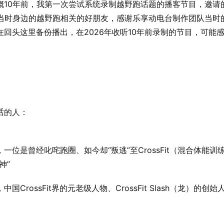
概10年前，我第一次尝试系统录制越野跑话题的播客节目，邀请
前当时身边的越野跑相关的好朋友，感谢乐享动电台制作团队当时
在回头这里备份播出，在2026年收听10年前录制的节目，可能
话的人：
一位是曾经叱咤跑圈、如今却“叛逃”至CrossFit（混合体能训
神”
中国CrossFit界的元老级人物、CrossFit Slash（龙）的创