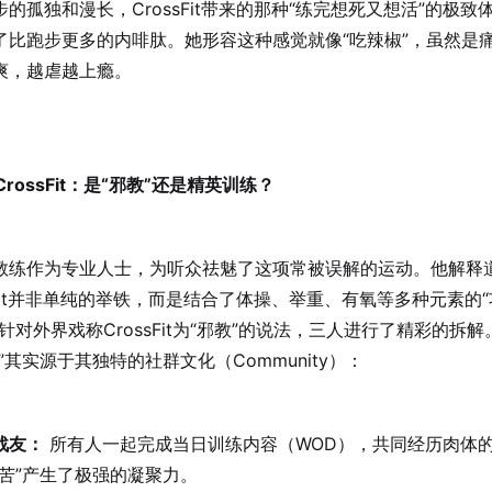
的孤独和漫长，CrossFit带来的那种“练完想死又想活”的极致
了比跑步更多的内啡肽。她形容这种感觉就像“吃辣椒”，虽然是
爽，越虐越上瘾。
秘CrossFit：是“邪教”还是精英训练？
教练作为专业人士，为听众祛魅了这项常被误解的运动。他解释
ssFit并非单纯的举铁，而是结合了体操、举重、有氧等多种元素的
针对外界戏称CrossFit为“邪教”的说法，三人进行了精彩的拆
”其实源于其独特的社群文化（Community）：
战友：
所有人一起完成当日训练内容（WOD），共同经历肉体
共苦”产生了极强的凝聚力。