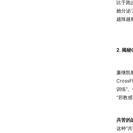
比于跑步
她分泌
越辣越
2. 揭
廉继凯
Cro
训练”。
“邪教感
共苦的
这种“