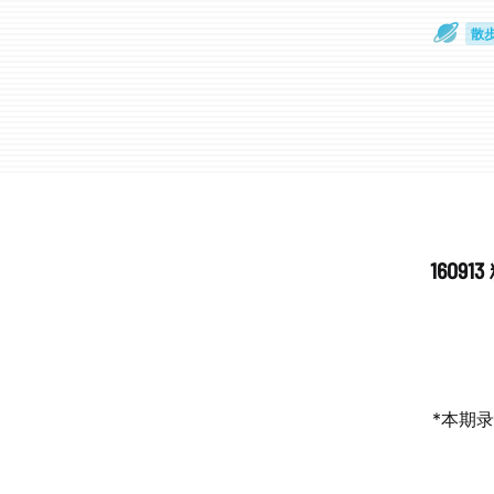
散
通
160
*本期录