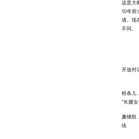
这是大
10年
请。现
不同。
开放对
粉条儿，
“长腿女
廉继凯，
练