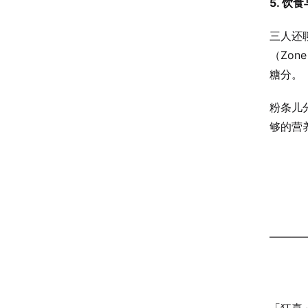
5. 
三人还聊
（Zon
糖分。
粉条儿
够的营
———