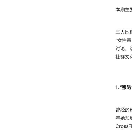
本期主
三人围绕
“女性
讨论。
社群文
1. “
曾经的
年她却
Cros