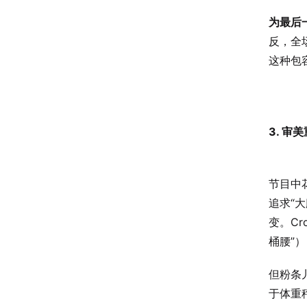
为最后
反，全
这种包
3. 审
节目中
追求“大
变。C
桶腰”
但粉条
于体重