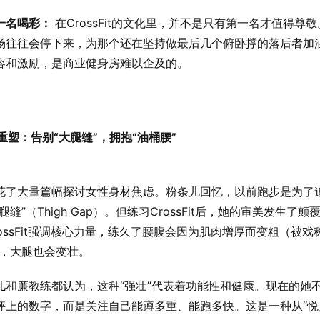
一名喝彩：
在CrossFit的文化里，并不是只有第一名才值得尊
场往往会停下来，为那个还在坚持做最后几个俯卧撑的落后者加
容和激励，是商业健身房难以企及的。
美重塑：告别“大腿缝”，拥抱“油桶腰”
花了大量篇幅探讨女性身材焦虑。粉条儿回忆，以前跑步是为了
腿缝”（Thigh Gap）。但练习CrossFit后，她的审美发生了颠
rossFit强调核心力量，练久了腰腹会因为肌肉增厚而变粗（被戏
），大腿也会变壮。
儿和廉教练都认为，这种“强壮”代表着功能性和健康。现在的她
秤上的数字，而是关注自己能蹲多重、能跑多快。这是一种从“悦