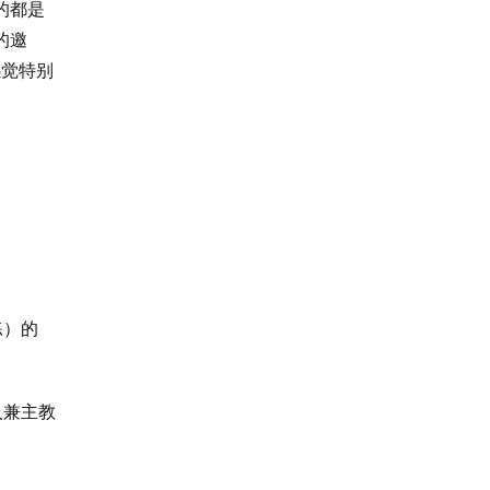
的都是
的邀
感觉特别
练）的
始人兼主教