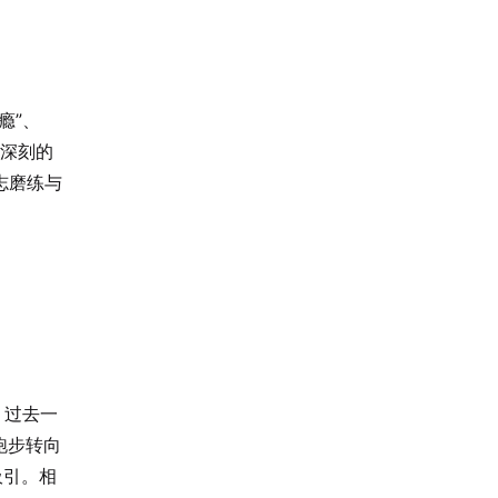
上瘾”、
而深刻的
志磨练与
，过去一
跑步转向
吸引。相