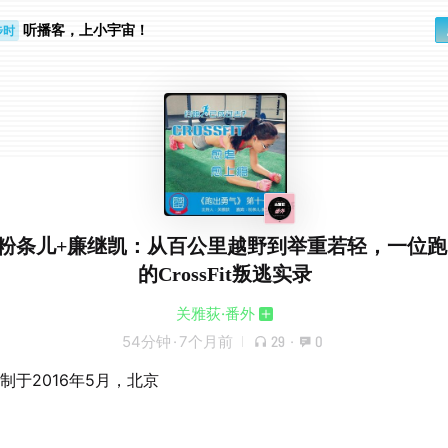
步时
听播客，上小宇宙！
勤路上
913 粉条儿+廉继凯：从百公里越野到举重若轻，一位
的CrossFit叛逃实录
关雅荻·番外
54分钟
·
7个月前
29
·
0
制于2016年5月，北京