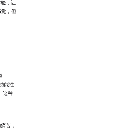
体验，让
痛觉，但
道，
“功能性
解。这种
的痛苦，