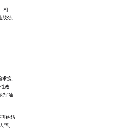
敬。相
油鼓劲。
追求瘦、
覆性改
称为“油
不再纠结
人”到