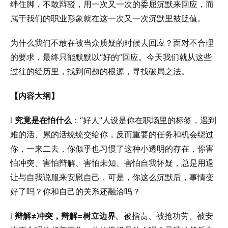
绊住脚，不敢辩驳，用一次又一次的委屈沉默来回应，而
属于我们的职业形象就在这一次又一次沉默里被贬值。
为什么我们不敢在被当众质疑的时候去回应？面对不合理
的要求，最终只能默默以“好的”回应。今天我们就从这些
过往的经历里，找到问题的根源，寻找破局之法。
【内容大纲】
l
究竟是在怕什么
：“好人”人设是你在职场里的标签，遇到
难的活、累的活统统交给你，反而重要的任务和机会绕过
你，一来二去，你似乎也习惯了这种小透明的存在，你害
怕冲突、害怕辩解、害怕未知、害怕自我怀疑，总是用退
让与自我说服来安慰自己，可是，你这么沉默后，事情变
好了吗？你和自己的关系还融洽吗？
l
辩解≠冲突，辩解=树立边界
。被指责、被抢功劳、被安