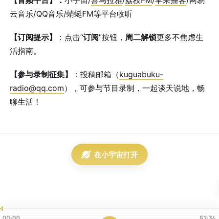
【音频平台】：
小宇宙/
喜马拉雅
/
荔枝FM
/
苹果播客
/网易
云音乐/QQ音乐/蜻蜓FM等平台收听
【订阅提示】
：点击“
订阅
”按钮，
周二解锁
更多不焦虑生
活指南。
【参与录制征集】
：投稿邮箱（
kuguabuku-
radio@qq.com
），可参与节目录制，一起谈天说地，畅
聊生活！
在小宇宙打开
00:00
52:34