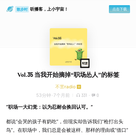
听播客，上小宇宙！
点击下载
散步时
通勤路上
Vol.35 当我开始摘掉“职场怂人”的标签
不苦radio
53分钟
·
7个月前
331
·
0
“职场一大幻觉：以为忍耐会换回认可。”
都说“会哭的孩子有奶吃”，但现实却告诉我们“枪打出头
鸟”。在职场中，我们总是会被这样、那样的理由或“借口”