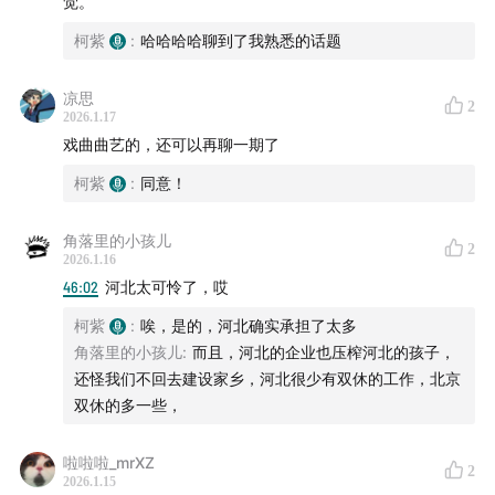
觉。
柯紫
:
哈哈哈哈聊到了我熟悉的话题
凉思
2
2026.1.17
戏曲曲艺的，还可以再聊一期了
柯紫
:
同意！
角落里的小孩儿
2
2026.1.16
46:02
河北太可怜了，哎
沙柳（活着）
柯紫
:
唉，是的，河北确实承担了太多
角落里的小孩儿
:
而且，河北的企业也压榨河北的孩子，
还怪我们不回去建设家乡，河北很少有双休的工作，北京
双休的多一些，
啦啦啦_mrXZ
2
2026.1.15