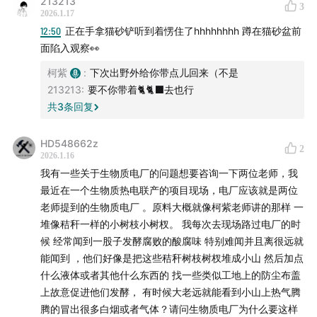
213213
3
2026.1.17
12:50
正在手拿猫砂铲听到着愣住了hhhhhhhh 蹲在猫砂盆前
面陷入观察👀
柯紫
:
下次出野外给你带点儿回来（不是
213213
:
要不你带着🐈🐈‍⬛去也行
共
3
条回复
HD548662z
2
2026.1.16
沙棘（小果）
我有一些关于生物质电厂的问题想要咨询一下两位老师，我
最近在一个生物质热电联产的项目现场，电厂应该就是两位
老师提到的生物质电厂 。原料大概就像柯紫老师讲的那样 一
堆像秸秆一样的小树枝小树杈。 我每次去现场路过电厂的时
候 经常闻到一股子发酵腐败的酸腐味 特别难闻并且离很远就
能闻到 ，他们好像是把这些秸秆树枝树杈堆成小山 然后加点
什么液体或者其他什么东西的 找一些类似工地上的防尘布盖
上故意促进他们发酵， 有时候大老远就能看到小山上热气腾
腾的冒出很多白烟或者气体？请问生物质电厂为什么要这样