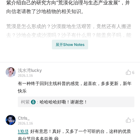
紫介绍自己的研究方向“荒漠化治理与生态产业发展”，并
向信老请教了沙地植物的相关知识。
荒漠是怎么形成的？沙漠腹地生活艰苦，竟然还有人搬进
去？沙地会变成沙漠吗？沙子有什么用？能盖房子吗，能
做芯片吗？沙漠有哪些养殖业？植物在沙漠生存要面临哪
展开Show Notes
些考验？萌蘖为什么是沙漠植物的“保命技能”？哪些植物
可以做饲料，哪些可以做油料？除了燃烧，弯弯曲曲的灌
木枝条还有什么用途？
浅水湾lucky
6
2026.1.16
有一种终于回到主线科普的感觉，超喜欢，多多更新，新年
在过往节目中，柯紫多多少少也提过与荒漠相关的内容，
快乐
希望这期仍能为您带来新知。
柯紫
:
哈哈哈哈好嘞！谢谢您！
丨Song List丨
Ctrls_
5
沙子里有风的生命 - 佚名
2026.1.16
1:10:13
好有意思！真好，又多了一个可听的台，这样的优质
/博物聊天中心指路/
串台节目多多益善 😆