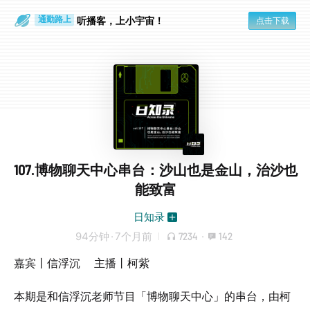
听播客，上小宇宙！
点击下载
通勤路上
眼睛好累
107.博物聊天中心串台：沙山也是金山，治沙也
能致富
日知录
94分钟
·
7个月前
7234
·
142
嘉宾丨信浮沉 主播丨柯紫
本期是和信浮沉老师节目「博物聊天中心」的串台，由柯