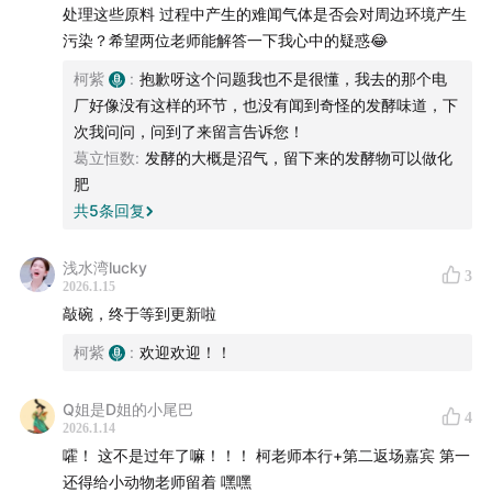
处理这些原料 过程中产生的难闻气体是否会对周边环境产生
污染？希望两位老师能解答一下我心中的疑惑😂
柯紫
:
抱歉呀这个问题我也不是很懂，我去的那个电
厂好像没有这样的环节，也没有闻到奇怪的发酵味道，下
次我问问，问到了来留言告诉您！
葛立恒数
:
发酵的大概是沼气，留下来的发酵物可以做化
长柄扁桃
肥
共
5
条回复
浅水湾lucky
3
2026.1.15
敲碗，终于等到更新啦
柯紫
:
欢迎欢迎！！
Q姐是D姐的小尾巴
4
2026.1.14
嚯！ 这不是过年了嘛！！！ 柯老师本行+第二返场嘉宾 第一
还得给小动物老师留着 嘿嘿