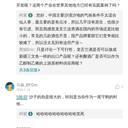
开发呢？这两个产业在世界其他地方已经有实践案例了吗？
柯紫
:
您好，中国主要沙漠沙地的气候条件不太适合
仙人掌，最主要的是有点冷，所以几乎没有原生，也很少
有引进。而且我感觉龙舌兰这类酒在国内的市场还是比较
小的，常见的几款酒也不贵，国产品牌要跟它们竞争就比
较难了，所以没太见到有这些产业～
熊猫Eric
:
只是讨论一下可行性，龙舌兰酒是否可以做成
新疆三文鱼一样的出口产品呢？还有酿酒厂是否可以作为
乙醇制乙烯的上游原材料供应商呢？
共
3
条回复
马赫_BFQm
沙棘（大果）
3
2026.1.16
1:05:07
沙子的劲是很大的，特别是当你作为一尾守鹤的时
候…
柯紫
:
哈哈哈哈哈哈哈哈哈哈笑死