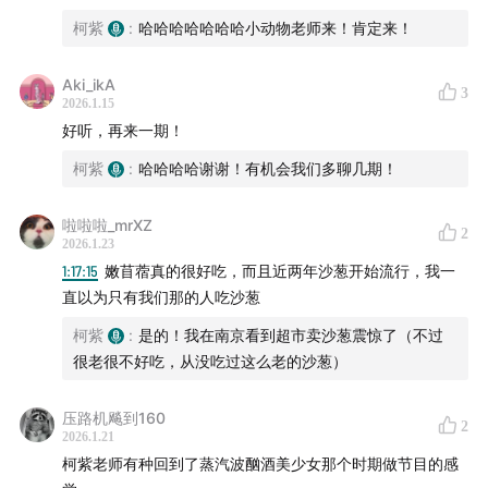
柯紫
:
哈哈哈哈哈哈哈小动物老师来！肯定来！
Aki_ikA
3
2026.1.15
柠条
好听，再来一期！
柯紫
:
哈哈哈哈谢谢！有机会我们多聊几期！
啦啦啦_mrXZ
2
2026.1.23
1:17:15
嫩苜蓿真的很好吃，而且近两年沙葱开始流行，我一
直以为只有我们那的人吃沙葱
柯紫
:
是的！我在南京看到超市卖沙葱震惊了（不过
很老很不好吃，从没吃过这么老的沙葱）
压路机飚到160
2
2026.1.21
柯紫老师有种回到了蒸汽波酗酒美少女那个时期做节目的感