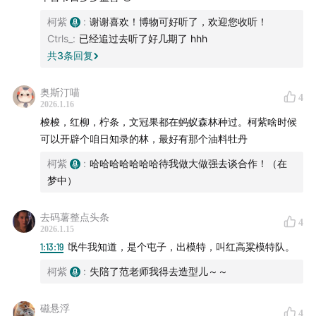
柯紫
:
谢谢喜欢！博物可好听了，欢迎您收听！
Ctrls_
:
已经追过去听了好几期了 hhh
共
3
条回复
奥斯汀喵
4
2026.1.16
梭梭，红柳，柠条，文冠果都在蚂蚁森林种过。柯紫啥时候
可以开辟个咱日知录的林，最好有那个油料牡丹
柯紫
:
哈哈哈哈哈哈哈待我做大做强去谈合作！（在
梦中）
去码薯整点头条
4
2026.1.15
1:13:19
氓牛我知道，是个屯子，出模特，叫红高粱模特队。
柯紫
:
失陪了范老师我得去造型儿～～
磁悬浮
4