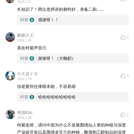
2026.1.15
长知识了！两位老师讲的都特好，准备二刷……
柯紫
:
感谢呀！！
鹏鹏大王
3
2026.1.20
喜欢柯紫声音🫠
柯紫
:
谢谢呀！（大鞠躬）
今天是十月
3
2026.1.19
信老要抑住捧哏本能，不容易😄
/一些配图/
柯紫
:
哈哈哈哈哈哈哈哈哈
沙漠湖泊
熊猫Eric
2
2026.1.20
柯紫老师，请问中国为什么不发展围绕仙人掌的种植与深度
产业链开发以及围绕龙舌兰的种植，酿酒和乙醇制品的深度