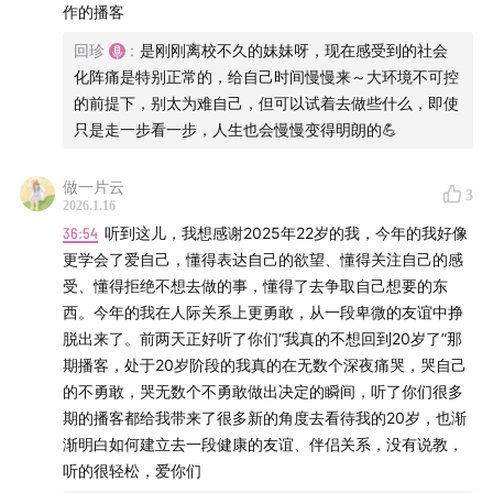
们体会到了意义的存在。临近结尾，我们把目光投向了“告
作的播客
别”。回珍分享了一段很重要的closure，把过去的留在过
回珍
:
是刚刚离校不久的妹妹呀，现在感受到的社会
去，我们才能更轻盈地向前走。
化阵痛是特别正常的，给自己时间慢慢来～大环境不可控
的前提下，别太为难自己，但可以试着去做些什么，即使
2025没有让我们变得更轻松，却让我们更清楚边界在哪
只是走一步看一步，人生也会慢慢变得明朗的💪
里、幸运是什么、以及怎样对自己更宽容一点。我们也把
对2026的愿望留给新年：希望更健康、更快乐、更能自在
做一片云
3
2026.1.16
呼吸。大家对2025又有着怎样的总结，对新年又有哪些展
36:54
听到这儿，我想感谢2025年22岁的我，今年的我好像
望呢？
欢迎把你想分享的故事、想说的话，留言在评论区
更学会了爱自己，懂得表达自己的欲望、懂得关注自己的感
和我们分享。
受、懂得拒绝不想去做的事，懂得了去争取自己想要的东
西。今年的我在人际关系上更勇敢，从一段卑微的友谊中挣
本期你将听到：
脱出来了。前两天正好听了你们“我真的不想回到20岁了”那
期播客，处于20岁阶段的我真的在无数个深夜痛哭，哭自己
02:28
过去这一年里，那些让我们差点崩溃的瞬间
的不勇敢，哭无数个不勇敢做出决定的瞬间，听了你们很多
期的播客都给我带来了很多新的角度去看待我的20岁，也渐
07:23
遇到的状况在自己能力范围内都能解决，也是种幸
渐明白如何建立去一段健康的友谊、伴侣关系，没有说教，
运
听的很轻松，爱你们