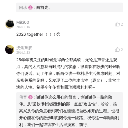
42:01
“有用”是普遍的价值信念，“无用”是重要的生命体验
回珍
:
向前走。
46:10
把宏大的“意义”放在一边，过好自己的生活，帮助身
Miki00
2
2026.1.16
边的女性
2026 together ！！！🥹
48:25
即使又忙又累，依然觉得自己幸福又幸运
浇焦蕉胶
2
2026.1.15
55:29
为什么我们这么容易自责？原谅自己怎么就这么
25年年初关注的时候觉得两位都柔软，无论是声音还是观
难？
点，真的太治愈我当时混乱的状态，很喜欢在散步的时候听
你们说话。到了年底，听两位讲一些料理生活焦虑时刻、对
1:02:02
希望凡事按照自己期待的方式发展，是不可能完成
亲密关系的见解，又发现了二位的攻击性（褒义），非常丰
的任务
满的人性。希望今年传音和回珍顺顺利利呀~
傳音
:
谢谢你这么用心的留言，也谢谢你一路的陪
1:05:09
忙碌但有成就感的一年，关关难过关关过！
伴。从“柔软”到你感受到的那一点点“攻击性”，哈哈，很
高兴从你的角度看到我们在慢慢把自己摊开的过程。也很
1:11:10
我们各自给2025年打了多少分
开心能在你的散步时刻陪你走一段路。祝你这一年顺顺利
利，我们一起继续在生活里摸索、前行。
1:13:22
回珍的closure：把过去的留在过去，头也不回地