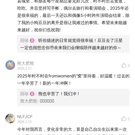
县城里，和朋友每个星期总要见好几次，时不时出去逛逛，
历，探讨那些没有标准答案的生活问题。
吃吃。并且坚持写手帐，偶尔去旅行和看演唱会，2025年还
是很幸福的，最后一天还以和偶像5小时跨年演唱会结束，除
回珍和传音，是我们外婆和姥姥的名字。这里没有严肃的
了我的小狗豆豆的离开是很让我难过的事情。希望未来能越
讨论框架，只有生活中的细腻感受和深刻共鸣。我们聊工
来越好，祝你们也祝我!
作、感情、社会关系中的挑战与成长，希望通过彼此真诚
回珍
:
听你描述的日常就觉得很幸福！豆豆去了汪星
温暖的对话，为你提供一份陪伴与思考的空间。
一定也很想念你🥹未来我们会继续陪伴越来越好的你～
收听平台：
熊大肥熊
2
2026.1.15
小宇宙｜苹果播客｜Spotify｜荔枝播客｜网易云音乐｜喜
2025年时不时在fromwomen的“窝”里待着，好温暖！过去的
马拉雅｜豆瓣｜QQ音乐
一年辛苦了！新的一年冲啊！
回珍
:
熊也辛苦了！我们冲！
播客将定期更新，欢迎关注我们的微博和小红书
熊大肥熊
:
🏃‍♀️🏃‍♀️🏃‍♀️
@FromWomen从我们开始，以及添加小助手微信：
FromWomen 加入我们的听友群。
NLFJCF
2
2026.1.15
听友来信及商务合作：fromwomen@outlook.com
今年对我而言，变化非常的大，算是自己自出生以来第一次