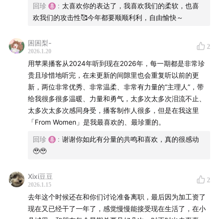
回珍
:
太喜欢你的表达了，我喜欢我们的柔软，也喜
朝前走吧
欢我们的攻击性🥰今年都要顺顺利利，自由愉快～
本期 bgm：
困困梨-
2
2026.1.20
On Your Arm (Instrumental Version) – Slowfly
用苹果播客从2024年听到现在2026年，每一期都是非常珍
贵且珍惜地听完，在未更新的间隙里也会重复听以前的更
A House Remembered - Martin Landstrom
新，两位非常优秀、非常温柔、非常有力量的“主理人”，带
给我很多很多温暖、力量和勇气，太多次太多次泪流不止、
Vanskap - William Claeson
太多次太多次感同身受，播客制作人很多，但是在我这里
「From Women」是我最喜欢的、最珍重的。
剪辑：回珍&传音，后期制作：陈若彤
回珍
:
谢谢你如此有分量的共鸣和喜欢，真的很感动
🥹🥹
关于我们：
从我们开始，到生活中去。
Xixi豆豆
2
2026.1.15
去年这个时候还在和你们讨论准备离职，最后因为加工资了
「FromWomen 从我们开始」是一档关注女性生活的陪伴
现在又已经干了一年了，感觉慢慢能接受现在生活了，在小
型播客。我们从女性的视角，分享时时刻刻发生的真实经