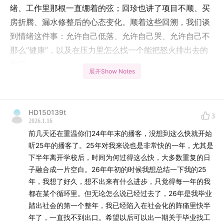
绪、工作里那根一直绷着的弦；回珍也讲了项目不顺、买
房折腾、漏水修整后的心态变化。顺着这些回溯，我们谈
到情绪这件事：允许自己低落、允许自己哭、允许自己不
那么“健康”，以及在压力里怎么找一个能把怒火排出去的
出口。
展开Show Notes
这一年，我们还在经历亲情里的纠结，思考着和父母的距
离，我们都在某个瞬间意识到，我们是天生爱父母的，但
HD150139t
我们或许不再期待他们改变了；不是要对抗，而是学会保
3
2026.1.16
护自己，把关系放在一个更安全、更和谐的位置。我们还
前几天还在重温你们24年年末的播客，没想到这么快就开始
探讨了这一年里对“意义”的重新理解：意义不一定是贡献
听25年的播客了。25年对我来说也是非常快的一年，尤其是
给世界、贡献给宏大叙事，它也可以只是把目光收回来，
下半年离开学校后，时间为何过得这么快，大多数重复的日
子融合成一片空白。26年年初的时候我想总结一下我的25
完成、记录、照顾自己的生活。于是我们也坦白了各自最
年，我想了好久，想不出来有什么进步，只觉得每一年的我
常见的逃避方式（短剧、直播、猫猫视频、小红
都在某个循环里。但无论怎么说已经过去了，26年是我毕业
书……），也想更认真地说：那些看起来好像没有什么经
踏出社会的第一个整年，我已经陷入在社会化的阵痛里快半
济利益的创作和活动，比如我们的播客和社群，反而让我
年了，一直找不到出口。希望以后可以出一期关于毕业找工