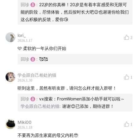
回珍
:
22岁的你真棒！20岁是有着丰富感受和无限可
08:39
低落的时候，开始允许自己有情绪，而不是压抑情
能的阶段，尽情体验，然后按时长大吧😉也谢谢你给我们
绪
这么积极的反馈，爱你😘
10:01
当焦虑和压力变成常态，就需要找一个健康的发泄途
lori_
2
径
2026.1.17
🩷 柔软的一年从你们开始
16:40
生活起起伏伏，幸好能被家人稳稳接住
回珍
:
🥰🥰
19:04
有时主动拉开与父母的距离，是为了能走得更近
学会跟自己相处的猫
1
2026.1.30
26:43
用温和的方式面对与父母的代际差异，反而会带来
听到这里，居然有听友群，请问怎么样才能入群呀！
更多空间
回珍
:
vx搜索：FromWomen添加小助手就可以啦～
学会跟自己相处的猫
:
谢谢😊已添加，期待进群！
31:04
刷短剧、看直播、织毛线、看猫狗视频……逃避是真
有用啊！
Miki00
1
2026.1.18
36:26
看似无用但很有意义的事：录播客和组织社群活动
不要再为原生家庭的母父内耗🥹