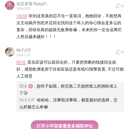
就是要看书ylq21
0
2026.3.05
1:15:50
听到这里真的忍不住一直落泪，抱抱回珍，不敢想再
次主动揭开伤疤并且回去找到这个坏人的你心情会是多么的
复杂，回珍你真的超级无敌勇敢😭，未来的你一定会远离烂
人然后越来越好！！！
NLFJCF
0
2026.1.15
58:52
其实应该可以装回去的，只要把剪断的线接回去就
好，感觉欧洲老房子目前应该还是有线IO报警装置, 不过可能
人工很贵
回珍
:
急性子如我，拆完第二天就把墙上的洞给堵上
了🥲
NLFJCF
:
哈哈哈，没事啦没事啦，都是最好的选择，怎
么舒服怎么来😂
打开小宇宙查看更多精彩评论