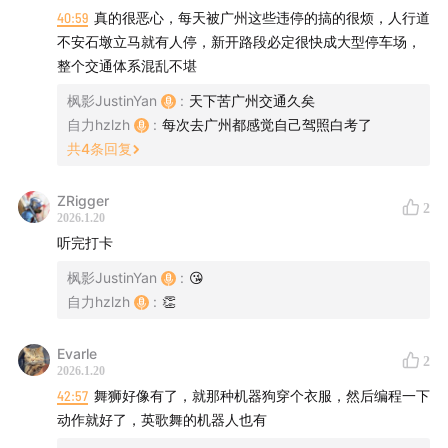
40:59
真的很恶心，每天被广州这些违停的搞的很烦，人行道
节目收听方式
不安石墩立马就有人停，新开路段必定很快成大型停车场，
整个交通体系混乱不堪
推荐使用苹果Podcast, 小宇宙等播客客户端搜索
“枫言枫
语”
来订阅收听本节目。
枫影JustinYan
:
天下苦广州交通久矣
自力hzlzh
:
每次去广州都感觉自己驾照白考了
小宇宙 - 枫言枫语
共
4
条回复
直接订阅 Feed URL
Apple iTunes Podcast - 枫言枫语
ZRigger
2
2026.1.20
听完打卡
枫影JustinYan
:
😘
自力hzlzh
:
👏
Evarle
2
2026.1.20
42:57
舞狮好像有了，就那种机器狗穿个衣服，然后编程一下
动作就好了，英歌舞的机器人也有