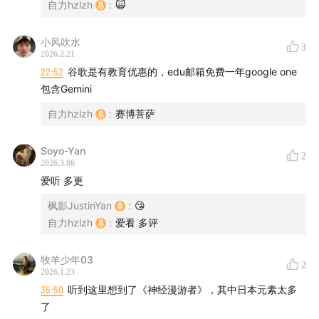
自力hzlzh
:
🙀
00:00:56
Anthropic 推出Cowork
小风吹水
3
00:05:38
Apple与Google合作: Gemini赋能Siri
2026.2.21
00:14:31
OpenAI GPT-5.2与模型比较
22:52
谷歌是有教育优惠的，edu邮箱免费一年google one
包含Gemini
00:16:27
Google Gemini更新与AI Native团队
00:22:11
Google与Apple推出优惠套餐
自力hzlzh
:
赛博菩萨
00:25:09
大模型开源与闭源之争
00:27:12
Meta的音频编辑模型与视频生成技术
Soyo-Yan
2
2026.3.06
00:29:52
Google Gemini Deep Research
爱听 多更
00:30:29
机器人产业发展: 银河通用机器人，波士顿机
枫影JustinYan
:
😘
器人，工厂机器人等
自力hzlzh
:
爱看 多评
00:44:07
汽车科技与半导体产业
00:47:04
科学与前沿科技突破
牧羊少年03
2
00:48:15
商业航天与太空竞赛: SpaceX推进IPO
2026.1.23
00:52:57
35:50
听到这里想到了《神经漫游者》，其中日本元素太多
三星手机技术突破与盈利创新高
了
00:53:54
Spotify确认被拖库