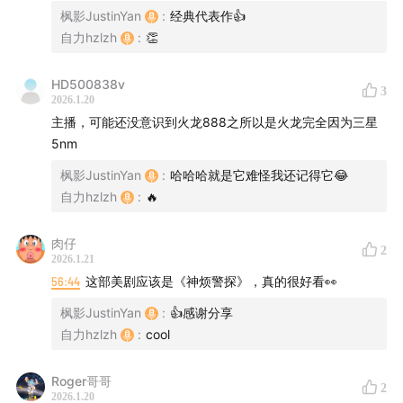
00:55:07
中国电动车海外市场与Google支持911视频直
枫影JustinYan
:
经典代表作👍
自力hzlzh
:
👏
播
00:56:50
Tesla FSD与中国无人驾驶发展
HD500838v
00:59:13
Let’s Encrypt支持IP地址证书
3
2026.1.20
01:00:12
闲鱼二次元文化这么高的吗
主播，可能还没意识到火龙888之所以是火龙完全因为三星
5nm
幕后制作
枫影JustinYan
:
哈哈哈就是它难怪我还记得它😂
主播:
自力hzlzh
枫影 Justin Yan
:
🔥
主播:
自力 hzlzh
肉仔
后期: 静静
2
2026.1.21
监制:
枫影 Justin Yan
56:44
这部美剧应该是《神烦警探》，真的很好看👀
联系我们
枫影JustinYan
:
👍感谢分享
自力hzlzh
:
cool
微信听友群：加
进群
fyfyFM
Roger哥哥
听众反馈:
hi@fyfy.fm
2
2026.1.20