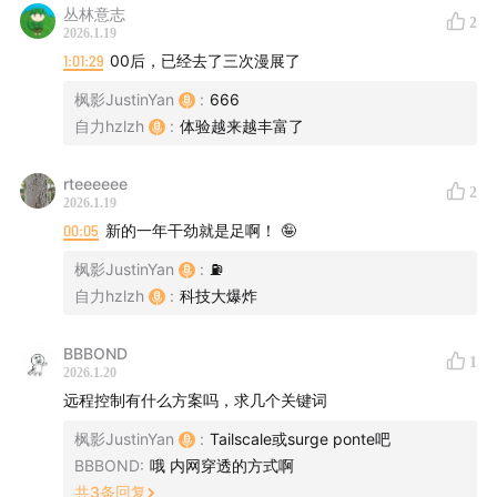
丛林意志
2
2026.1.19
1:01:29
00后，已经去了三次漫展了
枫影JustinYan
:
666
自力hzlzh
:
体验越来越丰富了
rteeeeee
2
2026.1.19
00:05
新的一年干劲就是足啊！ 🤪
枫影JustinYan
:
⛽️
自力hzlzh
:
科技大爆炸
BBBOND
1
2026.1.20
远程控制有什么方案吗，求几个关键词
枫影JustinYan
:
Tailscale或surge ponte吧
BBBOND
:
哦 内网穿透的方式啊
共
3
条回复