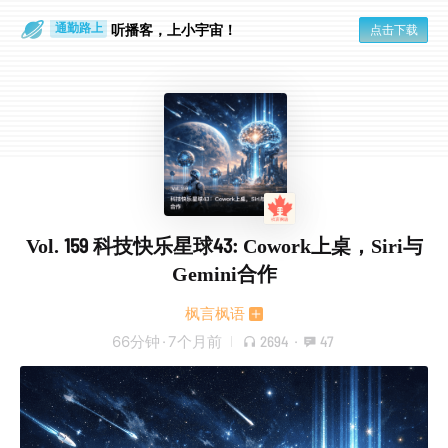
散步时
通勤路上
听播客，上小宇宙！
点击下载
Vol. 159 科技快乐星球43: Cowork上桌，Siri与
Gemini合作
枫言枫语
66分钟
·
7个月前
2694
·
47