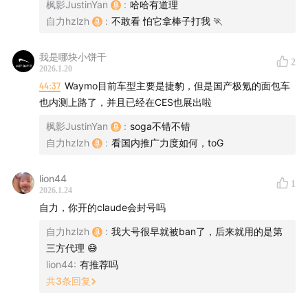
枫影JustinYan
:
哈哈有道理
自力hzlzh
:
不敢看 怕它拿棒子打我 🏃
我是哪块小饼干
2
2026.1.20
44:37
Waymo目前车型主要是捷豹，但是国产极氪的面包车
也内测上路了，并且已经在CES也展出啦
枫影JustinYan
:
soga不错不错
自力hzlzh
:
看国内推广力度如何，toG
lion44
1
2026.1.24
自力，你开的claude会封号吗
自力hzlzh
:
我大号很早就被ban了，后来就用的是第
三方代理 😅
lion44
:
有推荐吗
共
3
条回复