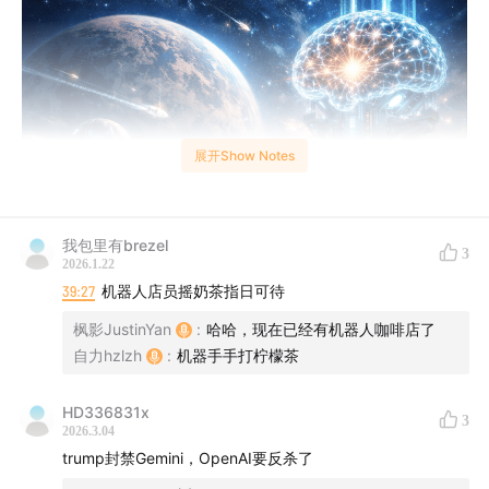
展开Show Notes
我包里有brezel
3
2026.1.22
39:27
机器人店员摇奶茶指日可待
枫影JustinYan
:
哈哈，现在已经有机器人咖啡店了
自力hzlzh
:
机器手手打柠檬茶
上一期没聊完的本期继续，量大管饱。因为AI新闻出得太
HD336831x
3
快我们都想改变“科技快乐星球”这个系列的节奏了。😂
2026.3.04
trump封禁Gemini，OpenAI要反杀了
时间轴