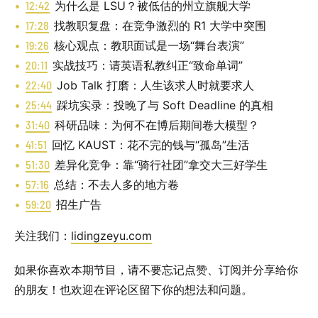
12:42
为什么是 LSU？被低估的州立旗舰大学
17:28
找教职复盘：在竞争激烈的 R1 大学中突围
19:26
核心观点：教职面试是一场“舞台表演”
20:11
实战技巧：请英语私教纠正“致命单词”
22:40
Job Talk 打磨：人生该求人时就要求人
25:44
踩坑实录：投晚了与 Soft Deadline 的真相
31:40
科研品味：为何不在博后期间卷大模型？
41:51
回忆 KAUST：花不完的钱与“孤岛”生活
51:30
差异化竞争：靠“骑行社团”拿交大三好学生
57:16
总结：不去人多的地方卷
59:20
招生广告
关注我们：
lidingzeyu.com
如果你喜欢本期节目，请不要忘记点赞、订阅并分享给你
的朋友！也欢迎在评论区留下你的想法和问题。