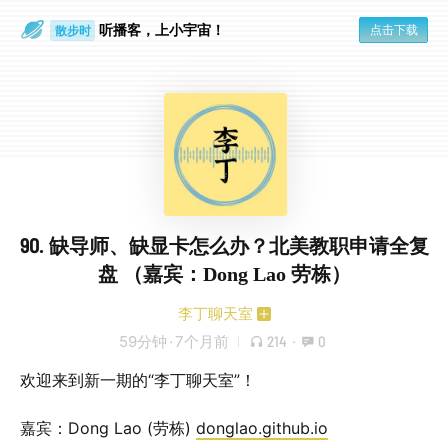
听播客，上小宇宙！
点击下载
散步时
通勤路上
90. 缺导师、缺显卡怎么办？北美教职申请全复
盘 （嘉宾：Dong Lao 劳栋）
李丁聊天室
59分钟
·
7个月前
214
·
0
欢迎来到新一期的“李丁聊天室”！
嘉宾：Dong Lao (劳栋)
donglao.github.io