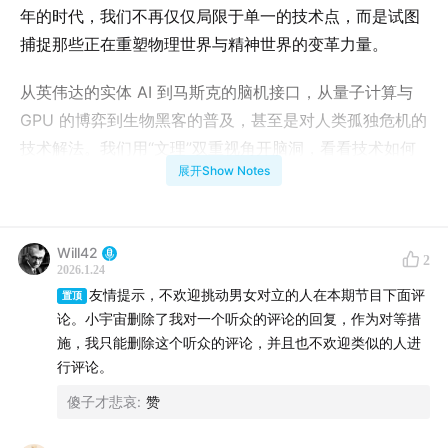
年的时代，我们不再仅仅局限于单一的技术点，而是试图
捕捉那些正在重塑物理世界与精神世界的变革力量。
从英伟达的实体 AI 到马斯克的脑机接口，从量子计算与
GPU 的博弈到生物黑客的普及，甚至是对人类孤独危机的
技术解法。我们用“文理”双重视角开脑洞，看看技术如何
展开Show Notes
作为新的“契约基础设施”进入实体经济，以及人类如何在
硅基与碳基的融合中寻找新的位置。
时间戳：
Will42
2
2026.1.24
友情提示，不欢迎挑动男女对立的人在本期节目下面评
●
00:40
开场：万物皆 AI，科技发展的“火箭速度”与
置顶
论。小宇宙删除了我对一个听众的评论的回复，作为对等措
2026 年的宏观背景。
施，我只能删除这个听众的评论，并且也不欢迎类似的人进
行评论。
●
08:16
预测一：实体 AI (Physical AI) 革命——世界模
傻子才悲哀
:
赞
型与机器人的物理觉醒。