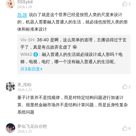
●
28:22
预测二：机器人住家元年——为什么我们需要人
SSSybil
3
2026.1.20
形机器人？论“契约基础设施”。
35:36
说白了就是这个世界已经是按照人类的尺度来设计
的，机器人需要融入普通人的生活，就必须也按照人类的形
●
41:12
预测三：量子计算临界点——QPU 会取代 GPU
体和标准来设计
吗？生成式与判定式的博弈。
Viv-SH
:
36:40 是啊，这么简单的道理，主播说得过于玄
●
00:53:30
乎了，真是有点故弄玄虚了 🤪
预测四：脑机接口量产——连接平行世界的桥
Will42
:
融入普通人的生活就必须设计成人形吗？电
梁与“智力阶级”分化。
梯，电视，电灯，哪一个没有融入普通人的生活呢。
共
3
条回复
●
01:05:13
预测五：肽与生物黑客——减肥、增肌与被化
学调控的社交能力。
釆_fDEi
2
2026.1.23
●
01:14:15
预测六：陪伴机器人普及——比爱人更完美的
量子计算并不是找规律，而是对特定结构问题进行加速计
“情感多面体”。
算。很显然金融市场并不是结构计算问题，而是反身性复杂
系统问题
●
01:31:52
预测七：军转民技术的极速缩短——从十年到
两年的资本加速游戏。
夢似飞花自在輕
0
2026.1.25