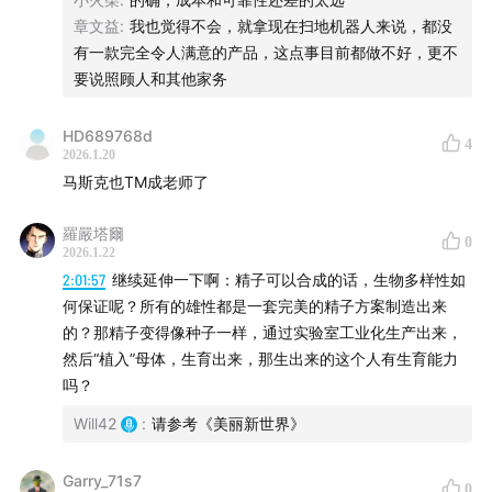
区块链是数字契约；人形机器人则是为了适应这套“人类契
章文益
:
我也觉得不会，就拿现在扫地机器人来说，都没
约”而诞生的通用终端。
有一款完全令人满意的产品，这点事目前都做不好，更不
要说照顾人和其他家务
●
生成式 vs. 判定式
：GPU 擅长“生成”混沌中的创造，量
子计算擅长“判定”海量数据中的规律（如破解密码、发现
HD689768d
金融 Alpha）。
4
2026.1.20
马斯克也TM成老师了
●
赛博医疗
：手术机器人将让脑机接口植入像做近视手术
一样简单，人类将通过意念直接控制物理世界。
羅嚴塔爾
0
2026.1.22
●
孤独经济
2:01:57
继续延伸一下啊：精子可以合成的话，生物多样性如
：陪伴机器人不仅提供情绪价值，更拥有超越
何保证呢？所有的雄性都是一套完美的精子方案制造出来
人类伴侣的“多模态”能力——既能和你一起吐槽发疯，也
的？那精子变得像种子一样，通过实验室工业化生产出来，
能提供钢铁般的物理支撑。
然后“植入”母体，生育出来，那生出来的这个人有生育能力
吗？
●
第一性原理的能源观
：与其在地球上费力搞可控核聚
Will42
:
请参考《美丽新世界》
变，不如直接利用太阳这个现成的核聚变反应堆，把高能
耗的算力中心扔到太空去。
Garry_71s7
0