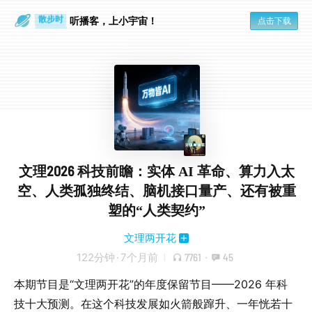
散步时
通勤路上
听播客，上小宇宙！
点击下载
文理2026 科技前瞻：实体 AI 革命、算力入太
空、人类孤独终结、脑机接口量产、还有被重
塑的“人类契约”
文理两开花
122分钟
·
7个月前
7761
·
45
本期节目是“文理两开花”的年度保留节目——2026 年科
技十大预测。在这个科技发展如火箭般蹿升、一年恍若十