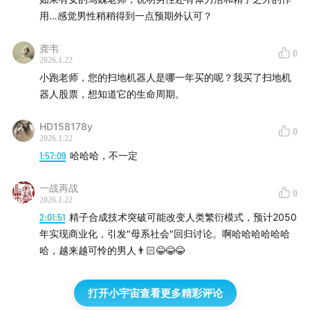
馈时，一种深刻的“同构”关系便产生了。这不仅是技术突
用…感觉男性稍稍得到一点预期外认可？
破，更是《哥德尔、艾舍尔、巴赫》中提到的“意义的诞
龚韦
生”。一旦虚拟训练完成，技能迁移到现实世界将是零成
0
2026.1.22
本、高安全的。AI 正式走出屏幕，大规模进入实体经济。
小跑老师，您的扫地机器人是哪一年买的呢？我买了扫地机
器人股票，想知道它的生命周期。
机器人住家与“契约基础设施”
HD158178y
0
2026.1.22
随着实体 AI 的成熟，2026 年我们将看到机器人正式进入
1:57:09
哈哈哈，不一定
家庭。不是那种笨拙的扫地机，而是能叠衣服、做饭、照
顾老人的具身智能。
一战再战
0
2026.1.22
为什么我们如此执着于“人形”机器人？这背后隐藏着一个
2:01:51
精子合成技术突破可能改变人类繁衍模式，预计2050
社会学逻辑——“契约基础设施”。
年实现商业化，引发"母系社会"回归讨论。啊哈哈哈哈哈哈
哈，越来越可怜的男人👨🏻😂😂😂
人类社会的物理环境（楼梯、汽车、厨房台面）本质上是
为人与人之间履行契约而设计的“基础设施”。管家要上楼
打开小宇宙查看更多精彩评论
打扫，是因为楼梯适应人的双腿。如果机器人想进入这个