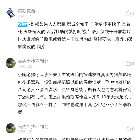
实体 AI 革命：机器理解物理世界的元年
该勒克西
1
2026.1.21
2026 年最震撼的趋势，莫过于 Physical AI（实体 AI）的
59:32
擦 那如果人人都装 都成全知了 干活更多更快了 又卷
爆发。如果说上一代 AI 掌握了人类的语言，那么下一代
死 没钱植入的 以后打劫的就打劫芯片 给人脑袋干开取芯片
AI 正在试图掌握物理世界的规律。
讨厌谁就给丫断电或者信号干扰 华强北店铺变成一堆暴力破
解魔改的 我擦
这不仅仅是让机器人动起来，而是 AI 思维模式的质变：
南先生找不到北
从“预测下一个词”进化为“预测下一个状态（Next State
0
2026.1.22
Prediction）”。正如英伟达在 CES 上展示的那样，机器
小跑老师今天讲的关于生物医药的快速发展其实将深刻影响
人不再是在现实中跌跌撞撞地学习，而是在 Omniverse
到很多宏观，假设如果按照以前的寿命记录，Trump这样的
这样一个遵循物理定律的虚拟空间中受训。在这个“世界模
八旬老人不会再谋求什么终身总统，所有人也同意就算得到
型”里，水倒在桌上会流淌、扩散，机器人撞到石头会踉
了还能有几年。但是如果预期寿命在未来5-10年大大延长，
那么一切就不一样了。同样也适用于其他年纪不小了的掌权
跄。
者….
这种逻辑像极了航空业的“数值风洞”——用超级计算机模
南先生找不到北
拟空气分子，让飞机在起飞前就在数字世界完成了所有测
0
2026.1.22
试。当 AI 能够完美建模物理世界，并在其中自我训练反
如果有女的骂魏老师，说明男性还有体力活和精子之外的作