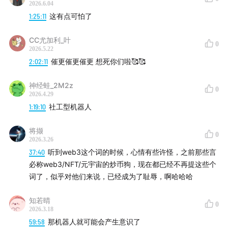
2026.6.04
文字稿
1:25:11
这有点可怕了
万物皆 AI：从 AI 中来，到 AI 中去
CC尤加利_叶
0
2026.5.22
回顾过去一年，科技发展的速度已经不能用“日新月异”来
2:02:11
催更催更催更 想死你们啦🥰🥰
形容，简直是火箭般的万马奔腾，体感上过一年仿佛过了
神经蛙_2M2z
十年。在梳理 2026 年的科技趋势时，一个显而易见的结
0
2026.4.29
论浮出水面：表面上看是能源、生物医药、机器人的各自
1:19:10
社工型机器人
突破，但深究其里，所有科技的尽头都指向了人工智能。
将撷
0
能源技术的突破是为了满足 AI 巨大的算力胃口；生物科
2026.3.26
37:40
听到web3这个词的时候，心情有些许怪，之前那些言
技的研发手段依赖于 AI 的蛋白质预测；机器人的进化更
必称web3/NFT/元宇宙的炒币狗，现在都已经不再提这些个
是 AI 的具身化。未来十年的科技特征可以总结为一句
词了，似乎对他们来说，已经成为了耻辱，啊哈哈哈
话：“从 AI 中来，到 AI 中去”。甚至 Science and
Technology 这个词组，未来或许可以直接改名为 AI。在
知若晴
0
2026.3.18
这个大背景下，我们展开了对未来的十大预测。
59:58
那机器人就可能会产生意识了