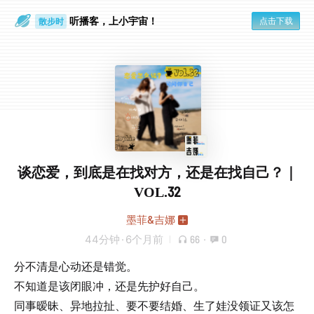
听播客，上小宇宙！
点击下载
散步时
通勤路上
谈恋爱，到底是在找对方，还是在找自己？｜
VOL.32
墨菲&吉娜
44分钟
·
6个月前
66
·
0
分不清是心动还是错觉。
不知道是该闭眼冲，还是先护好自己。
同事暧昧、异地拉扯、要不要结婚、生了娃没领证又该怎