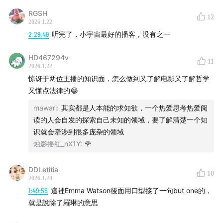
作为一种人人都强调自己的权利，却永远延宕义务的个人主
检察官说：我本来有理由起诉
RGSH
12
义思想。而这种思想在逻辑层面实际上反倒与他们想追求的
2026.1.22
关于测谎
“平等”的背道而驰的。因为基拉尔在这里指出的便是——比
2:29:49
听完了，小宇宙最好的播客，没有之一
第22条军规
自由更重要的是，如果获得享受自由的能力。也就是说，并
前车之鉴：大人制造的冤案
不是人人都有享受平等，并且发展自我的能力。而由继承或
HD467294v
11
者表演获得的自由，有可能会是一剂心灵毒药。所以我现在
保姆的证词
2026.1.22
越来越觉得，相较于争取权力，不如先培养”自我的义务“这
惊讶于两位主播的知识面，怎么做到又了解电影又了解哲学
纪录片的引导性
一社会意识。如何承认自己的义务，并且主动承担和付出，
又懂点法律的😂
摩西·法罗的博客文章
而非总是把自己的”不幸“归咎于他者，这也是在培养自己享
宋宜的话有说服力吗？
mawari
:
其实都是人本能的求知欲，一个热爱思考热爱阅
受自由的能力的一种方式。
读的人会自发的探索自己未知的领域，要了解清楚一个知
法罗的疯女人叙事
识就会牵涉到很多庞杂的领域
艾伦到底冤不冤？
烛影摇红_nX1Y
:
🌹
00:45:14
凯文·史派西官司全胜为何没用？
DDLetitia
10
2026.1.24
《金钱世界》换演员
1:49:55
這裡Emma Watson後面用口型接了一句but one的，
民事和刑事诉讼，全胜
就是說除了羅琳的意思
为什么法律上无法定罪？