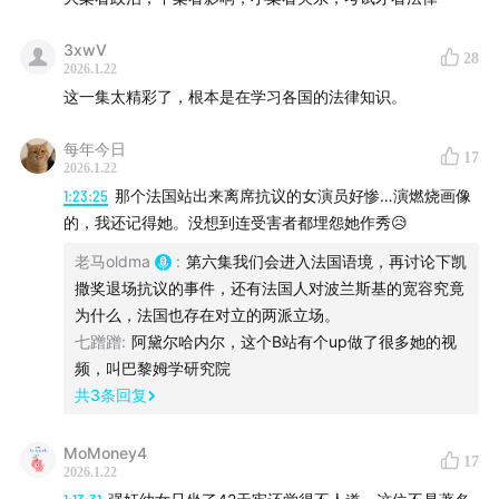
声势浩大的身份政治运动。我们还讨论了很多具体的美国
影片案例，从1990年代直到今天，包括《老爷车》《米尔
3xwV
28
克》《橘色》《神奇女侠》《逃出绝命镇》《绿皮书》
2026.1.22
这一集太精彩了，根本是在学习各国的法律知识。
《芭比》《罪人》等片，最后总结蔓延数十年的身份政治
运动，对美国电影的正面影响和负面影响。
每年今日
17
2026.1.22
今天这一集讨论极具争议的「取消文化」，我们将围绕伍
1:23:25
那个法国站出来离席抗议的女演员好惨…演燃烧画像
迪·艾伦、凯文·史派西、波兰斯基、梅尔·吉布森、德普和
的，我还记得她。没想到连受害者都埋怨她作秀😥
希尔德、J.K.罗琳和艾玛·沃森、詹姆斯·古恩等案例，从事
老马oldma
:
第六集我们会进入法国语境，再讨论下凯
实出发，聊到法律和道德层面的判断。
撒奖退场抗议的事件，还有法国人对波兰斯基的宽容究竟
为什么，法国也存在对立的两派立场。
主播：
七蹭蹭
:
阿黛尔哈内尔，这个B站有个up做了很多她的视
频，叫巴黎姆学研究院
老马：一个中年影评人，在播客领域重新出发。关于电
共
3
条回复
影，了解的东西还不算少。
MoMoney4
17
阿吴：也是一个中年影评人，也要在播客领域重新出发，
2026.1.22