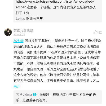
https://www.tortoisemedia.com/listen/who-trolled-
雇佣私人情报公司
amber 这里补一个链接。这个内容发出来也是被很多人
建立黑档案
打了 1 分。
保密协议
Leika
:
谢谢分享❤️
律师顾问
收买八卦媒体
阿库拉马塔塔
12
2026.1.25
是否存在进阶版韦恩斯坦？
2:25:09
同样提到了基拉尔，我也想补充一点。除了模仿理论
表面的理论含义之外，我认为基拉尔更想通过模仿说明自由
00:18:52
伍迪·艾伦到底冤枉吗？
的问题，例如他有提到：”在斯丹达尔的作品里，现代承诺并
不像在陀思妥耶夫斯基的作品里那样从本质上说就是虚假而
和米娅·法罗的关系
可憎的，不过，能够无所畏惧担当现代承诺的只有强者。做
和宋宜的关系
奴隶易，做自由民难，斯丹达尔全部社会政治思想都浸透了
事发
这个古老的观念。他在《旅行者回忆录》结尾处写道，除非
耶鲁调查组对艾伦有利
有能力争取自由的人，才有资格享受自由。除非强者，才能
母亲教唆的假设
不靠虚荣度日。在一个人人平等的社会里，弱者必然为形而
展开
为什么销毁原始草稿？
上欲望所控制，于是就有现代情感的胜利:“羡慕，嫉妒和无力
老马oldma
:
很精彩，在取消文化中权利和义务的关
的仇恨。“（《浪漫的谎言与小说的真实》）
减少对儿童的二次伤害
系，是很重要的视角。
因此，取消文化就是这样一种现代承诺，立场的极化可以视
纽约州社会服务部的调查