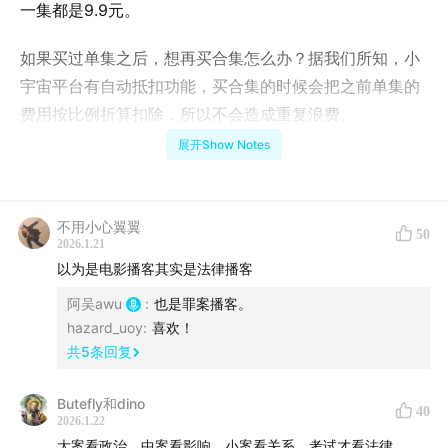
一集都是9.9元。
如果买过单集之后，想再买合集怎么办？据我们所知，小
宇宙平台有自动抵扣功能，买合集的时候会把之前单集的
费用按比例折算扣除，所以不会造成重复浪费。
展开Show Notes
点击这个链接，可以直达专题购买：
专题直达链接
重要提醒：如果将上述链接分享至微信，然后在微信内打
不用小心翼翼
50
开链接，登录小宇宙后点击「立即购买」，可以为我们省
2026.1.21
下 30%「苹果税」扣点，感谢支持！
以为是电影播客其实是法律播客
阿吴awu
:
也是罪案播客。
在前面四集中，我们从政治理论的层面，梳理了多元文化
hazard_uoy
:
喜欢！
和身份政治运动的来龙去脉，支持和反对它的理由，以及
共
5
条回复
好莱坞和美国媒体产业的左翼政治生态，究竟如何形成？
我们从资本、高管、艺术家、工会、社会团体等多个维
Butefly和dino
40
2026.1.22
度，全方位展示，这种左翼生态是怎么催生了本世纪这场
大案看政治，中案看影响，小案看关系，考试才看法律