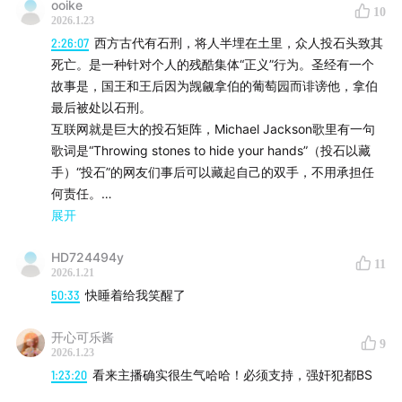
道德上并不无辜？
ooike
10
2026.1.23
《纸牌屋》片方起诉保险公司
2:26:07
西方古代有石刑，将人半埋在土里，众人投石头致其
到底是性瘾还是抑郁症？
死亡。是一种针对个人的残酷集体“正义”行为。圣经有一个
公关闹剧
故事是，国王和王后因为觊觎拿伯的葡萄园而诽谤他，拿伯
和右派名嘴互动
最后被处以石刑。
互联网就是巨大的投石矩阵，Michael Jackson歌里有一句
00:54:16
波兰斯基为什么说自己是受害者？
歌词是“Throwing stones to hide your hands”（投石以藏
手）“投石”的网友们事后可以藏起自己的双手，不用承担任
辩诉交易：六项指控承认一项
何责任。
90天的评估期
展开
实际坐牢42天
我想提供Michael Jackson在取消文化的另一种案例。
HD724494y
2019年Wade Robson和James Safechuck借着me too运
舆论压力大，法官后悔了
11
2026.1.21
动，在纪录片《Leaving Neverland》讲述了自己青少年时
法官推翻辩诉交易的技术问题
50:33
快睡着给我笑醒了
期如何被Michael Jackson sexual abuse的经历。没有证
检察官爆炸了
据，只有露骨的故事，引发了铺天盖地的对MJ的取消。国内
改成50年不定期刑期
开心可乐酱
媒体也争论不休（在热度期里，国内媒体其实没有时间仔细
9
2026.1.23
波兰斯基逃亡
调查）。
1:23:20
看来主播确实很生气哈哈！必须支持，强奸犯都BS
法官是否滥用职权？