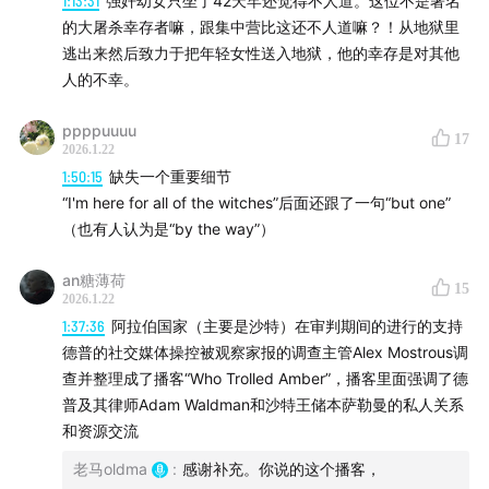
有很多观点挑战多数人的常识。
1:13:31
强奸幼女只坐了42天牢还觉得不人道。这位不是著名
的大屠杀幸存者嘛，跟集中营比这还不人道嘛？！从地狱里
详细时间轴：
逃出来然后致力于把年轻女性送入地狱，他的幸存是对其他
人的不幸。
00:00:39
取消文化的定义和起源
ppppuuuu
17
2026.1.22
原先叫指控文化
1:50:15
缺失一个重要细节
在演艺圈特别有效
“I'm here for all of the witches”后面还跟了一句“but one”
和言论自由的关系
（也有人认为是“by the way”）
吉娜·卡拉诺案
宪法第一修正案
an糖薄荷
15
2026.1.22
迪士尼的辩解
1:37:36
阿拉伯国家（主要是沙特）在审判期间的进行的支持
德普的社交媒体操控被观察家报的调查主管Alex Mostrous调
00:08:44
韦恩斯坦的权力构成
查并整理成了播客“Who Trolled Amber”，播客里面强调了德
普及其律师Adam Waldman和沙特王储本萨勒曼的私人关系
他代表声望和荣誉的权力
和资源交流
好莱坞权力结构碎片化
老马oldma
:
感谢补充。你说的这个播客，
权力节点