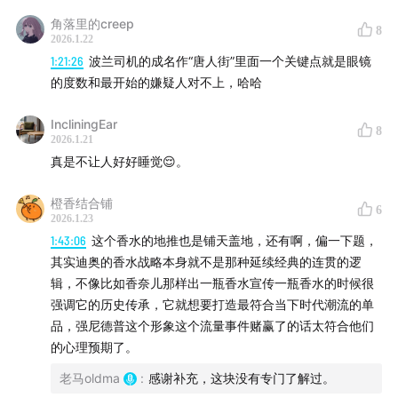
件。法院要求民事审判在120天内启动，团队在应对刑事调
圈内好友力挺
角落里的creep
8
查的同时几乎无时间准备民事辩护。MJ周围的高管为了减少
淡化处理
2026.1.22
损失也极力推动民事和解。虽然民事诉讼和解，但是刑事调
1:21:26
波兰司机的成名作“唐人街”里面一个关键点就是眼镜
希望他退到幕后
查显示未有任何犯罪证据。该案件的结局是乔迪钱德勒与父
的度数和最开始的嫌疑人对不上，哈哈
母断绝关系，埃文钱德勒周围别有用心之人编撰出版的书籍
01:27:44
德普和希尔德
成为前面提及的《Leaving Neverland》故事的蓝本。埃文
IncliningEar
8
2026.1.21
钱德勒在MJ去世后自杀。《原初真相》纪录片肯定没有
两人轮流社死
真是不让人好好睡觉😌。
《Leaving Neverland》有噱头，所以也没有很大的热度。
德普起诉《太阳报》
英国法官认为家暴成立
橙香结合铺
2005年阿维佐一家指控MJ非法监禁，猥亵，提供酒精和成
6
2026.1.23
美国官司是另一套逻辑
人杂志。这个部分的法庭证词是我自己看的，虽然还没有看
1:43:06
这个香水的地推也是铺天盖地，还有啊，偏一下题，
陪审团和社交媒体
完，但是已经感受到诸多荒谬。例如阿维佐家族声称被“绑架
其实迪奥的香水战略本身就不是那种延续经典的连贯的逻
拘禁”期间，他们的行为包括：多次购物、会见律师、接受洛
DARVO策略
辑，不像比如香奈儿那样出一瓶香水宣传一瓶香水的时候很
杉矶儿童与家庭服务部（DCFS）问询、母亲赴美容院脱毛，
双方互赔
强调它的历史传承，它就想要打造最符合当下时代潮流的单
并且不向外面的人求救？例如所谓的受害者加文的弟弟斯塔
社交媒体算法主导的审判
品，强尼德普这个形象这个流量事件赌赢了的话太符合他们
声称自己看过的成人杂志被辩护律师当庭指出是他们一家人
反希尔德博主大赚特赚
的心理预期了。
离开Neverland几个月后出版的。最最荒谬的其实是，在这
意识形态的激烈战场
家人提出猥亵指控（2003年6月）之前，有蹭流量的网红在
老马oldma
:
感谢补充，这块没有专门了解过。
保守派媒体投放反希尔德广告
2月因为加文出镜的MJ纪录片向警察举报，洛杉矶儿童与家