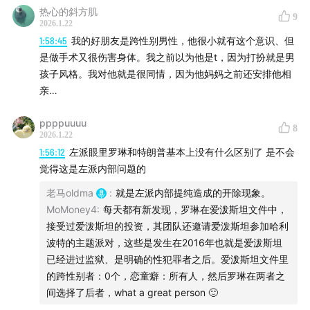
这个事件里里Wade Robson比较有说头，他在1993年乔迪
实质罪行和程序瑕疵
热心的斜方肌
9
钱德勒案件和2005年加文阿维佐案件均在法庭上作证MJ的
2026.1.22
逃犯权利剥夺原则
清白，而他现在说自己当时被威胁和诱导。MJ曾经的辩护律
1:58:45
我的好朋友是跨性别男性，他很小就有这个意识、但
瑞士拒绝引渡
师说Wade经历过严格的交叉盘问，且作为MJ强有力的证人
是做手术又很伤害身体。我之前以为他是t，因为打扮就是男
美方拒绝提供证据
被安排第一位出场，他现在的说辞是对司法界的侮辱。（另
孩子风格。我对他就是很同情，因为他妈妈之前还安排他相
诚实信用原则大于引渡义务
外，他和MJ的侄女交往了7年，插足过小甜甜布兰妮和贾斯
亲…
波兰拒绝引渡
汀的感情）另一方James Safechuck声称的被侵犯的地点之
一Neverland的火车站，当时甚至还没有建起来。（两人的
欧洲人权公约
ppppuuuu
8
2026.1.22
证词错误和逻辑谬误还有很多）
波兰法官和司法部长之争
1:56:12
左派眼里罗琳和特朗普基本上没有什么区别了 是不会
法律和道德两个层面
觉得这是左派内部问题的
一位年轻的加拿大华裔导演吴越在舆论的影响下相信MJ是有
受害者萨曼莎的态度
罪的，但他并没有止步于媒体和指控者的讲述，而是开始查
老马oldma
:
就是左派内部提纯造成的开除现象。
波兰斯基的受害者叙事
找资料，拍出了纪录片《原初真相》（B站上有），《原初真
MoMoney4
:
每天都有新发现，罗琳在爱泼斯坦文件中，
拍《我控诉》自比德雷福斯
相》聚焦1993年的指控案：乔迪钱德勒的亲生父亲埃文为了
接受过爱泼斯坦的投资，其团队还邀请爱泼斯坦参加哈利
利益（有录音证据）对乔迪注射药物，引发乔迪的记忆混
波特的主题派对，这些是发生在2016年也就是爱泼斯坦
01:23:21
梅尔·吉布森的口嗨
乱，作出猥亵指控。媒体和大众经常质疑的是为什么要民事
已经进过监狱、是明确的性犯罪者之后。爱泼斯坦文件里
和解？纪录片告诉我们，刑事调查一直没有进展，与此同时
的跨性别者：0个，恋童癖：所有人，然后罗琳在两者之
无差别扫射：反犹、反同、反黑、歧视女性
民事诉讼在一直推进，原告推动民事诉讼先于刑事诉讼，以
间选择了后者，what a great person 🙂
实力雄厚，国际发型网络支持
暴露辩方的辩护策略，从而刑事检察官可以量身定制刑事案