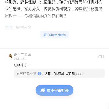
畸形秀、森林怪影、失忆诅咒，孩子们用弹弓和相机对抗
未知恐惧。军方介入、闪灵体质者现身，德里镇的秘密层
层揭开——你相信怪物真的存在吗？
02:07
精神病院
展开Show Notes
04:07
德里镇的谜团：小丑的谜语与三十五年周期的诅咒
06:09
怪奇物语：迪克的幻觉之旅
麻吉不卖旗
1
2026.1.23
08:11
失落的小镇
助眠来了！
固有印象小晖
:
这期.. 我嘴瓢飞了都hhhh
10:14
德里镇的记忆：弗朗西斯的离开和消失的记忆
12:15
迪克的特别体制与神秘联动
在小宇宙打开
14:16
失踪的孩子，诡异的幽灵，小丑的阴谋——诡异事件
持续升级！