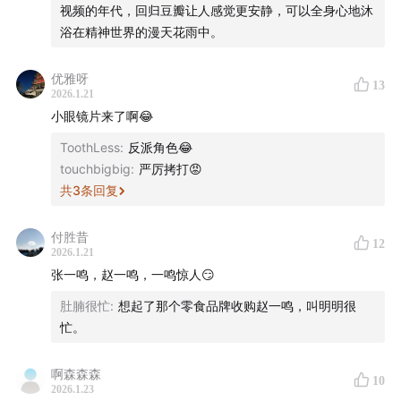
视频的年代，回归豆瓣让人感觉更安静，可以全身心地沐
浴在精神世界的漫天花雨中。
优雅呀
13
2026.1.21
小眼镜片来了啊😂
ToothLess
:
反派角色😂
touchbigbig
:
严厉拷打😡
王琼回忆的张一鸣在餐巾纸上给她画的架构图
共
3
条回复
付胜昔
12
2026.1.21
张一鸣，赵一鸣，一鸣惊人😏
肚腩很忙
:
想起了那个零食品牌收购赵一鸣，叫明明很
忙。
啊森森森
10
2026.1.23