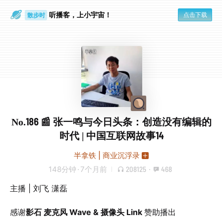
听播客，上小宇宙！
点击下载
散步时
通勤路上
No.186 📰 张一鸣与今日头条：创造没有编辑的
时代 | 中国互联网故事14
半拿铁 | 商业沉浮录
148分钟
·
7个月前
208125
·
468
主播 | 刘飞 潇磊
感谢
影石 麦克风 Wave & 摄像头 Link
赞助播出