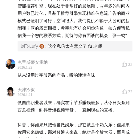
智能推荐引擎，现在处于非常好的发展期，两年多的时间内
用户数已过亿，且基于推荐引擎实现精准信息流广告的商业
模式已证明了可行，空间很大。我们提供不输于大公司的薪
酬和丰厚的股票期权，希望能有机会和你沟通，如方便请私
信我一个您的联系方式，期待与你有面谈的机会。张一鸣”
刘飞Lufy
:
这个私信太有意义了 fu 老师
克里斯蒂安霍纳
23
2026.1.22
酷讯老同事在 2016 年唱吧的聚会，能看到张一鸣
从来没用过字节系的产品，听的津津有味
天津冷叔
22
2026.1.21
做自由职业者以来，确实在字节系赚钱最多，从今日头条到
西瓜视频，到抖音短视频带货，一直到现在的直播。
抖音，你如果只把他当做娱乐，那它就是个奶头乐；但如果
你用它来赚钱，那对普通人来说，绝对是个放大器，而且成