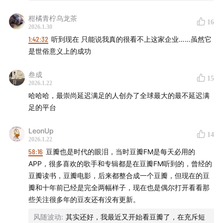
柑橘青柠乌龙茶
16
2026.1.30
1:42:32
听到现在 只能说我真的很看不上这家企业……虽然它
是世俗意义上的成功
叁成
15
2026.1.22
哈哈哈，最崇尚延迟满足的人创办了全球最大的最不延迟满
足的平台
LeonUp
14
2026.1.22
58:16
豆瓣也是时代的眼泪，当时豆瓣FM是每天必用的
年轻的张一鸣
APP，很多喜欢的歌手和专辑都是在豆瓣FM听到的，曾经的
豆瓣读书，豆瓣电影，后来都整合成一个豆瓣，但现在的豆
瓣和十年前已经是完全两幅样子，现在也是偶尔打开看看那
些关注很多年的豆友还有没有更新。
风随波动
:
其实还好，我最近又开始看豆瓣了，在充斥短