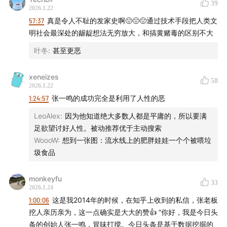
39
2026.1.22
1:35:21
头条号生态的建立与行业变革
57:37
真是令人不耻的发家史啊🤢🤢🤢通过技术手段把人类文
明社会最深处的龌龊想法无穷放大，和搞黄赌毒的区别不大
1:47:10
今日头条的监管与整改历程
叶冬
:
甚至更恶
1:57:44
字节跳动短视频产品的布局与挑战
xeneizes
58
2026.1.22
2:12:17
读评论
1:24:57
张一鸣的成功完全是利用了人性的恶
张一鸣长大的地方，龙岩市培丰镇积庆楼
LeoAlex
:
因为他知道绝大多数人都是平庸的，所以要满
足欲望讨好人性。被动推荐优于主动搜索
WoooW
:
想到一张图：流水线上的肥胖娃娃一个个被喂垃
圾食品
monkeyfu
33
2026.1.24
1:00:06
这是我2014年的时候，在知乎上收到的私信，张老板
挖人亲历亲为，这一点确实是大大的赞👍 “你好，我是今日头
条的创始人张一鸣，冒味打搅。今日头条是基于数据挖掘的