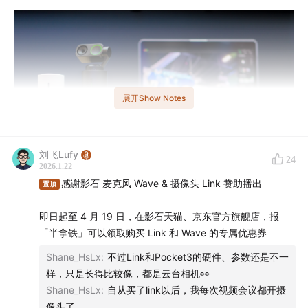
展开Show Notes
刘飞Lufy
24
2026.1.22
感谢影石 麦克风 Wave & 摄像头 Link 赞助播出
置顶
即日起至 4 月 19 日，在影石天猫、京东官方旗舰店，报
即日起至 4 月 19 日，在影石天猫、京东官方旗舰店，报
「半拿铁」可以领取购买 Link 和 Wave 的专属优惠券
「半拿铁」可以领取购买 Link 和 Wave 的专属优惠券
Shane_HsLx
:
不过Link和Pocket3的硬件、参数还是不一
样，只是长得比较像，都是云台相机👀
——
Shane_HsLx
:
自从买了link以后，我每次视频会议都开摄
像头了….