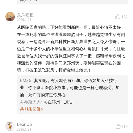
当全球媒体机构还在固守人工编辑的工作流时，诞生于知
春路民居的 APP 工厂，已经在准备创立一个没有编辑的
瓜瓜粑粑
132
时代。
2026.1.21
从医院回家的路上正好能看到新的一期，最近心情不太好，
本期节目，我们把时间拨回 2012 年。在移动互联网爆发
在一潭死水的单位里浑浑噩噩熬日子，越来越觉得生活有割
的前夜，一个信奉延迟满足的程序员，是如何利用增长黑
裂感，一边是各种新兴科技日新月异世界之大令人惊奇，一
客和推荐算法，杀出重围的？又是如何通过流量倒换，在
边是二十多个人的小单位里互相勾心斗角鼠目寸光，而且最
近被单位大我十岁的偏执狂同事坑了一把，感谢半拿铁刘飞
被国内主流投资人集体错过的至暗时刻，完成了对传统新
和潇磊的陪伴，期待你们来郑州玩，期待能突破现在的困
闻分发模式的致命打击？
境，打破玉笼飞彩凤，顿断金锁走蛟龙！
来杯半拿铁，咱们边喝边唠。
6MZ5
:
其实吧，有人就会有江湖。你假如加入科技行
业，你下班听医院小故事，可能也是一样心理感受。加
—
油，允许万物穿过你身心
乔布斯大大
:
同在郑州，加油
半拿铁也开始讲时事了：
半拿铁·周刊
共
11
条回复
半拿铁也开始讲故事了：
半拿铁·故事篇
LeonUp
110
2026.1.21