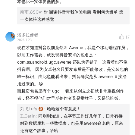
本也比干实体要低的多。
南雨_8SCV
:
对 谢谢抖音带我体验电商 看到何为爆单 第
一次体验这种感觉
潘多拉使者
17
2026.1.23
房产资讯 APP 的首页
现在才知道抖音以前竟然叫 Aweme，我是个移动端程序员，
以前工作需要，就发现抖音安卓的包名是：
com.ss.android.ugc.aweme 还以为弄错了，这看着也不像
抖音啊。 因为安卓包名只要发布后是不能修改，是安装包的
唯一标识。由此也能看出来，抖音确实是从 aweme 直接沿
用过来的。😂
而且它包名里有个 ugc ，看来从创立之初就非常重视创作
者，怪不得他们对早期创作者又是举牌子，又是陪吃饭。
刘飞Lufy
:
哈哈这个有意思！
Z_Garlin
:
同刚刚知道，在字节工作好几年了，日常有接
触到数据库和一些数据表，也是用aweme命名的，原来
还有这个故事，哈哈