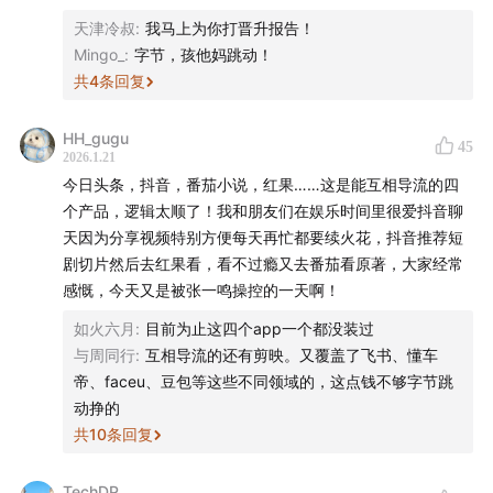
15:21
早期技术探索与创业铺垫
天津冷叔
:
我马上为你打晋升报告！
Mingo_
:
字节，孩他妈跳动！
20:16
创业历程与九九房的发展
共
4
条回复
31:19
张一鸣的移动互联网洞察与产品创新
HH_gugu
45
2026.1.21
37:29
字节跳动的早期发展与未来构想
今日头条，抖音，番茄小说，红果……这是能互相导流的四
个产品，逻辑太顺了！我和朋友们在娱乐时间里很爱抖音聊
53:19
字节跳动的推荐系统逐渐成型。
天因为分享视频特别方便每天再忙都要续火花，抖音推荐短
剧切片然后去红果看，看不过瘾又去番茄看原著，大家经常
1:06:15
今日头条的崛起与产品特色
感慨，今天又是被张一鸣操控的一天啊！
1:10:29
张一鸣的至暗时刻与融资困境
如火六月
:
目前为止这四个app一个都没装过
与周同行
:
互相导流的还有剪映。又覆盖了飞书、懂车
1:18:28
今日头条广告系统与商业化发展
帝、faceu、豆包等这些不同领域的，这点钱不够字节跳
动挣的
1:28:02
字节跳动的独特内容运营模式
共
10
条回复
1:33:31
头条与搜狐的版权大战
TechDP