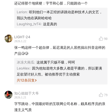
📮听友投稿邮箱：bannatie@163.com
还记得那个地狱梗：字节和心脏，只能跳动一个
Lerion
:
听到他们一本正经的讲跳动是种技术人的文艺，
☕️杭州特调「芝麻·半拿铁」的品尝地：西湖区华星路
我以为他在讽刺哈哈哈
01coffee
Laughing_hrT4
:
这是真的
👔半拿铁周边购买淘宝店：小羊商店Sheepedia
LIGHT-24
90
2026.1.22
📖 半拿铁全新周边：《人工智能风云录》纸质书，可在各
张一鸣这样一个超自律，延迟满足的人居然搞出抖音这样的
大电商平台购买。天猫店铺目前为 5 折
产品🥲🥲
冰冻大南瓜
:
这就属于只贩不吸，呵呵
——
LeoAlex
:
因为他知道绝大多数人都是平庸的，所以要满
足欲望讨好人性。被动推荐优于主动搜索
时间轴
共
12
条回复
5:58
张一鸣的成长背景与早期教育
知心姐姐于大爷
79
2026.1.21
9:55
高考志愿选择与大学经历
字节跳动，中国最好听的互联网公司名称，颇具程序员的浪
漫主义气质