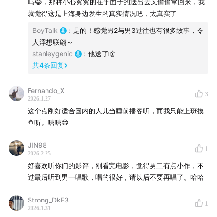
吗😂，那种小心翼翼的在乎面子的送出去又偷偷拿回来，我
就觉得这是上海身边发生的真实情况吧，太真实了
BoyTalk
:
是的！感觉男2与男3过往也有很多故事，令
人浮想联翩～
stanleygenic
:
他送了啥
共
4
条回复
Fernando_X
3
2026.1.27
这个点刚好适合国内的人儿当睡前播客听，而我只能上班摸
鱼听。嘻嘻😁
JIN98
1
2026.2.25
好喜欢听你们的影评，刚看完电影，觉得男二有点小作，不
过最后听到男一唱歌，唱的很好，请以后不要再唱了。哈哈
Strong_DkE3
1
2026.1.31