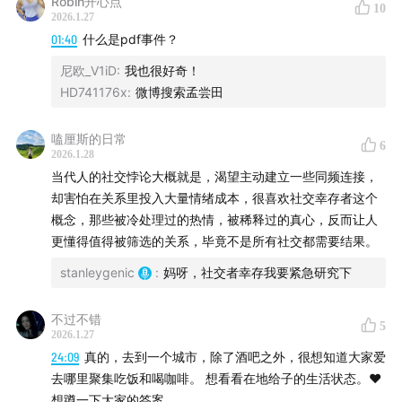
Robin开心点
10
2026.1.27
01:40
什么是pdf事件？
尼欧_V1iD
:
我也很好奇！
HD741176x
:
微博搜索孟尝田
嗑厘斯的日常
6
2026.1.28
当代人的社交悖论大概就是，渴望主动建立一些同频连接，
却害怕在关系里投入大量情绪成本，很喜欢社交幸存者这个
概念，那些被冷处理过的热情，被稀释过的真心，反而让人
更懂得值得被筛选的关系，毕竟不是所有社交都需要结果。
stanleygenic
:
妈呀，社交者幸存我要紧急研究下
不过不错
5
2026.1.27
24:09
真的，去到一个城市，除了酒吧之外，很想知道大家爱
去哪里聚集吃饭和喝咖啡。 想看看在地给子的生活状态。❤️
想蹲一下大家的答案