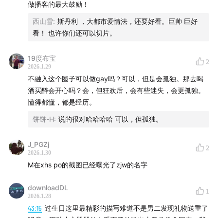
做播客的最大鼓励！
西山雪
:
斯丹利 ，大都市爱情法，还要好看。巨帅 巨好
看！ 也许你们还可以切片。
19度布宝
2
2026.1.29
不融入这个圈子可以做gay吗？可以，但是会孤独。那去喝
酒买醉会开心吗？会，但狂欢后，会有些迷失，会更孤独。
懂得都懂，都是经历。
饼饼-H
:
说的很对哈哈哈哈 可以，但孤独。
J_PGZj
2
2026.1.30
M在xhs po的截图已经曝光了zjw的名字
downloadDL
1
2026.1.28
43:15
过生日这里最精彩的描写难道不是男二发现礼物送重了