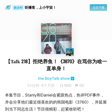
听播客，上小宇宙！
点击下载
散步时
通勤路上
【Talk 218】拒绝养鱼！《3670》在骂你为啥一
直单身！
the BoyTalk show
52分钟
·
6个月前
9063
·
102
本集节目，Stanly和Daniel会紧跟热点，热评PDF事件，
并会分享他们最近很喜欢的的韩国电影《3760》，并延展
到当下同志生活！节目很精彩，赶紧收听吧！