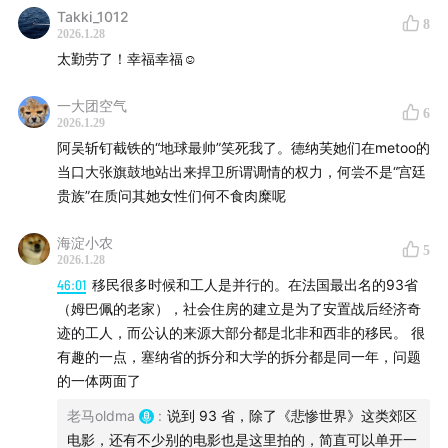
Takki_1012
8
2026.1.28
00:10:31
2020年凯撒奖退场事件
太勤劳了！幸福幸福☺️
波兰斯基《我控诉》得奖
一大团空气
6
哈内尔带头离场抗议
2026.1.29
克莱尔·德尼的态度
阿吴斩钉截铁的“地球最帅”笑死我了。德纳芙她们在metoo的
当口大张旗鼓地站出来捍卫所谓调情的权力，何尝不是“宫廷
德尼和让-吕克·南希
贵族”在质问其她女性们何不食肉糜呢
「入侵者」和身份的边界
肉身的普遍主义
海淀小农
5
文化部长和稀泥
2026.1.28
法国没有跟上进步的步伐？
46:01
移民很多时候和工人是并行的。在法国最出名的93省
（姆巴佩的老家），社会住房的建立是为了安置战后经济奇
德帕迪约丑闻
迹的工人，而公认的来源大部分都是北非和西非的移民。 很
凯撒奖大换血
有趣的一点，塞纳省的拆分和大学的拆分都是同一年，问题
的一体两面了
00:21:46
法国人为什么维护波兰斯基？
老马oldma
:
说到 93 省，除了《悲惨世界》这类郊区
对艺术家另眼相看的哲学根源
电影，还有不少别的电影也是这里拍的，简直可以单开一