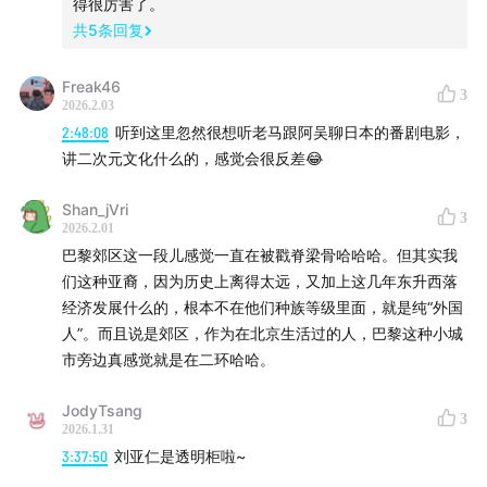
从蓝白红到黑白阿
得很厉害了。
共
5
条回复
九十年代的世界愤青电影潮流
《躲闪》打破郊区青年的刻板印象
Freak46
郊区电影的女性视角
3
2026.2.03
《一切闪亮之物》《女孩帮》《女神们》
2:48:08
听到这里忽然很想听老马跟阿吴聊日本的番剧电影，
暴力是一种表达自我的方式
讲二次元文化什么的，感觉会很反差😂
2005年法国大骚乱
Shan_jVri
《流浪的迪潘》的类型俗套
3
2026.2.01
鼓吹英式价值观
巴黎郊区这一段儿感觉一直在被戳脊梁骨哈哈哈。但其实我
雅克·欧迪亚的身份癖好
们这种亚裔，因为历史上离得太远，又加上这几年东升西落
《艾米莉亚·佩雷斯》的姿态
经济发展什么的，根本不在他们种族等级里面，就是纯“外国
人”。而且说是郊区，作为在北京生活过的人，巴黎这种小城
《悲惨世界》的普遍主义视角
市旁边真感觉就是在二环哈哈。
和美国电影的区别
普遍主义只是一种理想
JodyTsang
3
2026.1.31
01:11:25
《阿黛尔的生活》和柯西胥
3:37:50
刘亚仁是透明柜啦~