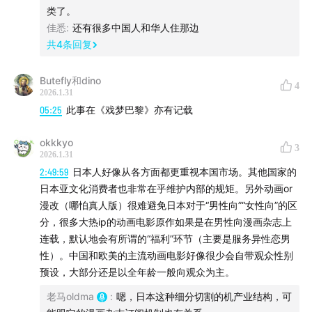
为艺术而艺术
类了。
佳悉
:
还有很多中国人和华人住那边
对邪恶和越轨的热爱
共
4
条回复
萨德侯爵和波德莱尔
危险的巴塔耶
Butefly和dino
4
恶之花的艺术理念
2026.1.31
社会自我和深层自我
05:25
此事在《戏梦巴黎》亦有记载
「作者之死」和作者策略
okkkyo
法国人的风流传统
3
2026.1.31
宫廷情爱关系的男卑女尊
2:49:59
日本人好像从各方面都更重视本国市场。其他国家的
官方伴侣和情感伴侣
日本亚文化消费者也非常在乎维护内部的规矩。另外动画or
知识分子取悦女性的沙龙传统
漫改（哪怕真人版）很难避免日本对于“男性向”“女性向”的区
分，很多大热ip的动画电影原作如果是在男性向漫画杂志上
游戏化的法式性别关系
连载，默认地会有所谓的“福利”环节（主要是服务异性恋男
德纳芙所谓纠缠的自由
性）。中国和欧美的主流动画电影好像很少会自带观众性别
艺术家享受免死金牌
预设，大部分还是以全年龄一般向观众为主。
考科多说的「神圣的怪物」
老马oldma
:
嗯，日本这种细分切割的机产业结构，可
阿兰·德龙的右翼倾向