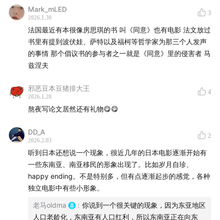
强烈的社会阶级维度
Mark_mLED
3
福楼拜的《情感教育》
2026.1.30
法国最近有本很像房思琪的书 叫《同意》也有电影 法文放过
结局拒绝廉价的替代
书里有提到波伏娃、萨特以及福柯等哲学家为那三个人发声
是否剥削女演员？
的事情 那个倡议书的参与者之一就是《同意》里的侵害者 马
蕾雅·赛杜的感受
兹涅夫
柯西胥的《宿命，吾爱》丑闻
消失的第二部
邪恶豆本豆猪排大王
4
2026.1.28
把演员简化为一种纯粹的客体
熬夜写论文居然还有礼物😋😋
01:21:17
评价《触不可及》的法、美两种视角
DD_A
2
2026.2.03
错位双人喜剧传统
听到日本还想说一个现象，很近几年的日本电影逐渐开始有
为什么把阿尔及利亚人改成黑人？
一些东南亚、南亚移民的形象出现了。比如岁月自珍、
给法国人的心理马杀鸡
happy ending。不是特别多，但有点逐渐起步的感觉，各种
不真实的棉花糖
独立电影中有些小形象。
美国媒体的猛烈批评
老马oldma
:
你说到一个很关键的现象，因为东亚地区
汤姆叔叔式的种族主义？
人口老龄化，东南亚有人口红利，所以东南亚正在向东