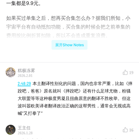
一集都是9.9元。
如果买过单集之后，想再买合集怎么办？据我们所知，小
宇宙平台有自动抵扣功能，买合集的时候会把之前单集的
费用按比例折算扣除，所以不会造成重复浪费。
展开Show Notes
点击这个链接，可以直达专题购买：
专题直达链接
重要提醒：如果将上述链接分享至微信，然后在微信内打
糕极冻雾
19
开链接，登录小宇宙后点击「立即购买」，可以为我们省
2026.2.01
下 30%「苹果税」扣点，感谢支持！
2:48:29
本土翻译性别化的问题，国内也非常严重，比如《摔
跤吧，爸爸》原名就叫《摔跤吧》还有什么足球尤物，粉骚
在前面五集中，我们从政治理论的层面，梳理了多元文化
大联盟等等这种极度男凝且扭曲原意的翻译不胜枚举。但这
和身份政治运动的来龙去脉，支持和反对它的理由，以及
波叫嚣欧美译者翻译政治正确的这帮男性，通常会无视或高
喊“又打拳了”
好莱坞和美国媒体产业的左翼政治生态，究竟如何形成？
我们从资本、高管、艺术家、工会、社会团体等多个维
王主任
16
度，全方位展示，这种左翼生态是怎么催生了本世纪这场
2026.1.28