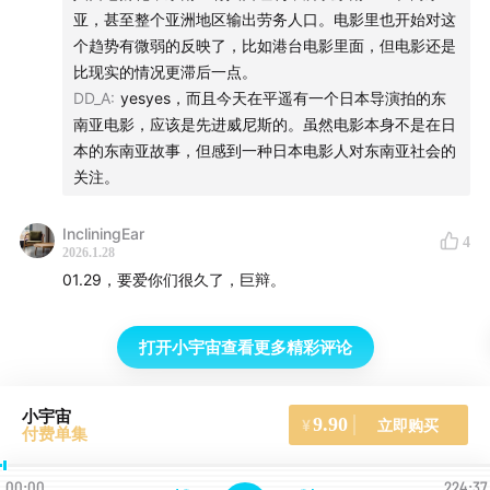
神奇黑人
亚，甚至整个亚洲地区输出劳务人口。电影里也开始对这
个趋势有微弱的反映了，比如港台电影里面，但电影还是
集三种刻板印象之大成？
比现实的情况更滞后一点。
陪富豪玩乐的帮闲
DD_A
:
yesyes，而且今天在平遥有一个日本导演拍的东
白人还是高高在上的启蒙者
南亚电影，应该是先进威尼斯的。虽然电影本身不是在日
法国人认为主要是阶级鸿沟和郊区问题
本的东南亚故事，但感到一种日本电影人对东南亚社会的
对艺术的认知也是阶级差异
关注。
美国人认为阶级问题也是种族问题
美版翻拍改得更加「正确」了
IncliningEar
4
2026.1.28
色盲政策的bug
01.29，要爱你们很久了，巨辩。
01:35:27
法国的女性电影
打开小宇宙查看更多精彩评论
重新表达女性的欲望
破碎、矛盾、毁灭性的女性欲望
小宇宙
9.90
立即购买
瓦尔达式的流浪和漂泊
¥
付费单集
彻底成为社会规范之外的他者
00:00
凯瑟琳·布雷亚的女性性欲探索
224:37