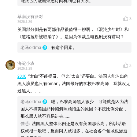
能跟它的漫画杂志订阅机制也有关系。
00:33:52
法国七十年代的一个平行案例
草南没有派对
3
2026.1.30
三个成年男子的性犯罪
英国部分倒是有两部作品很值得一聊啊，《混沌少年时》和
哲学家和知识分子抗议迫害
《道格拉斯被取消了》。是因为体裁是电视剧没有讲吗？
儿童也有性自主权？
老马oldma
:
有这个因素。
同性和异性的同意年龄不一样？
德勒兹《反俄狄浦斯》
海淀小农
3
福柯反对设立性犯罪
2026.1.28
性暴力和其他身体犯罪有区别吗？
20:10
“太白”不能提及、但比“太白”还要白。法国人能叫出的
知识分子的反美心态
黑人演员也只有omar，法国最好的学校巴黎高师，我就没见
过黑人。。。
波兰斯基的受害者叙事
老马oldma
:
嗯，巴黎高师黑人很少，可能就是因为法
00:43:03
法国的郊区电影
国人不搞美国那种倾斜照顾招生的原因？不按比例分配，
那么黑人就不容易进去……
巴黎郊区
佳悉
:
法国黑人整体比例还是没有美国那么高，所以话语
《怒火青春》是起点
权就很一般吧，反而阿人就很多，在社会各个领域也渗透