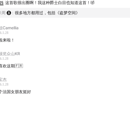
25
这首歌很出圈啊！我这种爵士白目也知道这首！🤣
米周
:
很多地方都用过，包括《盗梦空间》
Camellia
6.1.28
啦来啦！
顶览众山KR
6.1.28
喜欢这期🇫🇷
宝杰
6.1.28
个法国女朋友挺好