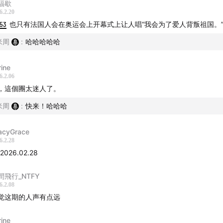
福歇
6.2.20
:53
也只有法国人会在奥运会上开幕式上让人唱“我会为了爱人背叛祖国。
米周
:
哈哈哈哈哈
rine
6.2.06
，這個團太迷人了。
米周
:
快来！哈哈哈
acyGrace
6.2.28
 2026.02.28
启法国之旅
間飛行_NTFY
t of the Show:
6.2.08
觉这期的人声有点远
 Foule – Edith Piaf
rine