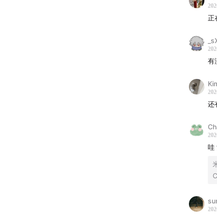
202
07:54
La
正
16:15
C’
_s
202
24:39
De
有
33:45
Hy
Ki
202
39:06
No
还有
43:34
L’
Ch
202
哇
49:55
So
C
su
202