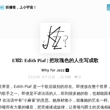
步时
听播客，上小宇宙！
勤路上
E102: Edith Piaf | 把玫瑰色的人生写成歌
Why for Jazz
53分钟
·
6个月前
3198
·
21
界里，Edith Piaf 是一个歌后级别的存在。即便放在整个世界
的歌手之一。即便是不讲法语的人，听到很多她的歌，也都能跟
iaf 在法语中有“小麻雀”的意思。她身材矮小，就像她的艺名一样
沙哑而有力量的嗓音，把苦难揉成旋律，让香颂与爵士的灵魂相