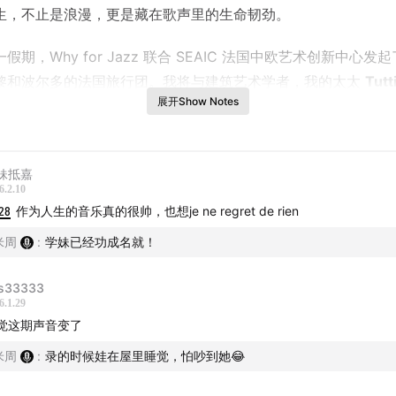
生，不止是浪漫，更是藏在歌声里的生命韧劲。
假期，Why for Jazz 联合 SEAIC 法国中欧艺术创新中心发
黎和波尔多的法国旅行团
。我将与建筑艺术学者，我的太太
Tutt
展开Show Notes
入法国，开启一趟沉浸式的以爵士乐，建筑，红酒和文化学习交
之旅。旅行团即可开始报名，计划招募15位同行者。有兴趣的朋
面链接，或直接添加下面二维码进行咨询。期待十一相见。
妹抵嘉
6.2.10
28
作为人生的音乐真的很帅，也想je ne regret de rien
米周
:
学妹已经功成名就！
s33333
6.1.29
觉这期声音变了
米周
:
录的时候娃在屋里睡觉，怕吵到她😂