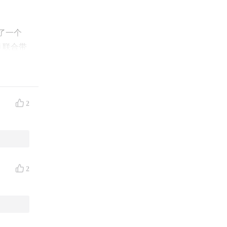
起了一个
i
联合带
流为主线
友可以
2
2