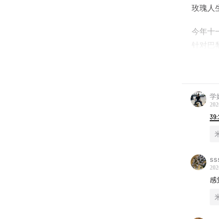
玫瑰人
今年十一
针对
巴
队，深
的全景
点击上
学
202
39:
ss
202
感