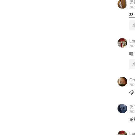
梁
202
33
Lo
202
哇
Gr
202
🎧
扫码开
夜
Playlis
202
感
00:00
La
Lo