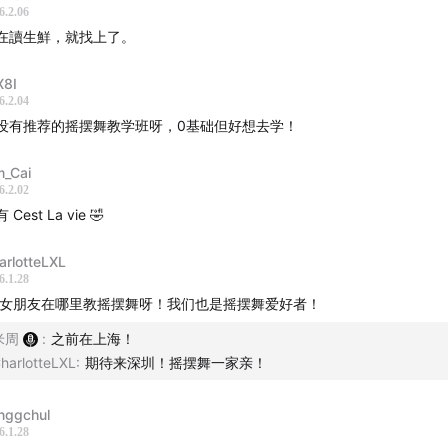
6.2.06
 Vie en Rose – Edith Piaf
在讀生鮮，就找上了。
est Si Bon – Louis Armstrong
X8I
6.2.04
main – Edith Piaf
没有推荐的摇摆舞教学班呀，0基础但好想去学！
mne a L’amour – Edith Piaf
m_Cai
6.2.02
n, Je Ne Regrette Rien – Edith Piaf
 Cest La vie 🤣
homme de Berlin – Edith Piaf
arlotteLXL
6.1.28
 女朋友在哪里教摇摆舞呀！我们也是摇摆舞爱好者！
us le Ciel de Paris – Edith Piaf & Django Reinhardt
米周
:
之前在上海！
harlotteLXL
:
期待来深圳！摇摆舞一家亲！
nggchul
6.1.28