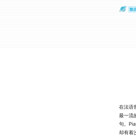
散
通
在法语世
最一流
句。P
却有着