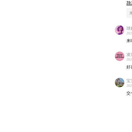
39:
球姐
202
来
凌
202
好
宝
202
交