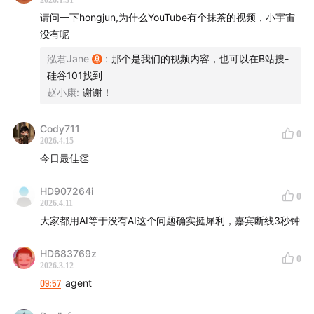
2026.1.31
请问一下hongjun,为什么YouTube有个抹茶的视频，小宇宙
没有呢
泓君Jane
:
那个是我们的视频内容，也可以在B站搜-
硅谷101找到
赵小康
:
谢谢！
Cody711
0
2026.4.15
今日最佳👏
HD907264i
0
2026.4.11
大家都用AI等于没有AI这个问题确实挺犀利，嘉宾断线3秒钟
HD683769z
0
2026.3.12
09:57
agent