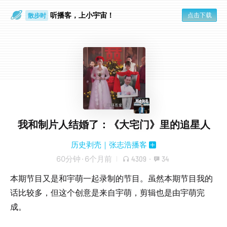
听播客，上小宇宙！
点击下载
散步时
通勤路上
我和制片人结婚了：《大宅门》里的追星人
历史剥壳｜张志浩播客
60分钟
·
6个月前
4309
·
34
本期节目又是和宇萌一起录制的节目。虽然本期节目我的
话比较多，但这个创意是来自宇萌，剪辑也是由宇萌完
成。