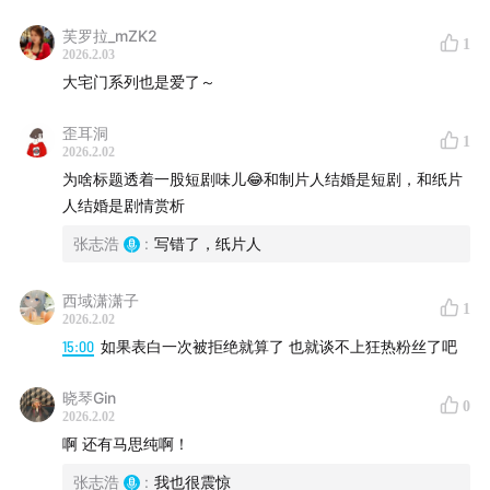
芙罗拉_mZK2
1
2026.2.03
大宅门系列也是爱了～
歪耳洞
1
2026.2.02
为啥标题透着一股短剧味儿😂和制片人结婚是短剧，和纸片
人结婚是剧情赏析
张志浩
:
写错了，纸片人
西域潇潇子
1
2026.2.02
15:00
如果表白一次被拒绝就算了 也就谈不上狂热粉丝了吧
晓琴Gin
0
2026.2.02
啊 还有马思纯啊！
张志浩
:
我也很震惊