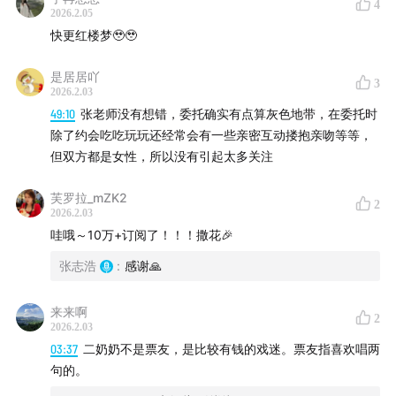
4
2026.2.05
快更红楼梦🥹🥹
是居居吖
3
2026.2.03
49:10
张老师没有想错，委托确实有点算灰色地带，在委托时
除了约会吃吃玩玩还经常会有一些亲密互动搂抱亲吻等等，
但双方都是女性，所以没有引起太多关注
芙罗拉_mZK2
2
2026.2.03
哇哦～10万+订阅了！！！撒花🎉
张志浩
:
感谢🙏
来来啊
2
2026.2.03
03:37
二奶奶不是票友，是比较有钱的戏迷。票友指喜欢唱两
句的。