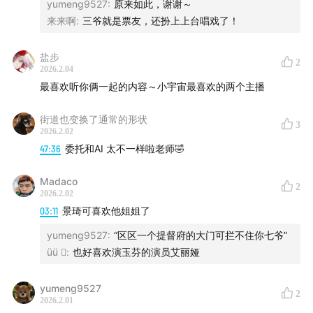
yumeng9527
:
原来如此，谢谢～
来来啊
:
三爷就是票友，还扮上上台唱戏了！
盐步
2
2026.2.04
最喜欢听你俩一起的内容～小宇宙最喜欢的两个主播
街道也变换了通常的形状
3
2026.2.02
47:36
委托和AI 太不一样啦老师🤣
Madaco
2
2026.2.02
03:11
景琦可喜欢他姐姐了
yumeng9527
:
“区区一个提督府的大门可拦不住你七爷”
üü 
:
也好喜欢演玉芬的演员艾丽娅
yumeng9527
2
2026.2.01