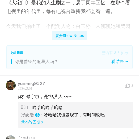
《大宅门》是我的人生剧之一，属于同年回忆，在那个看
电视里的年代里，每有电视台重播我都会看一遍。
今天我们抽出了一个配角人物：白玉婷，来聊聊她和梨园
人士万小菊的故事
展开Show Notes
本期我们还聊到了追星和二次元的一些话题。不知道你是
已结束
3
人参与
投票
不是追星人，或者曾经的追星人，希望你能喜欢这期节
你是曾经的追星人吗？
看结果
目。
yumeng9527
5
2026.2.01
你打错字啦，是“纸片人”👀～
üü 
:
哈哈哈哈哈哈哈
张志浩
:
哈哈哈我也发现了，有时间改吧
共
4
条回复
宁再想想