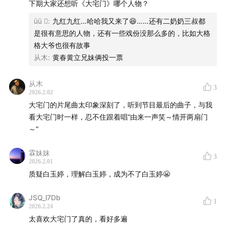
下期大家还想听《大宅门》哪个人物？
üü 
:
九红九红…哈哈我又来了😆……还有二奶奶三叔都
是很有意思的人物，还有一些戏份没那么多的，比如大格
格大爷也很有故事
从木
:
黄春黄立兄妹俩投一票
从木
3
2026.2.02
大宅门的片尾曲太印象深刻了，听到节目最后的曲子，与我
看大宅门时一样，忍不住跟着唱“由来一声笑～情开两扇门
～”
霖妹妹
3
2026.2.01
质疑白玉婷，理解白玉婷，成为不了白玉婷😬
JSQ_l7Db
1
2026.2.24
太喜欢大宅门了真的，看好多遍