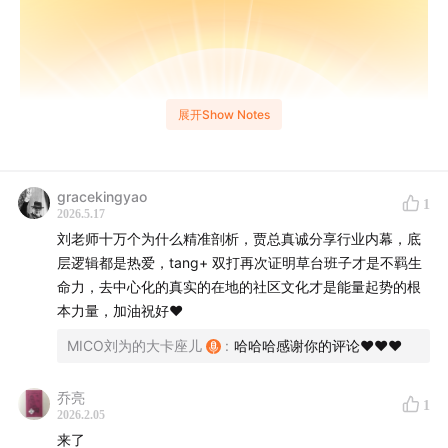
展开Show Notes
gracekingyao
1
2026.5.17
刘老师十万个为什么精准剖析，贾总真诚分享行业内幕，底
层逻辑都是热爱，tang+ 双打再次证明草台班子才是不羁生
命力，去中心化的真实的在地的社区文化才是能量起势的根
本力量，加油祝好❤️
MICO刘为的大卡座儿
:
哈哈哈感谢你的评论❤️❤️❤️
乔亮
1
2026.2.05
来了