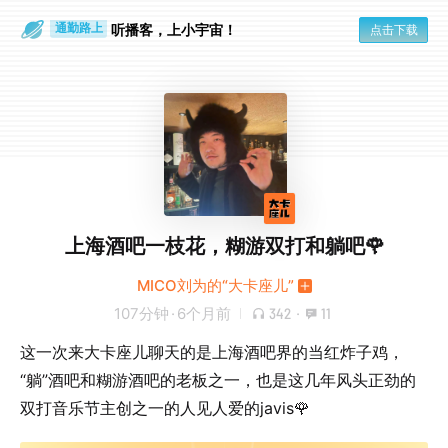
散步时
通勤路上
听播客，上小宇宙！
点击下载
上海酒吧一枝花，糊游双打和躺吧🌹
MICO刘为的“大卡座儿”
107分钟
·
6个月前
342
·
11
这一次来大卡座儿聊天的是上海酒吧界的当红炸子鸡，
“躺”酒吧和糊游酒吧的老板之一，也是这几年风头正劲的
双打音乐节主创之一的人见人爱的javis🌹