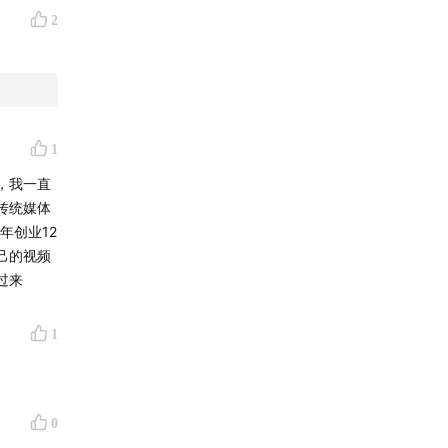
2
1
，我一直
传统媒体
年创业12
己的视频
过来
川成都，
9岁起
1
或是丙戌
成都，是
0