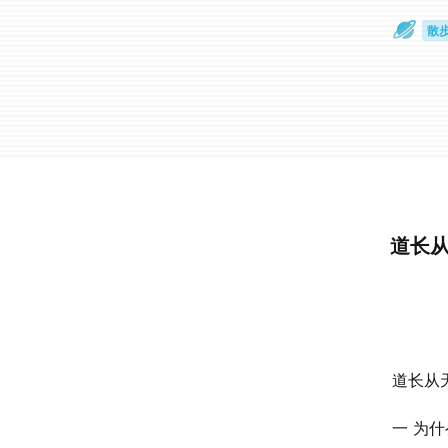
散
通
道长
道长从
一 为什