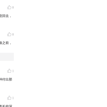
0
咬回去，
岁，辛酉
匹陌生母
0
狼之前，
、飞毛
1
种付出那
，为其
被牦牛顶
1
道长的深