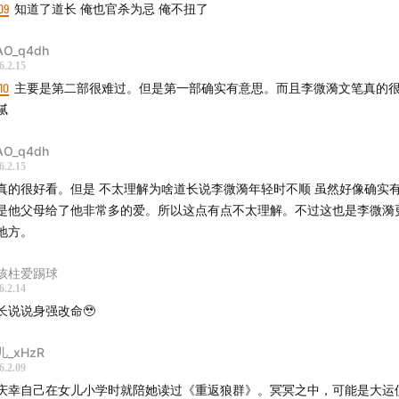
09
知道了道长 俺也官杀为忌 俺不扭了
癸卯 丙辰 甲申
时柱反推 丙寅时 或甲戌时
AO_q4dh
6.2.15
放归格林后，两人将几乎全部的精力和资源都投入到了以格林为
10
主要是第二部很难过。但是第一部确实有意思。而且李微漪文笔真的
及草原生态保护事业中，包括建立保护站、拍摄纪录片、进行公
腻
AO_q4dh
6.2.15
年4月（庚寅年）
真的很好看。但是 不太理解为啥道长说李微漪年轻时不顺 虽然好像确实
是他父母给了他非常多的爱。所以这点有点不太理解。不过这也是李微漪
若尔盖草原写生时，李微漪（时年31岁，辛酉大运）救助了一只
地方。
崽，其父母被牧民打死，其余兄弟姐妹均饿死，取名“格林”，带
微漪不忍将其送入动物园，两个半月大时决定让格林重返荒野。
孩柱爱踢球
6.2.14
年7月（庚寅年）
长说说身强改命🥹
画室，为筹集资金，与男友亦风（时年47岁）卖掉房产、辞去工
儿_xHzR
6.2.09
盖草原教格林生存技能，带格林去獒舍，由于跟藏獒一起生活格
庆幸自己在女儿小学时就陪她读过《重返狼群》。冥冥之中，可能是大运