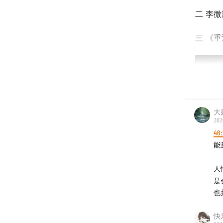
二 李微
三 《
大
202
46
能
人
是
也
快