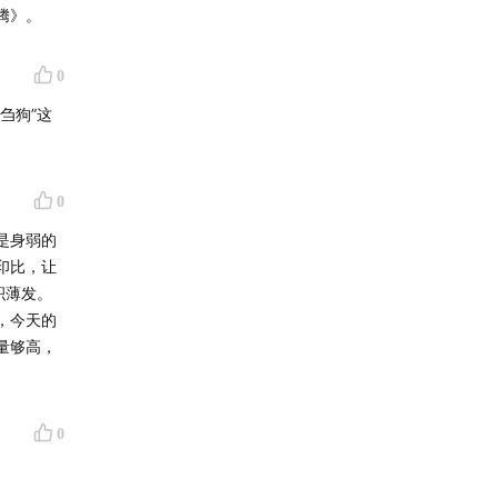
腾》。
0
严寒、
刍狗”这
0
是身弱的
林被接
印比，让
的个体。
积薄发。
射出对
，今天的
量够高，
0
和《重返