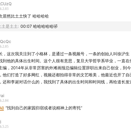
_CUzQ
6.2.03
次居然比土土快了 哈哈哈哈
土土是土土
:
00:07 哈哈哈哈哈🤣
QcQc
6.2.05
长，这次我关注到了小格林，是通过一条视频号，一条的创始人叫徐沪生
找到他的具体出生时间。这个人很有意思，复旦大学哲学系毕业，一直在
主编，2014年从非常厉害的外滩画报总编辑位置辞职出来自己创业，到今
，他们打造了好多网红，视频还都拍得非常的文艺唯美，他最近也开了自
友川川提供的以下李微漪与亦风相关信息与问题
，还和李诞对话什么的，我找到了具体的出生时间和时间线，再给道长发
，本名龚敬，1979年1月3日（农历戊午年冬月初五）出生于四
rai
、作家，也是狼生态保护者。（八字排盘：戊午 甲子 庚午 XX， 
6.2.04
运：癸亥、壬戌、辛酉、庚申、己未…）时柱暂时反推 为 乙巳 
:40
“找到自己的家园归宿或者说精神上的寄托”
本名梁智），1963年4月11日（农历癸卯年三月十八）生于四川
湊
6.5.25
导演、摄影师，是李微漪前男友，如今二人是挚友与事业伙伴。