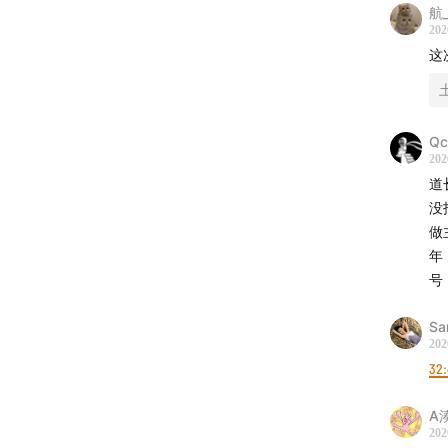
航
202
这
Qc
202
道
没
做
年
感谢道
号
李微漪
Sa
是画家
202
运，大
32
亦风（
A
202
纪录片