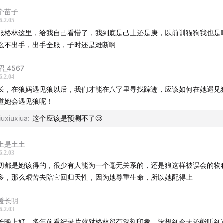
个苗子
3年1月（壬辰年尾，农历癸巳年前）
6.2.05
服格林这里，给我自己看懵了，我到底是己土还是庚，以前训猫狗我也是
（时年34岁，辛酉大运）听闻格林被抓，连夜与亦风（时年49
么不出手，出手全服，子时还是难断啊
重返草原，此时格林妻子格桑正在怀孕中，二人误认并解救了一
昭_4567
6.2.04
年4-6月（癸巳年）
长，在狼妈遇见狼以后，我们才能在八字里寻找踪迹，应该如何在她遇见
道她会遇见狼呢！
像机发现狼窝，后证实是格林的孩子，分别命名：福崽、双截棍
iuxiuxiua
:
这个应该是预测不了🥲
不点（收养）。
土是土土
年7-8月（癸巳年）
6.2.03
切都是她该得的，很少有人能为一个毫无关系的，还是狼这样被误会的物
盗猎者掏窝，李微漪（时年34岁，辛酉大运）找到福崽和小不点
多，那么艰苦去陪它回归天性，因为她尊重生命，所以她配得上
后来草原发生口蹄疫，福崽被打死、双截棍被铁丝勒死。飞毛腿
暖长明
微漪为其治疗后奇迹生还，期间用红腰带包扎。
6.2.03
长晚上好，多年前看纪录片就对格林留有深刻印象，没想到今天还能听到