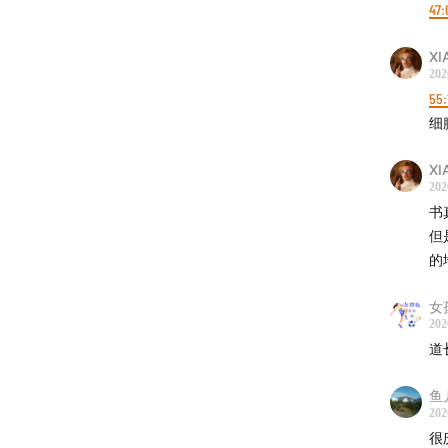
47:
八字
：
XI
202
在成功
55:
生动物
细
等。
XI
202
2010
书
但
在四川
的
大的狼
育，李
女
202
2010
道
她卖掉
鱼
202
返若尔
很
狗叫。