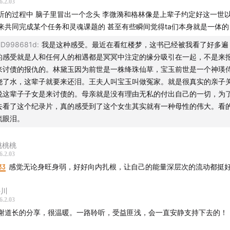
6.2.03
听的过程中 脑子里冒出一个念头 李微漪和格林像是上辈子约定好这一世
来共同完成某个任务和灵魂课题的 甚至有些瞬间觉得ta们本身就是一体的
D998681d
:
我是这种感受。最近在看红楼梦，这书已经被我看了好多遍
的感受就是人和任何人的相遇都是冥冥中注定的缘分吸引在一起，不是来
来讨债的报仇的。林黛玉因为前世是一株绛珠仙草，宝玉前世是一个神瑛
浇了水，这辈子就要来还泪。王夫人叫宝玉叫做冤家。就是很真实的亲子
说这辈子子女是来讨债的。母亲就是没有理由无私的付出自己的一切，为
去看了这个纪录片，真的感受到了这个女生其实就有一种母性的伟大。看
流眼泪。
桃桃桃
6.2.03
33
感觉无论身旺身弱，好好向内扎根，让自己的能量深层次的流动都挺
-川
6.2.03
谢道长的分享，很温暖。一路聆听，受益匪浅，会一直安静支持下去的！