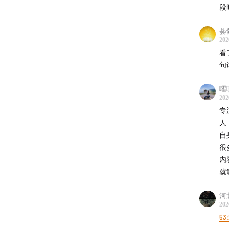
段
2010
荟
202
决定转
看
断粮、
句
2011
嚯
202
专
格林成
人
纳后才
自
在野化
很
“自由
内
就
2011
河
李微漪
202
53
狼群》