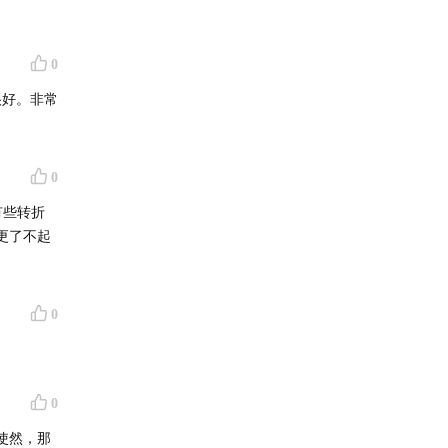
0
代表的野
很好。非常
众倡导
0
有些转折
更了不起
一个月
回成都养
0
作，重
0
林开始学
使然，那