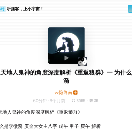
步时
听播客，上小宇宙！
勤路上
从天地人鬼神的角度深度解析《重返狼群》一 为什
漪
云隐终南
60分钟
·
6个月前
5095
·
39
天地人鬼神的角度深度解析《重返狼群》
么是李微漪 庚金大女主八字 戊午 甲子 庚午 解析