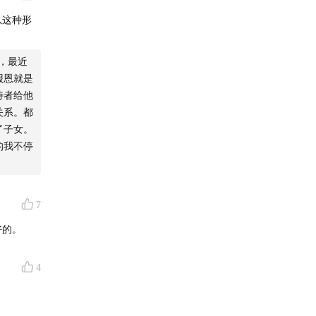
以这种形
，最近
报恩就是
侍者给他
关系。都
了子女。
的我不停
7
好的。
4