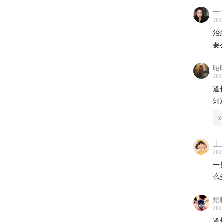
一
201
202
治
李微漪
要
大运）
狼。
昭
202
2013
道
知
狼山摄
x
腿、小
土
2013
202
一
狼窝遭
么
疗伤，
焰
伤，李
202
道