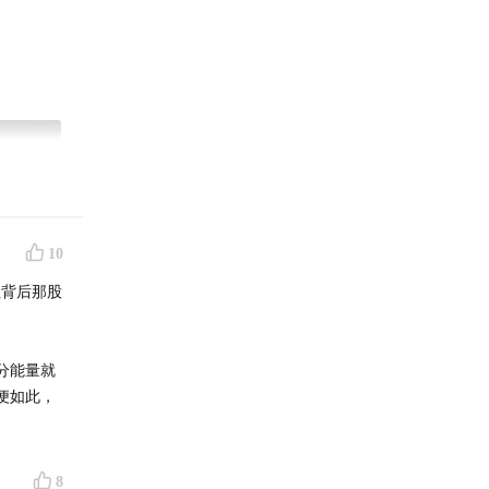
10
住背后那股
分能量就
便如此，
8