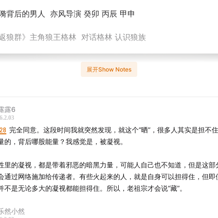
漪背后的男人 亦风导演 癸卯 丙辰 甲申
重返狼群》主角狼王格林 对话格林 认识狼族
展开Show Notes
露露6
6.2.03
:28
完全同意。这段时间我就突然发现，就这个“晒”，很多人其实是担不
量的，背后哪股能量？我感觉是，被凝视。
性里的凝视，都是带着邪恶的暗黑力量，可能人自己也不知道，但是这部
会通过网络施加给传递者。有些火起来的人，就是自身可以担得住，但即
并不是无论多大的凝视都能担得住。所以，老祖宗才会说“藏”。
乐然小然