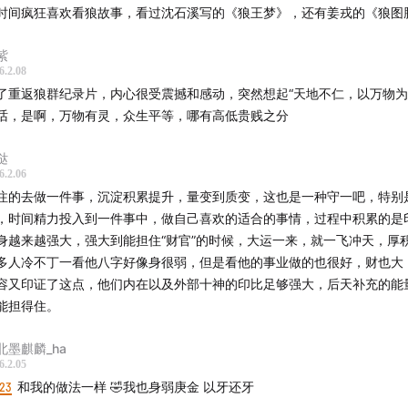
时间疯狂喜欢看狼故事，看过沈石溪写的《狼王梦》，还有姜戎的《狼图
年10月（庚寅年）
紫
6.2.08
场扎西牧场，后又选择深入狼山，助其寻找狼群。经历零下30℃
了重返狼群纪录片，内心很受震撼和感动，突然想起“天地不仁，以万物为
遭遇盗猎者等困境，累计拍摄1700+小时素材。
话，是啊，万物有灵，众生平等，哪有高低贵贱之分
年2月（农历辛卯年除夕）
哒
6.2.06
注的去做一件事，沉淀积累提升，量变到质变，这也是一种守一吧，特别
功重返狼群，李微漪（时年32岁，辛酉大运）又停留十天确认格
，时间精力投入到一件事中，做自己喜欢的适合的事情，过程中积累的是
离开。格林成为世界上首例由人类抚养长大并成功回归野生狼群
身越来越强大，强大到能担住“财官”的时候，大运一来，就一飞冲天，厚
训练期间的一场盗猎事故中，二人面对危险时出现理念分歧，折
多人冷不丁一看他八字好像身很弱，但是看他的事业做的也很好，财也大
”与“生存”的优先级分歧，选择分手。
容又印证了这点，他们内在以及外部十神的印比足够强大，后天补充的能
能担得住。
年8月（辛卯年）、 2012年7月（壬辰年）
北墨麒麟_ha
（时年32-33岁，辛酉大运）先后出版书籍《我家有狼初长成》
6.2.05
:23
和我的做法一样 🤣我也身弱庚金 以牙还牙
，记录这段传奇经历。